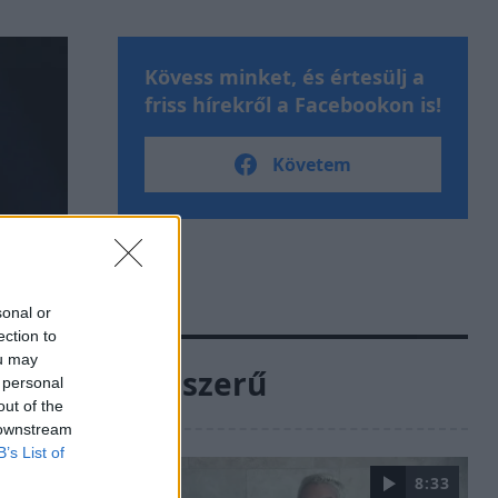
Kövess minket, és értesülj a
friss hírekről a Facebookon is!
Követem
sonal or
ection to
ou may
Népszerű
 personal
out of the
 downstream
B’s List of
8:33