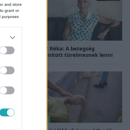
er and store
to grant or
ed purposes
Fókusz
Rubint Réka: A betegség
megtanított türelmesnek lenni
Életmód