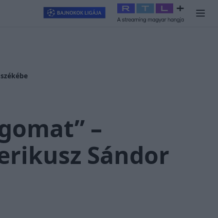
llagjegy
#
RTL+
#
Exek csatája 2026
#
Celeb vagyok, ments ki
 székébe
gomat” –
derikusz Sándor