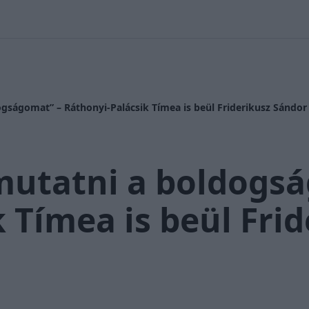
 Nikolett
#
Időjárás
#
RTL műsor
#
Víz
#
Magyar Péter
#
Csi
ságomat” – Ráthonyi-Palácsik Tímea is beül Friderikusz Sándor
utatni a boldogsá
 Tímea is beül Fri