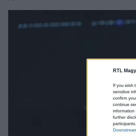
RTL Magy
If you wish 
sensitive in
confirm you
continue se
information 
further disc
participants
Downstream 