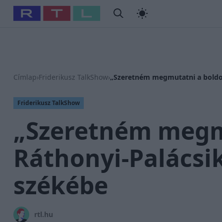
#
Babits Marcella
#
Szellő István
#
Most Wanted
#
Gallusz
Címlap
›
Friderikusz TalkShow
›
„Szeretném megmutatni a boldog
Friderikusz TalkShow
„Szeretném megm
Ráthonyi-Palácsik
székébe
rtl.hu