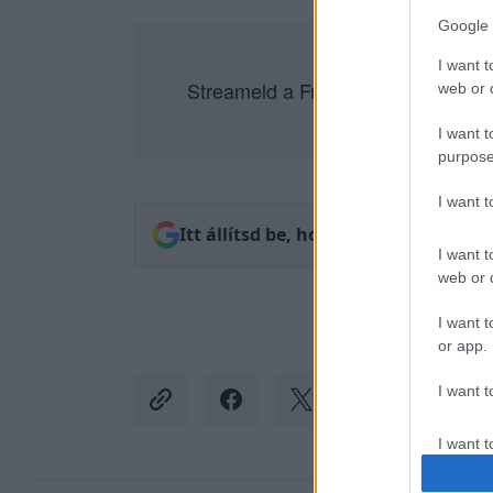
Google 
I want t
Streameld a Friderikusz TalkShow-
web or d
I want t
purpose
I want 
Itt állítsd be, hogy az RTL.hu az el
I want t
web or d
I want t
or app.
I want t
I want t
authenti