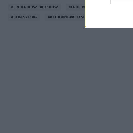
#
FRIDERIKUSZ TALKSHOW
#
FRIDERIKUSZ SÁNDOR
#
ELŐZ
#
BÉRANYASÁG
#
RÁTHONYI-PALÁCSIK TÍMEA
#
ÜZLETASSZ