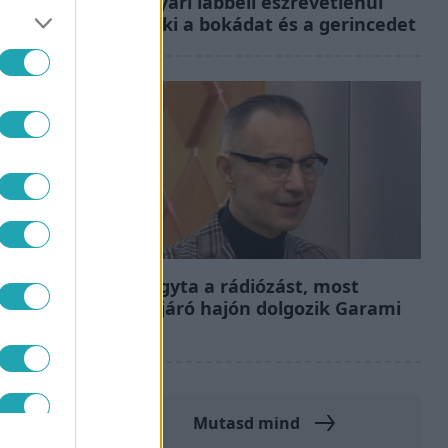
Ez a nyári lábbeli észrevétlenül
nyírja ki a bokádat és a gerincedet
Bulvár
Otthagyta a rádiózást, most
óceánjáró hajón dolgozik Garami
Gábor
Mutasd mind