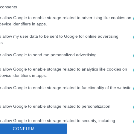
consents
o allow Google to enable storage related to advertising like cookies on
t az
RTL+ Premiumon
!
evice identifiers in apps.
o allow my user data to be sent to Google for online advertising
s.
to allow Google to send me personalized advertising.
sők között legyen a Google-találatokban!
o allow Google to enable storage related to analytics like cookies on
evice identifiers in apps.
o allow Google to enable storage related to functionality of the website
o allow Google to enable storage related to personalization.
o allow Google to enable storage related to security, including
cation functionality and fraud prevention, and other user protection.
CONFIRM