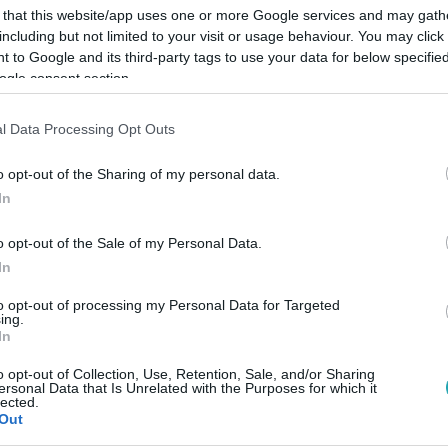
 that this website/app uses one or more Google services and may gath
including but not limited to your visit or usage behaviour. You may click 
 to Google and its third-party tags to use your data for below specifi
ogle consent section.
l Data Processing Opt Outs
Link másolása
o opt-out of the Sharing of my personal data.
In
o opt-out of the Sale of my Personal Data.
In
agyar televíziós képernyőkre Ráthonyi-
z elmúlt időszakban családjára
to opt-out of processing my Personal Data for Targeted
ing.
 azonban kivételt tett és szombat este a
In
k a nézők. Mutatjuk a második adás
o opt-out of Collection, Use, Retention, Sale, and/or Sharing
ersonal Data that Is Unrelated with the Purposes for which it
lected.
Out