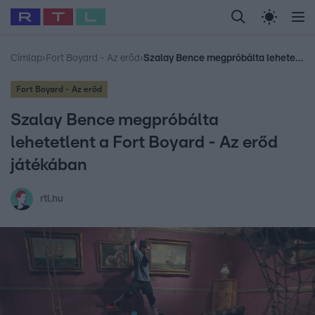
Legfrissebb
RTL Híradó
Fókusz
Sztárhírek
Randi
Celeb vagyok, me
#
Babits Marcella
#
Szellő István
#
Most Wanted
#
Gallusz Niko
Címlap
›
Fort Boyard - Az erőd
›
Szalay Bence megpróbálta lehetetlent a Fort Boyard - Az erőd játékában
Fort Boyard - Az erőd
Szalay Bence megpróbálta
lehetetlent a Fort Boyard - Az erőd
játékában
rtl.hu