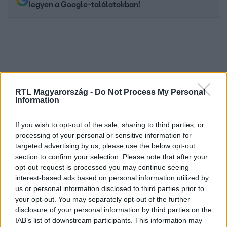
legyen a Google-találatokban!
RTL Magyarország -
Do Not Process My Personal
Information
If you wish to opt-out of the sale, sharing to third parties, or
processing of your personal or sensitive information for
Kövess minket, és értesülj a friss hírekről a
targeted advertising by us, please use the below opt-out
Facebookon is!
section to confirm your selection. Please note that after your
opt-out request is processed you may continue seeing
Követem
interest-based ads based on personal information utilized by
us or personal information disclosed to third parties prior to
your opt-out. You may separately opt-out of the further
disclosure of your personal information by third parties on the
IAB’s list of downstream participants. This information may