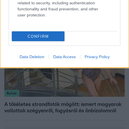
related to security, including authentication
Megdöbbentő állapotban maradt meg az inotai
functionality and fraud prevention, and other
hőerőmű egykori központja
user protection.
CONFIRM
Data Deletion
Data Access
Privacy Policy
Bulvár
A tökéletes strandfotók mögött: ismert magyarok
vallottak szégyenről, fogyásról és önbizalomról