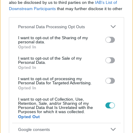
also be disclosed by us to third parties on the
IAB’s List of
Downstream Participants
that may further disclose it to other
#
FORT BOYARD - AZ ERŐD
#
RTL
#
VIDEÓ
third parties.
#
SZALAY BENCE
#
SZÍNÉSZ
#
KULCS
Please note that this website/app uses one or more Google
Personal Data Processing Opt Outs
services and may gather and store information including but
not limited to your visit or usage behaviour. You may click to
I want to opt-out of the Sharing of my
personal data.
grant or deny consent to Google and its third-party tags to
Opted In
use your data for below specified purposes in below Google
consent section.
I want to opt-out of the Sale of my
Personal Data.
Opted In
Népszerű
I want to opt-out of processing my
Personal Data for Targeted Advertising.
Opted In
I want to opt-out of Collection, Use,
Retention, Sale, and/or Sharing of my
Personal Data that Is Unrelated with the
Purposes for which it was collected.
Opted Out
Google consents