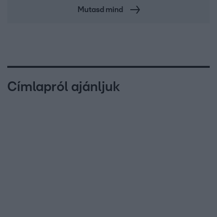
Mutasd mind
Címlapról ajánljuk