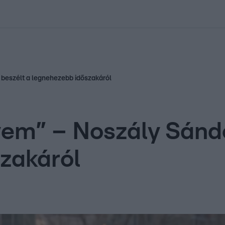
kolett
#
Időjárás
#
RTL műsor
#
Víz
#
Magyar Péter
#
Csillagjeg
 beszélt a legnehezebb időszakáról
em” – Noszály Sándo
zakáról