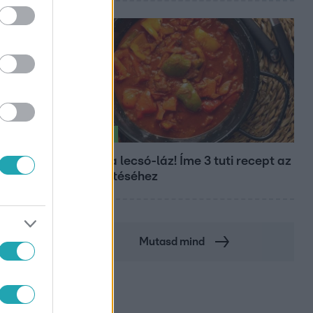
Életmód
Kitört a lecsó-láz! Íme 3 tuti recept az
elkészítéséhez
Mutasd mind