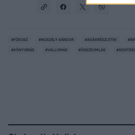
#
FÓKUSZ
#
NOSZÁLY SÁNDOR
#
ADÁSRÉSZLETEK
#
BI
#
KÖNYVÍRÁS
#
VALLOMÁS
#
ÖSSZEOMLÁS
#
SEGÍTSÉ