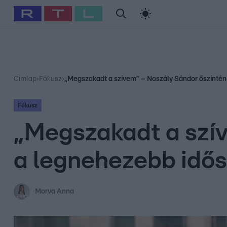
#
Babits Marcella
#
Szellő István
#
Most Wanted
#
Gallusz Ni
Címlap
›
Fókusz
›
„Megszakadt a szívem” – Noszály Sándor őszintén
Fókusz
„Megszakadt a szív
a legnehezebb idős
Morva Anna