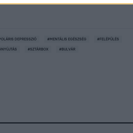
POLÁRIS DEPRESSZIÓ
#
MENTÁLIS EGÉSZSÉG
#
FELÉPÜLÉS
GNYÚJTÁS
#
SZTÁRBOX
#
BULVÁR