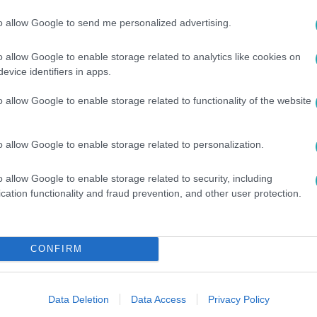
to allow Google to send me personalized advertising.
o allow Google to enable storage related to analytics like cookies on
evice identifiers in apps.
o allow Google to enable storage related to functionality of the website
etesebb mérkőzéseit, és éld át újra a
miumon
!
o allow Google to enable storage related to personalization.
o allow Google to enable storage related to security, including
cation functionality and fraud prevention, and other user protection.
között legyen a Google-találatokban!
CONFIRM
Data Deletion
Data Access
Privacy Policy