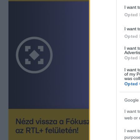
I want t
Opted 
I want t
Opted 
I want 
Advertis
Opted 
I want t
of my P
was col
Opted 
Google 
I want t
web or d
I want t
purpose