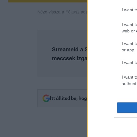
I want 
Nézd vissza a Fókusz adásait az RTL+-on!
I want t
web or d
I want t
Streameld a Sztárbox legemlékez
or app.
meccsek izgalmát az
RTL+ Pre
I want t
I want t
authenti
Itt állítsd be, hogy az RTL.hu az elsők 