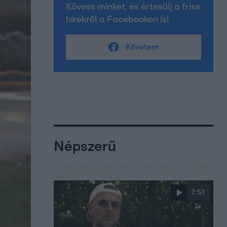
Kövess minket, és értesülj a friss
hírekről a Facebookon is!
Követem
Népszerű
7:51