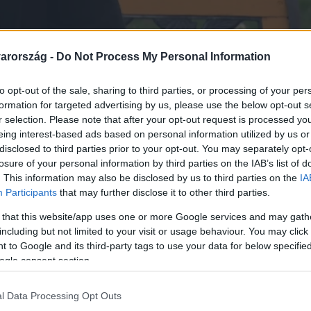
arország -
Do Not Process My Personal Information
Link másolása
to opt-out of the sale, sharing to third parties, or processing of your per
formation for targeted advertising by us, please use the below opt-out s
r selection. Please note that after your opt-out request is processed y
eing interest-based ads based on personal information utilized by us or
disclosed to third parties prior to your opt-out. You may separately opt-
l a teljes összeomlásig, amikor mentális
losure of your personal information by third parties on the IAB’s list of
Az egykori teniszcsillag ma már nyíltan
. This information may also be disclosed by us to third parties on the
IA
Participants
that may further disclose it to other third parties.
ak is kapaszkodót ad. Életéről és a nehéz
 that this website/app uses one or more Google services and may gath
including but not limited to your visit or usage behaviour. You may click 
 to Google and its third-party tags to use your data for below specifi
ogle consent section.
l Data Processing Opt Outs