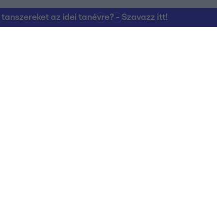
nszereket az idei tanévre? - Szavazz itt!
Kapcsolat
RTL Group Beszál
Magatartási Kó
az RTL+-on
Vállalati hírek
RTL Magyarorszá
Partneri Alapelv
Kvíz Adatvédelem
Kommentelési s
RTL Group Magatartási Kódex
Küldj be te is hírt
kezés