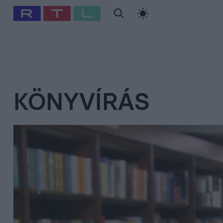
#
Babits Marcella
#
Szellő István
#
Most Wanted
#
Gallusz Ni
KÖNYVÍRÁS