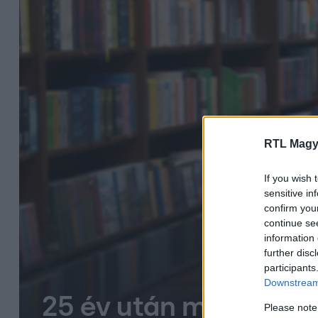
RTL Magy
If you wish 
sensitive in
confirm you
continue se
information 
further disc
participants
Downstream 
25 év után megtörte 
Please note