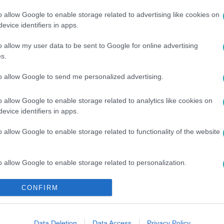
l a mentális egészségről.
o allow Google to enable storage related to advertising like cookies on
evice identifiers in apps.
o allow my user data to be sent to Google for online advertising
5:00
s.
vid Sándor, a Forma-1 legendás magyar 
to allow Google to send me personalized advertising.
 Dávid Sándortól, aki a Forma–1 kiemelkedő sportújságírójak
zőjeként marad emlékezetes.
o allow Google to enable storage related to analytics like cookies on
evice identifiers in apps.
o allow Google to enable storage related to functionality of the website
9:30
o allow Google to enable storage related to personalization.
észül Zámbó Jimmyről, nem nehéz
 írja
o allow Google to enable storage related to security, including
CONFIRM
cation functionality and fraud prevention, and other user protection.
et ír testvéréről: gyerekkor, családi emlékek és a tragédia
vel Zámbó Jimmy halála után.
Data Deletion
Data Access
Privacy Policy