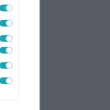
hangja
ént és