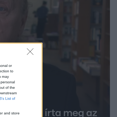
sonal or
ection to
ou may
 personal
out of the
 downstream
B’s List of
könyvben írta meg az
er and store