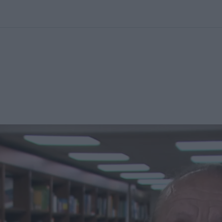
kolett
#
Időjárás
#
RTL műsor
#
Víz
#
Magyar Péter
#
Csillagjeg