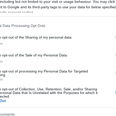
including but not limited to your visit or usage behaviour. You may click 
mmyről
 to Google and its third-party tags to use your data for below specifi
ogle consent section.
l Data Processing Opt Outs
:00
o opt-out of the Sharing of my personal data.
n izgult, mint ő – Babarczy Eszter
In
eszélt a rákbetegségéről
o opt-out of the Sale of my Personal Data.
a Friderikusz TalkShowban mesélt arról, hogyan fogadta a
In
 mi adott neki erőt.
to opt-out of processing my Personal Data for Targeted
ing.
In
30
o opt-out of Collection, Use, Retention, Sale, and/or Sharing
ersonal Data that Is Unrelated with the Purposes for which it
t a szívem” – Noszály Sándor őszintén b
lected.
Out
b időszakáról
ipoláris depresszióval küzdött, összeomlott, majd felépült. 
consents