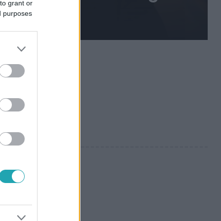
to grant or
ed purposes
eszélt a
Ma már másoknak segít,