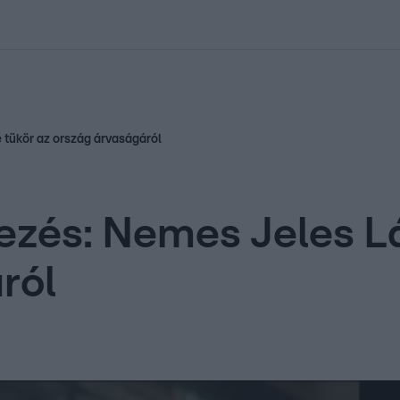
kolett
#
Időjárás
#
RTL műsor
#
Víz
#
Magyar Péter
#
Csillagjeg
 tükör az ország árvaságáról
és: Nemes Jeles Lás
ról