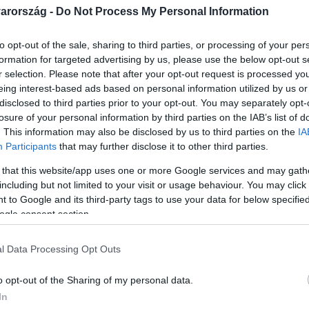
arország -
Do Not Process My Personal Information
to opt-out of the sale, sharing to third parties, or processing of your per
formation for targeted advertising by us, please use the below opt-out s
r selection. Please note that after your opt-out request is processed y
Link másolása
eing interest-based ads based on personal information utilized by us or
disclosed to third parties prior to your opt-out. You may separately opt-
losure of your personal information by third parties on the IAB’s list of
. This information may also be disclosed by us to third parties on the
IA
Participants
that may further disclose it to other third parties.
s közben egy egész ország múltjára talál.
 that this website/app uses one or more Google services and may gath
 Árva az 1956 utáni Magyarország megrázó
including but not limited to your visit or usage behaviour. You may click 
ú veszteségek és titkok között kénytelen
 to Google and its third-party tags to use your data for below specifi
ogle consent section.
örténetéből inspirálódott, és azt mondja: a
ország árvasága is. Magyarország ezt a
l Data Processing Opt Outs
o opt-out of the Sharing of my personal data.
In