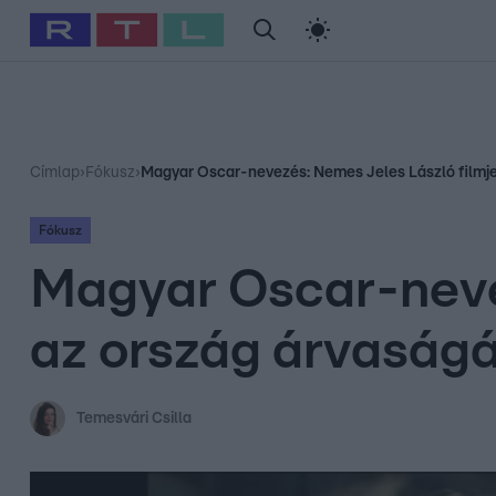
#
Babits Marcella
#
Szellő István
#
Most Wanted
#
Gallusz Ni
Címlap
›
Fókusz
›
Magyar Oscar-nevezés: Nemes Jeles László filmje
Fókusz
Magyar Oscar-nevez
az ország árvaságá
Temesvári Csilla