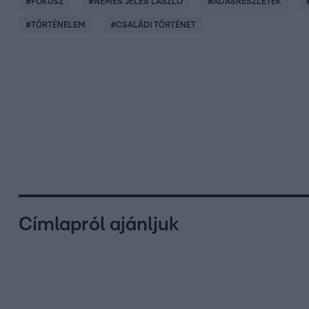
#
FÓKUSZ
#
NEMES JELES LÁSZLÓ
#
ADÁSRÉSZLETEK
#
TÖRTÉNELEM
#
CSALÁDI TÖRTÉNET
Címlapról ajánljuk