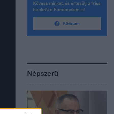
Kövess minket, és értesülj a friss
hírekről a Facebookon is!
Követem
Népszerű