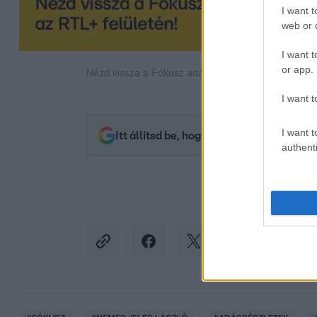
I want t
web or d
I want t
or app.
Nézd vissza a Fókusz adásait az RTL+-on!
I want t
I want t
Itt állítsd be, hogy az RTL.hu az elsők 
authenti