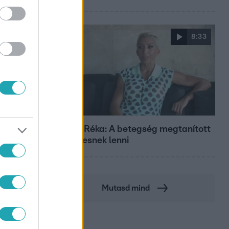
8:33
Fókusz
Rubint Réka: A betegség megtanított
türelmesnek lenni
Mutasd mind