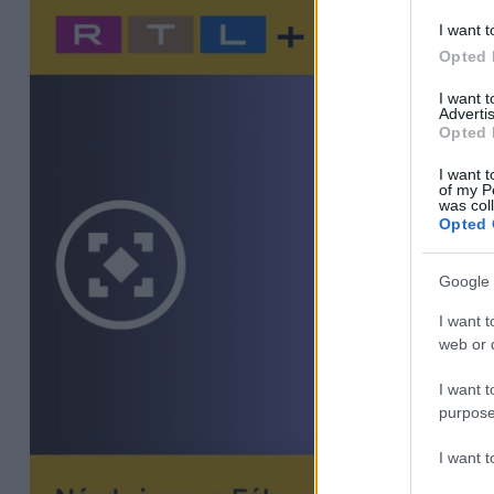
I want t
Opted 
I want 
Advertis
Opted 
I want t
of my P
was col
Opted 
Google 
I want t
web or d
I want t
purpose
I want 