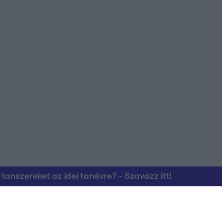
nszereket az idei tanévre? - Szavazz itt!