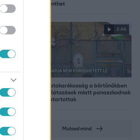
megérinthet
2:46
Híradó
Energiatakarékosság a börtönökben
is – korlátozások miatt panaszkodnak
a fogvatartottak
Mutasd mind