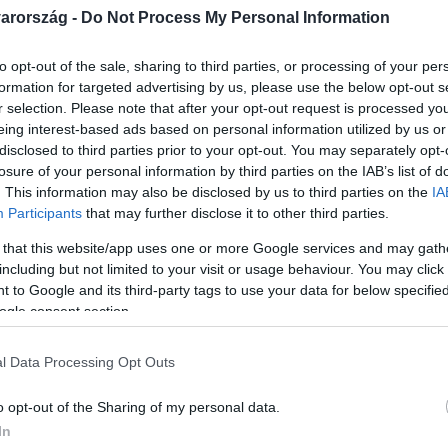
arország -
Do Not Process My Personal Information
to opt-out of the sale, sharing to third parties, or processing of your per
formation for targeted advertising by us, please use the below opt-out s
r selection. Please note that after your opt-out request is processed y
Link másolása
eing interest-based ads based on personal information utilized by us or
disclosed to third parties prior to your opt-out. You may separately opt-
losure of your personal information by third parties on the IAB’s list of
. This information may also be disclosed by us to third parties on the
IA
Participants
that may further disclose it to other third parties.
csak a strandon. Spanyolországtól
yesült Királyságig tombol a hőség és már
 that this website/app uses one or more Google services and may gath
including but not limited to your visit or usage behaviour. You may click 
z ember. A turisztikai szakértő szerint a
 to Google and its third-party tags to use your data for below specifi
ogle consent section.
már nem ugyanolyanok, mint régen.
l Data Processing Opt Outs
o opt-out of the Sharing of my personal data.
In