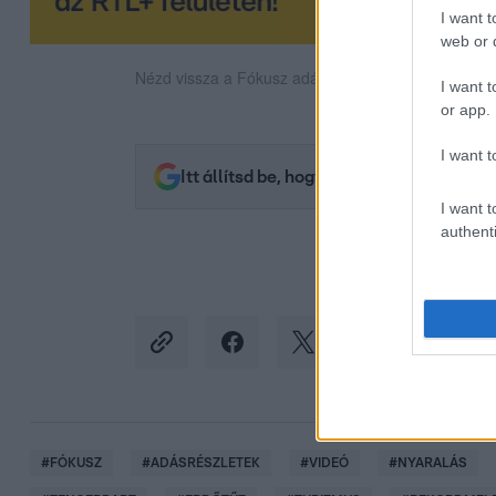
I want t
web or d
Nézd vissza a Fókusz adásait az RTL+-on!
I want t
or app.
I want t
Itt állítsd be, hogy az RTL.hu az elsők 
I want t
authenti
#
FÓKUSZ
#
ADÁSRÉSZLETEK
#
VIDEÓ
#
NYARALÁS