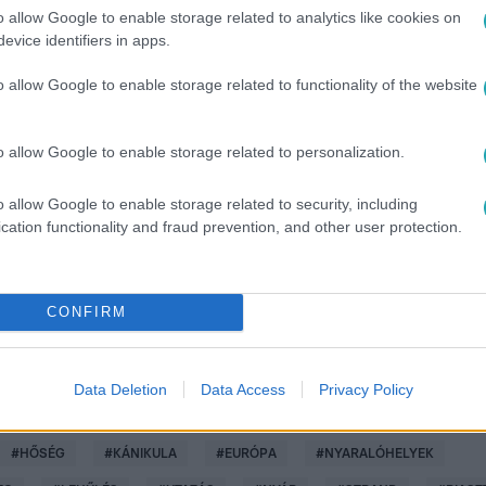
o allow Google to enable storage related to analytics like cookies on
evice identifiers in apps.
o allow Google to enable storage related to functionality of the website
o allow Google to enable storage related to personalization.
között legyen a Google-találatokban!
o allow Google to enable storage related to security, including
cation functionality and fraud prevention, and other user protection.
CONFIRM
Data Deletion
Data Access
Privacy Policy
#
HŐSÉG
#
KÁNIKULA
#
EURÓPA
#
NYARALÓHELYEK