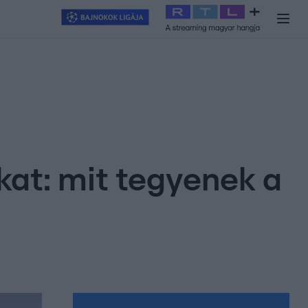
y
#
RTL+
#
Exek csatája 2026
#
Celeb vagyok, ments ki innen
#
H
kat: mit tegyenek a