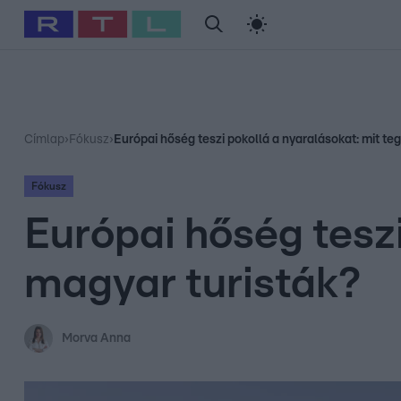
#
Babits Marcella
#
Szellő István
#
Most Wanted
#
Gallusz Ni
Címlap
›
Fókusz
›
Európai hőség teszi pokollá a nyaralásokat: mit te
Fókusz
Európai hőség teszi
magyar turisták?
Morva Anna