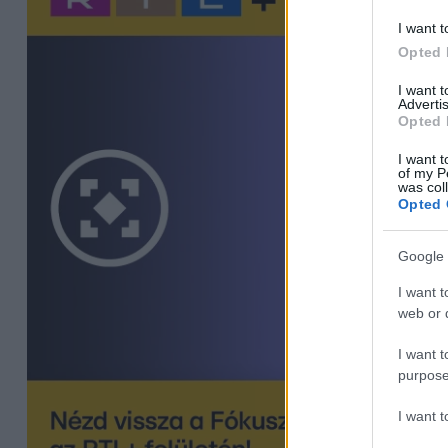
I want t
Opted 
I want 
Advertis
Opted 
I want t
of my P
was col
Opted 
Google 
I want t
web or d
I want t
purpose
I want 