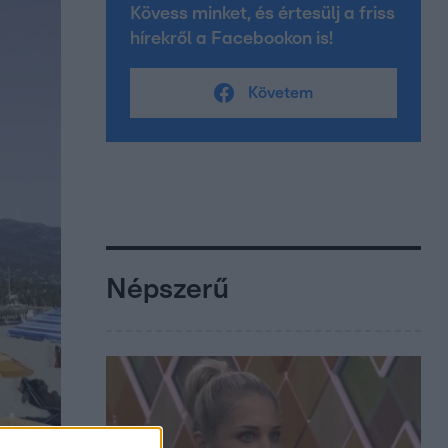
Kövess minket, és értesülj a friss
hírekről a Facebookon is!
Követem
Népszerű