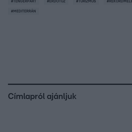
#
TENGERPART
#
ERDŐTŰZ
#
TURIZMUS
#
REKORDMEL
#
MEDITERRÁN
Címlapról ajánljuk