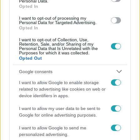
Personal Data.
Opted In
I want to opt-out of processing my
#
FÓKUSZ
#
VIDEÓ
#
ADÁSRÉSZLETEK
Personal Data for Targeted Advertising.
Opted In
#
MOTOROSOK
#
TITKOK
#
JÓTÉKONYSÁG
I want to opt-out of Collection, Use,
#
KLUB
#
TAGSÁG
#
VALLOMÁS
#
SZTEREOTÍPIA
Retention, Sale, and/or Sharing of my
Personal Data that Is Unrelated with the
#
ÉLETFORMA
#
BANDA
#
ALAPÍTÓ
Purposes for which it was collected.
Opted Out
Google consents
I want to allow Google to enable storage
related to advertising like cookies on web or
device identifiers in apps.
Népszerű
I want to allow my user data to be sent to
Google for online advertising purposes.
I want to allow Google to send me
personalized advertising.