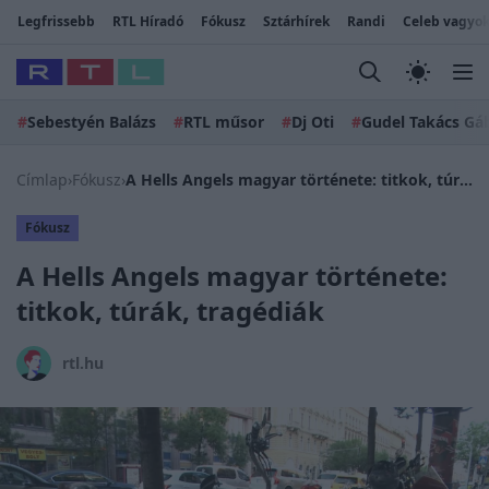
Legfrissebb
RTL Híradó
Fókusz
Sztárhírek
Randi
Celeb vagyok
#
Sebestyén Balázs
#
RTL műsor
#
Dj Oti
#
Gudel Takács Gá
Címlap
›
Fókusz
›
A Hells Angels magyar története: titkok, túrák, tragédiák
Fókusz
A Hells Angels magyar története:
titkok, túrák, tragédiák
rtl.hu