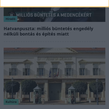
Híradó
Hatvanpuszta: milliós büntetés engedély
nélküli bontás és építés miatt
Kultúra