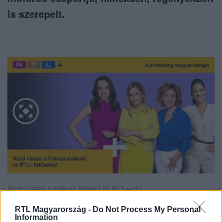
is szerepelt.
Nézd vissza a Fókusz adásait az RTL+-on!
RTL Magyarország -
Do Not Process My Personal
Information