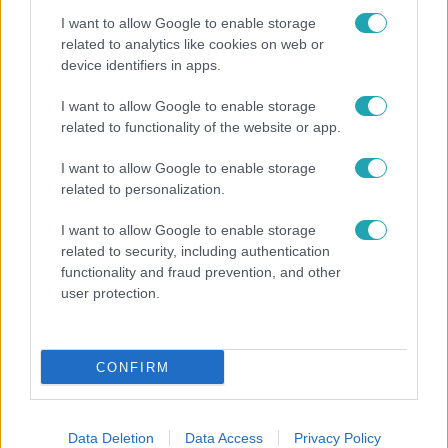
I want to allow Google to enable storage
related to analytics like cookies on web or
device identifiers in apps.
I want to allow Google to enable storage
related to functionality of the website or app.
I want to allow Google to enable storage
Bulvár
related to personalization.
Világhírű festő lehet Sáfrány Emeséből! Az
I want to allow Google to enable storage
olaszok már felfigyeltek rá
related to security, including authentication
functionality and fraud prevention, and other
user protection.
3:20
CONFIRM
Data Deletion
Data Access
Privacy Policy