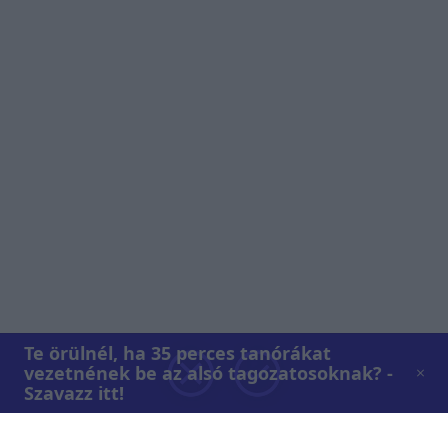
Te örülnél, ha 35 perces tanórákat
vezetnének be az alsó tagozatosoknak? -
Szavazz itt!