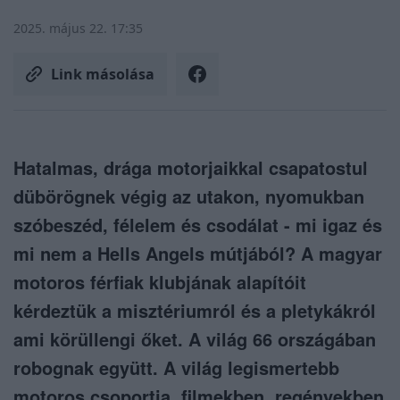
2025. május 22. 17:35
Link másolása
Hatalmas, drága motorjaikkal csapatostul
dübörögnek végig az utakon, nyomukban
szóbeszéd, félelem és csodálat - mi igaz és
mi nem a Hells Angels mútjából? A magyar
motoros férfiak klubjának alapítóit
kérdeztük a misztériumról és a pletykákról
ami körüllengi őket. A világ 66 országában
robognak együtt. A világ legismertebb
motoros csoportja, filmekben, regényekben