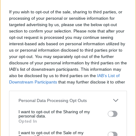
Itt állítsd be, hogy az RTL.hu az elsők között
legyen a Google-találatokban!
If you wish to opt-out of the sale, sharing to third parties, or
processing of your personal or sensitive information for
targeted advertising by us, please use the below opt-out
section to confirm your selection. Please note that after your
opt-out request is processed you may continue seeing
interest-based ads based on personal information utilized by
us or personal information disclosed to third parties prior to
your opt-out. You may separately opt-out of the further
disclosure of your personal information by third parties on the
IAB’s list of downstream participants. This information may
also be disclosed by us to third parties on the
IAB’s List of
Downstream Participants
that may further disclose it to other
third parties.
Kövess minket, és értesülj a friss
hírekről a Facebookon is!
Please note that this website/app uses one or more Google
Personal Data Processing Opt Outs
services and may gather and store information including but
not limited to your visit or usage behaviour. You may click to
I want to opt-out of the Sharing of my
Követem
personal data.
grant or deny consent to Google and its third-party tags to
Opted In
use your data for below specified purposes in below Google
consent section.
I want to opt-out of the Sale of my