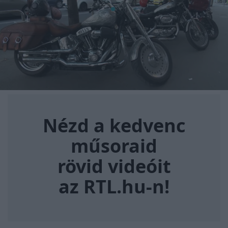
Nézd a kedvenc műsoraid rövi
Nézd a kedvenc
műsoraid
rövid videóit
az RTL.hu-n!