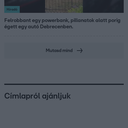
Híradó
Felrobbant egy powerbank, pillanatok alatt porig
égett egy autó Debrecenben.
Mutasd mind
Címlapról ajánljuk