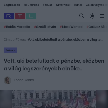
Legfrissebb
RTL Híradó
Fókusz
Sztárhírek
Randi
Celeb vagyok, me
#
Babits Marcella
#
Szellő István
#
Most Wanted
#
Gallusz Niko
Címlap
›
Fókusz
›
Volt, aki belefulladt a pénzbe, eközben a világ legszerényebb elnöke..
Fókusz
Volt, aki belefulladt a pénzbe, eközben
a világ legszerényebb elnöke..
Fodor Bianka