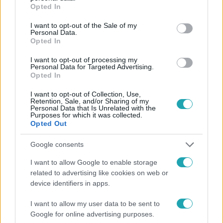
grant or deny consent to Google and its third-party tags to
Opted In
use your data for below specified purposes in below Google
Követem
consent section.
I want to opt-out of the Sale of my
Personal Data.
Opted In
I want to opt-out of processing my
Personal Data for Targeted Advertising.
Opted In
#
FÓKUSZ
#
VIDEÓ
#
ADÁSRÉSZLETEK
I want to opt-out of Collection, Use,
#
GAZDAGSÁG
#
POLITIKUSOK
#
PUTYIN
#
TRUMP
Retention, Sale, and/or Sharing of my
Personal Data that Is Unrelated with the
#
LUXUS
#
KÜLFÖLD
Purposes for which it was collected.
Opted Out
Google consents
I want to allow Google to enable storage
related to advertising like cookies on web or
device identifiers in apps.
Népszerű
I want to allow my user data to be sent to
Google for online advertising purposes.