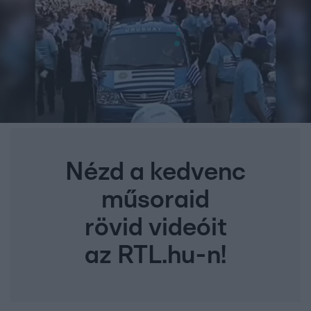
Nézd a kedvenc
műsoraid
rövid videóit
az RTL.hu-n!