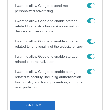
I want to allow Google to send me
personalized advertising.
I want to allow Google to enable storage
related to analytics like cookies on web or
device identifiers in apps.
I want to allow Google to enable storage
related to functionality of the website or app.
I want to allow Google to enable storage
Bulvár
related to personalization.
Bódi Guszti és Margó büszkén jelentették be:
I want to allow Google to enable storage
megvan a család első diplomása
related to security, including authentication
functionality and fraud prevention, and other
user protection.
6:56
CONFIRM