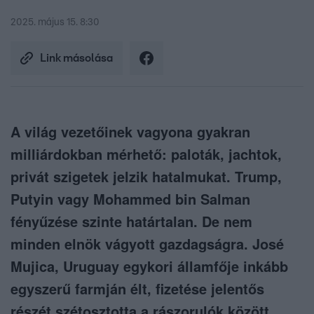
2025. május 15. 8:30
Link másolása
A világ vezetőinek vagyona gyakran
milliárdokban mérhető: paloták, jachtok,
privát szigetek jelzik hatalmukat. Trump,
Putyin vagy Mohammed bin Salman
fényűzése szinte határtalan. De nem
minden elnök vágyott gazdagságra. José
Mujica, Uruguay egykori államfője inkább
egyszerű farmján élt, fizetése jelentős
részét szétosztotta a rászorulók között.