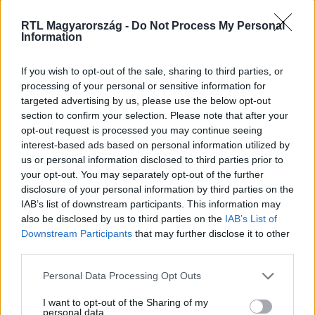
Nézd vissza a Fókusz adásait az RTL+-on!
RTL Magyarország -
Do Not Process My Personal
Information
If you wish to opt-out of the sale, sharing to third parties, or
Itt állítsd be, hogy az RTL.hu az elsők között
processing of your personal or sensitive information for
legyen a Google-találatokban!
targeted advertising by us, please use the below opt-out
section to confirm your selection. Please note that after your
opt-out request is processed you may continue seeing
interest-based ads based on personal information utilized by
us or personal information disclosed to third parties prior to
your opt-out. You may separately opt-out of the further
disclosure of your personal information by third parties on the
IAB’s list of downstream participants. This information may
also be disclosed by us to third parties on the
IAB’s List of
Downstream Participants
that may further disclose it to other
third parties.
Please note that this website/app uses one or more Google
Personal Data Processing Opt Outs
Kövess minket, és értesülj a friss hírekről a
services and may gather and store information including but
Facebookon is!
not limited to your visit or usage behaviour. You may click to
I want to opt-out of the Sharing of my
personal data.