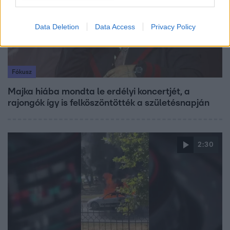
Data Deletion
Data Access
Privacy Policy
Fókusz
Majka hiába mondta le erdélyi koncertjét, a
rajongók így is felköszöntötték a születésnapján
2:30