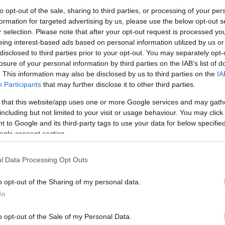
to opt-out of the sale, sharing to third parties, or processing of your per
formation for targeted advertising by us, please use the below opt-out s
Link másolása
r selection. Please note that after your opt-out request is processed y
eing interest-based ads based on personal information utilized by us or
disclosed to third parties prior to your opt-out. You may separately opt-
losure of your personal information by third parties on the IAB’s list of
. This information may also be disclosed by us to third parties on the
IA
orán három szívműtéten is átesett. A
Participants
that may further disclose it to other third parties.
; sikerült újra megerősödnie és teljes
 that this website/app uses one or more Google services and may gath
including but not limited to your visit or usage behaviour. You may click 
zés kulcsszerepet játszott abban, hogy Inti
 to Google and its third-party tags to use your data for below specifi
rejét. Ebben a cikkben megvizsgáljuk,
ogle consent section.
 abban, hogy újjászülessen.
l Data Processing Opt Outs
o opt-out of the Sharing of my personal data.
In
o opt-out of the Sale of my Personal Data.