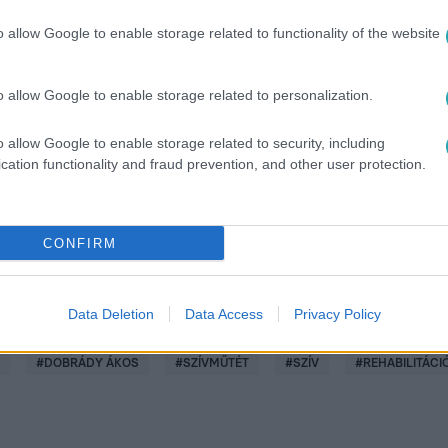
o allow Google to enable storage related to functionality of the website
o allow Google to enable storage related to personalization.
között legyen a Google-találatokban!
o allow Google to enable storage related to security, including
cation functionality and fraud prevention, and other user protection.
CONFIRM
Data Deletion
Data Access
Privacy Policy
#
DOBRÁDY ÁKOS
#
SZÍVMŰTÉT
#
SZÍV
#
REHABILITÁCI