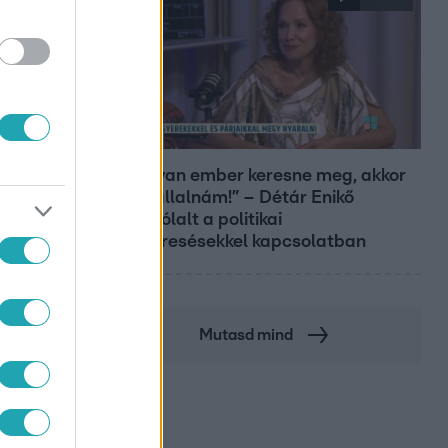
Reggeli
„Ha olyan ember keresne meg, akkor
sem vállalnám!” – Détár Enikő
megszólalt a politikai
megkeresésekkel kapcsolatban
Mutasd mind