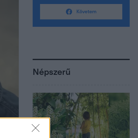
Követem
Népszerű