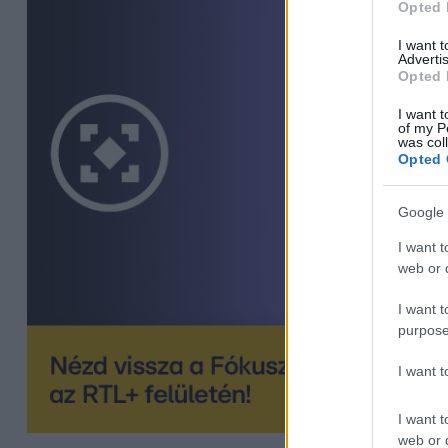
Opted 
I want 
Advertis
Opted 
I want t
of my P
was col
Opted 
Google 
I want t
web or d
I want t
purpose
I want 
I want t
web or d