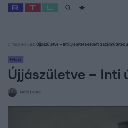
#
Babits Marcella
#
Szellő István
#
Most Wanted
#
Gallusz Ni
Címlap
›
Fókusz
›
Újjászületve – Inti új életet kezdett a szívműtétek 
Fókusz
Újjászületve – Inti
Maár Laura