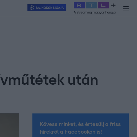
y
#
RTL+
#
Exek csatája 2026
#
Celeb vagyok, ments ki innen
#
H
szívműtétek után
Kövess minket, és értesülj a friss
hírekről a Facebookon is!