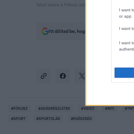
Nézd vissza a Fókusz adásait az RTL+-on!
I want t
or app.
I want t
Itt állítsd be, hogy az RTL.hu az elsők 
I want t
authenti
#
FÓKUSZ
#
ADÁSRÉSZLETEK
#
VIDEÓ
#
INTI
#
TNT
#
SPORT
#
SPORTOLÁS
#
EGÉSZSÉG