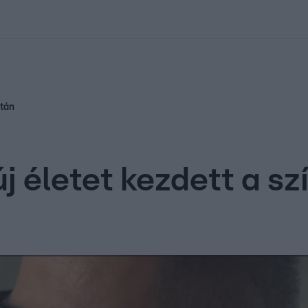
kolett
#
Időjárás
#
RTL műsor
#
Víz
#
Magyar Péter
#
Csillagjeg
után
 új életet kezdett a 