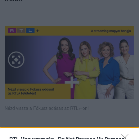
Nézd vissza a Fókusz adásait az RTL+-on!
Itt állítsd be, hogy az RTL.hu az elsők között