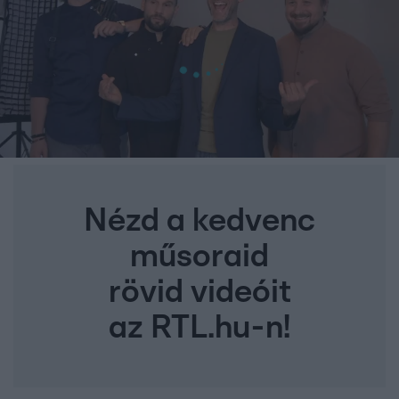
Nézd a kedvenc
műsoraid
rövid videóit
az RTL.hu-n!