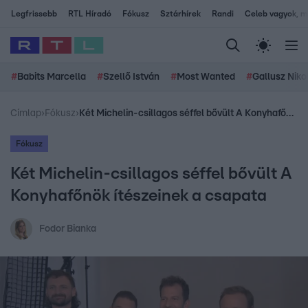
Legfrissebb
RTL Híradó
Fókusz
Sztárhírek
Randi
Celeb vagyok, me
#
Babits Marcella
#
Szellő István
#
Most Wanted
#
Gallusz Niko
Címlap
›
Fókusz
›
Két Michelin-csillagos séffel bővült A Konyhafőnök ítészeinek a csapata
Fókusz
Két Michelin-csillagos séffel bővült A
Konyhafőnök ítészeinek a csapata
Fodor Bianka