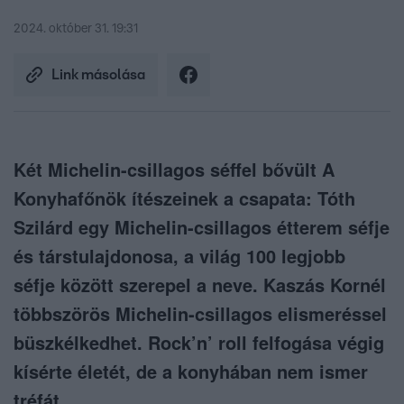
2024. október 31. 19:31
Link másolása
Két Michelin-csillagos séffel bővült A
Konyhafőnök ítészeinek a csapata: Tóth
Szilárd egy Michelin-csillagos étterem séfje
és társtulajdonosa, a világ 100 legjobb
séfje között szerepel a neve. Kaszás Kornél
többszörös Michelin-csillagos elismeréssel
büszkélkedhet. Rock’n’ roll felfogása végig
kísérte életét, de a konyhában nem ismer
tréfát.