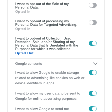
consent section.
I want to opt-out of the Sale of my
Personal Data.
#
FÓKUSZ
#
VIDEÓ
#
RÁCZ JENŐ
Opted In
#
ADÁSRÉSZLETEK
#
BULVÁR
#
FÖRDŐS ZÉ
I want to opt-out of processing my
Personal Data for Targeted Advertising.
#
A KONYHAFŐNÖK
#
TÓTH SZILÁRD
Opted In
#
KASZÁS KORNÉL
I want to opt-out of Collection, Use,
Retention, Sale, and/or Sharing of my
Personal Data that Is Unrelated with the
Purposes for which it was collected.
Opted Out
Google consents
I want to allow Google to enable storage
Népszerű
related to advertising like cookies on web or
device identifiers in apps.
I want to allow my user data to be sent to
Google for online advertising purposes.
I want to allow Google to send me