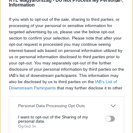
RTL Magyarország -
Do Not Process My Personal
legyen a Google-találatokban!
Information
If you wish to opt-out of the sale, sharing to third parties, or
processing of your personal or sensitive information for
targeted advertising by us, please use the below opt-out
section to confirm your selection. Please note that after your
opt-out request is processed you may continue seeing
interest-based ads based on personal information utilized by
us or personal information disclosed to third parties prior to
your opt-out. You may separately opt-out of the further
disclosure of your personal information by third parties on the
IAB’s list of downstream participants. This information may
Kövess minket, és értesülj a friss hírekről a
also be disclosed by us to third parties on the
IAB’s List of
Facebookon is!
Downstream Participants
that may further disclose it to other
third parties.
Követem
Please note that this website/app uses one or more Google
Personal Data Processing Opt Outs
services and may gather and store information including but
not limited to your visit or usage behaviour. You may click to
I want to opt-out of the Sharing of my
personal data.
grant or deny consent to Google and its third-party tags to
Opted In
use your data for below specified purposes in below Google