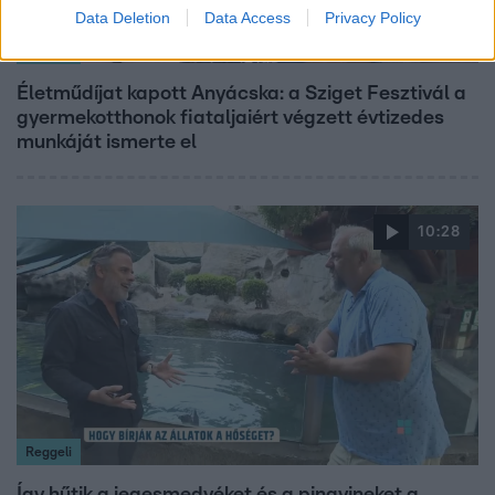
Data Deletion
Data Access
Privacy Policy
Reggeli
Életműdíjat kapott Anyácska: a Sziget Fesztivál a
gyermekotthonok fiataljaiért végzett évtizedes
munkáját ismerte el
10:28
Reggeli
Így hűtik a jegesmedvéket és a pingvineket a