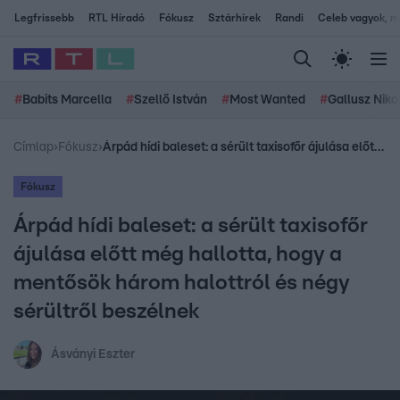
Legfrissebb
RTL Híradó
Fókusz
Sztárhírek
Randi
Celeb vagyok, me
#
Babits Marcella
#
Szellő István
#
Most Wanted
#
Gallusz Niko
Címlap
›
Fókusz
›
Árpád hídi baleset: a sérült taxisofőr ájulása előtt még hallotta, hogy a mentősök három halottról és négy sérültről beszélnek
Fókusz
Árpád hídi baleset: a sérült taxisofőr
ájulása előtt még hallotta, hogy a
mentősök három halottról és négy
sérültről beszélnek
Ásványi Eszter