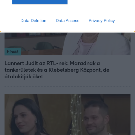
Data Deletion
Data Access
Privacy Policy
Híradó
Lannert Judit az RTL-nek: Maradnak a
tankerületek és a Klebelsberg Központ, de
átalakítják őket