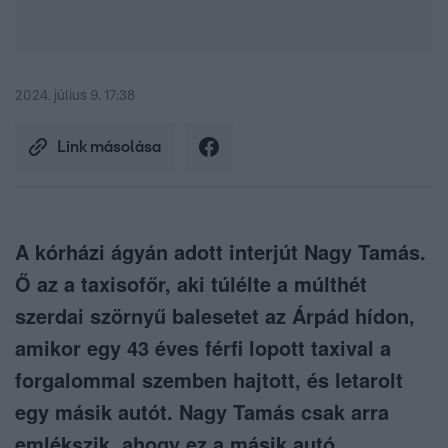
2024. július 9. 17:38
Link másolása
A kórházi ágyán adott interjút Nagy Tamás.
Ő az a taxisofőr, aki túlélte a múlthét
szerdai szörnyű balesetet az Árpád hídon,
amikor egy 43 éves férfi lopott taxival a
forgalommal szemben hajtott, és letarolt
egy másik autót. Nagy Tamás csak arra
emlékszik, ahogy ez a másik autó