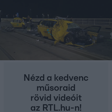
Nézd a kedvenc
műsoraid
rövid videóit
az RTL.hu-n!