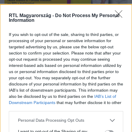
RTL Magyarország -
Do Not Process My Personal
Nézd vissza a Fókusz adásait az RTL+-on!
Information
If you wish to opt-out of the sale, sharing to third parties, or
processing of your personal or sensitive information for
Itt állítsd be, hogy az RTL.hu az elsők között
targeted advertising by us, please use the below opt-out
legyen a Google-találatokban!
section to confirm your selection. Please note that after your
opt-out request is processed you may continue seeing
interest-based ads based on personal information utilized by
us or personal information disclosed to third parties prior to
your opt-out. You may separately opt-out of the further
disclosure of your personal information by third parties on the
IAB’s list of downstream participants. This information may
also be disclosed by us to third parties on the
IAB’s List of
Downstream Participants
that may further disclose it to other
third parties.
Please note that this website/app uses one or more Google
Personal Data Processing Opt Outs
services and may gather and store information including but
Kövess minket, és értesülj a friss hírekről a
not limited to your visit or usage behaviour. You may click to
I want to opt-out of the Sharing of my