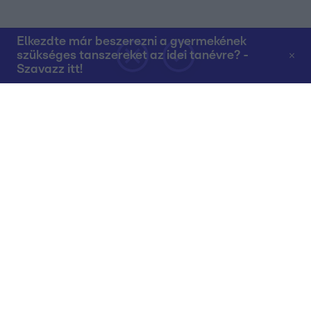
Elkezdte már beszerezni a gyermekének
szükséges tanszereket az idei tanévre? -
Szavazz itt!
Rólunk