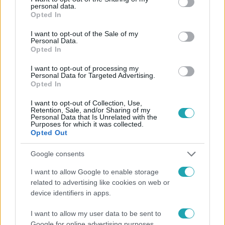
Facebookon is!
personal data.
grant or deny consent to Google and its third-party tags to
Opted In
use your data for below specified purposes in below Google
Követem
consent section.
I want to opt-out of the Sale of my
Personal Data.
Opted In
I want to opt-out of processing my
Personal Data for Targeted Advertising.
Opted In
#
FÓKUSZ
#
VIDEÓ
#
ADÁSRÉSZLETEK
#
BALESET
I want to opt-out of Collection, Use,
Retention, Sale, and/or Sharing of my
#
BALESET-BŰNÜGY
#
ÁRPÁD HÍD
#
BUDAPEST
Personal Data that Is Unrelated with the
Purposes for which it was collected.
#
TAXI
#
TAXISOFŐR
Opted Out
Google consents
I want to allow Google to enable storage
related to advertising like cookies on web or
device identifiers in apps.
I want to allow my user data to be sent to
Népszerű
Google for online advertising purposes.