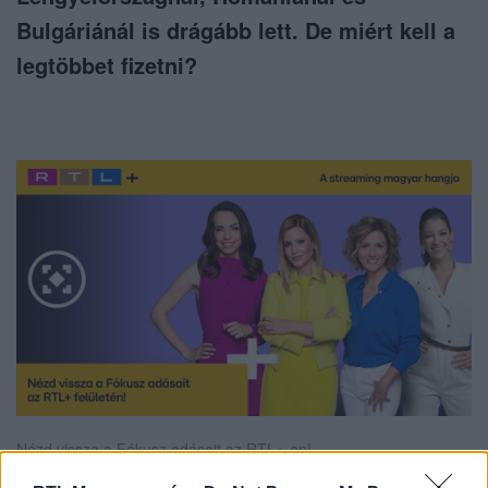
Bulgáriánál is drágább lett. De miért kell a
legtöbbet fizetni?
Nézd vissza a Fókusz adásait az RTL+-on!