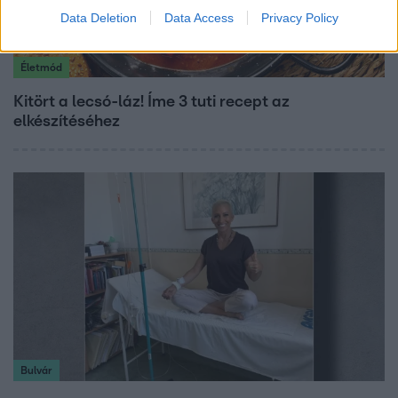
Data Deletion
Data Access
Privacy Policy
Életmód
Kitört a lecsó-láz! Íme 3 tuti recept az
elkészítéséhez
Bulvár