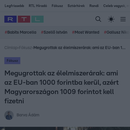
Legfrissebb
RTL Híradó
Fókusz
Sztárhírek
Randi
Celeb vagyok, me
#
Babits Marcella
#
Szellő István
#
Most Wanted
#
Gallusz Niko
Címlap
›
Fókusz
›
Megugrottak az élelmiszerárak: ami az EU-ban 1000 forintba kerül, azért Magyarországon 1009 forintot kell fizetni
Fókusz
Megugrottak az élelmiszerárak: ami
az EU-ban 1000 forintba kerül, azért
Magyarországon 1009 forintot kell
fizetni
Barva Ádám