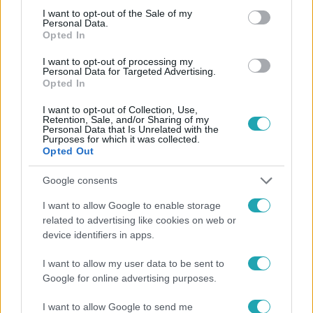
consent section.
I want to opt-out of the Sale of my
Personal Data.
Opted In
I want to opt-out of processing my
#
FÓKUSZ
#
VIDEÓ
#
ADÁSRÉSZLETEK
Personal Data for Targeted Advertising.
Opted In
#
GAZDASÁG
#
ÁRVÁLTOZÁS
#
ÁRAK
I want to opt-out of Collection, Use,
#
ÉLELMISZERÁRAK
#
ÉLELMISZERÁR
Retention, Sale, and/or Sharing of my
Personal Data that Is Unrelated with the
Purposes for which it was collected.
Opted Out
Google consents
I want to allow Google to enable storage
related to advertising like cookies on web or
Népszerű
device identifiers in apps.
I want to allow my user data to be sent to
Google for online advertising purposes.
I want to allow Google to send me