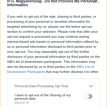
RTL Magyarország -
Do Not Process My Personal
Information
Itt állítsd be, hogy az RTL.hu az elsők között
legyen a Google-találatokban!
If you wish to opt-out of the sale, sharing to third parties, or
processing of your personal or sensitive information for
targeted advertising by us, please use the below opt-out
section to confirm your selection. Please note that after your
opt-out request is processed you may continue seeing
interest-based ads based on personal information utilized by
us or personal information disclosed to third parties prior to
your opt-out. You may separately opt-out of the further
disclosure of your personal information by third parties on the
IAB’s list of downstream participants. This information may
also be disclosed by us to third parties on the
IAB’s List of
Downstream Participants
that may further disclose it to other
third parties.
Kövess minket, és értesülj a friss hírekről a
Facebookon is!
Please note that this website/app uses one or more Google
Personal Data Processing Opt Outs
services and may gather and store information including but
not limited to your visit or usage behaviour. You may click to
I want to opt-out of the Sharing of my
Követem
personal data.
grant or deny consent to Google and its third-party tags to
Opted In
use your data for below specified purposes in below Google