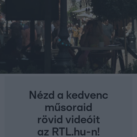
Nézd a kedvenc
műsoraid
rövid videóit
az RTL.hu-n!