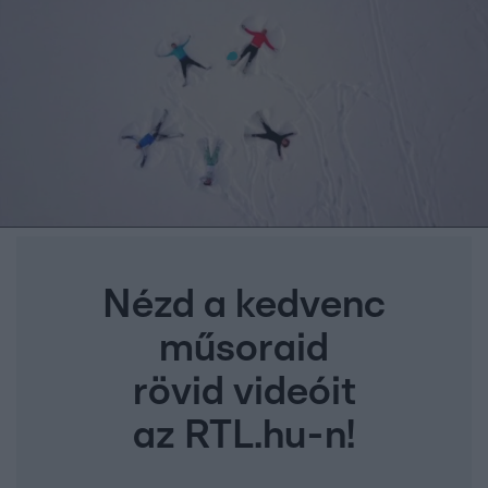
Nézd a kedvenc
műsoraid
rövid videóit
az RTL.hu-n!