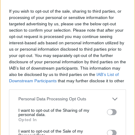
legyen a Google-találatokban!
If you wish to opt-out of the sale, sharing to third parties, or
processing of your personal or sensitive information for
targeted advertising by us, please use the below opt-out
section to confirm your selection. Please note that after your
opt-out request is processed you may continue seeing
interest-based ads based on personal information utilized by
us or personal information disclosed to third parties prior to
your opt-out. You may separately opt-out of the further
disclosure of your personal information by third parties on the
IAB’s list of downstream participants. This information may
also be disclosed by us to third parties on the
IAB’s List of
Kövess minket, és értesülj a friss hírekről a
Downstream Participants
that may further disclose it to other
third parties.
Facebookon is!
Please note that this website/app uses one or more Google
Personal Data Processing Opt Outs
services and may gather and store information including but
Követem
not limited to your visit or usage behaviour. You may click to
I want to opt-out of the Sharing of my
personal data.
grant or deny consent to Google and its third-party tags to
Opted In
use your data for below specified purposes in below Google
consent section.
I want to opt-out of the Sale of my