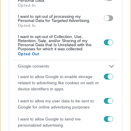
Personal Data.
Opted In
#
FÓKUSZ
#
VIDEÓ
#
ADÁSRÉSZLETEK
#
KÜLFÖLD
I want to opt-out of processing my
#
BOLDOGSÁG
#
FINNORSZÁG
#
DÁNIA
#
IZLAND
Personal Data for Targeted Advertising.
Opted In
#
KÜLFÖLDÖN ÉLŐ MAGYAROK
I want to opt-out of Collection, Use,
Retention, Sale, and/or Sharing of my
Personal Data that Is Unrelated with the
Purposes for which it was collected.
Opted Out
Google consents
I want to allow Google to enable storage
Népszerű
related to advertising like cookies on web or
device identifiers in apps.
I want to allow my user data to be sent to
Google for online advertising purposes.
I want to allow Google to send me
personalized advertising.