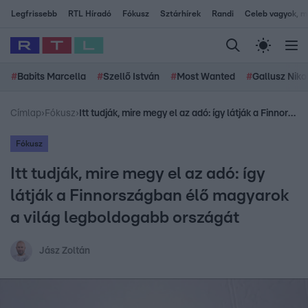
Legfrissebb
RTL Híradó
Fókusz
Sztárhírek
Randi
Celeb vagyok, me
#
Babits Marcella
#
Szellő István
#
Most Wanted
#
Gallusz Niko
Címlap
›
Fókusz
›
Itt tudják, mire megy el az adó: így látják a Finnországban élő magyarok a világ legboldogabb országát
Fókusz
Itt tudják, mire megy el az adó: így
látják a Finnországban élő magyarok
a világ legboldogabb országát
Jász Zoltán