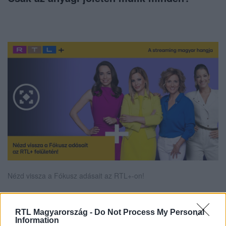
Nézd vissza a Fókusz adásait az RTL+-on!
RTL Magyarország -
Do Not Process My Personal
Itt állítsd be, hogy az RTL.hu az elsők között
Information