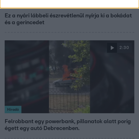
Életmód
Ez a nyári lábbeli észrevétlenül nyírja ki a bokádat
és a gerincedet
2:30
Híradó
Felrobbant egy powerbank, pillanatok alatt porig
égett egy autó Debrecenben.