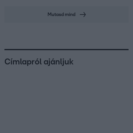
Mutasd mind
Címlapról ajánljuk