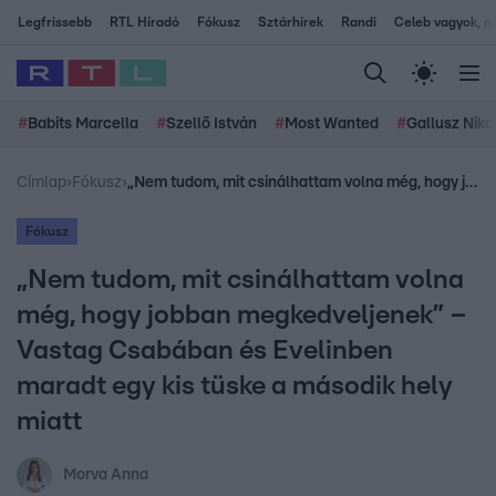
Legfrissebb
RTL Híradó
Fókusz
Sztárhírek
Randi
Celeb vagyok, me
#
Babits Marcella
#
Szellő István
#
Most Wanted
#
Gallusz Niko
Címlap
›
Fókusz
›
„Nem tudom, mit csinálhattam volna még, hogy jobban megkedveljenek” – Vastag Csabában és Evelinben maradt egy kis tüske a második hely miatt
Fókusz
„Nem tudom, mit csinálhattam volna
még, hogy jobban megkedveljenek” –
Vastag Csabában és Evelinben
maradt egy kis tüske a második hely
miatt
Morva Anna