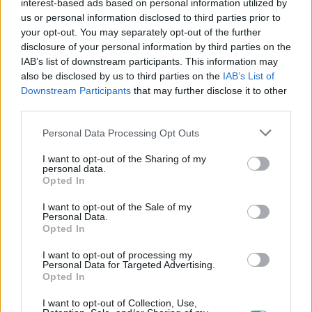
interest-based ads based on personal information utilized by
fordulatokra!
us or personal information disclosed to third parties prior to
your opt-out. You may separately opt-out of the further
disclosure of your personal information by third parties on the
IAB’s list of downstream participants. This information may
also be disclosed by us to third parties on the
IAB’s List of
Itt állítsd be, hogy az RTL.hu az elsők között
Downstream Participants
that may further disclose it to other
legyen a Google-találatokban!
third parties.
Please note that this website/app uses one or more Google
Personal Data Processing Opt Outs
services and may gather and store information including but
not limited to your visit or usage behaviour. You may click to
I want to opt-out of the Sharing of my
personal data.
grant or deny consent to Google and its third-party tags to
Opted In
use your data for below specified purposes in below Google
consent section.
I want to opt-out of the Sale of my
Personal Data.
Opted In
I want to opt-out of processing my
Personal Data for Targeted Advertising.
Opted In
Kövess minket, és értesülj a friss hírekről a
Facebookon is!
I want to opt-out of Collection, Use,