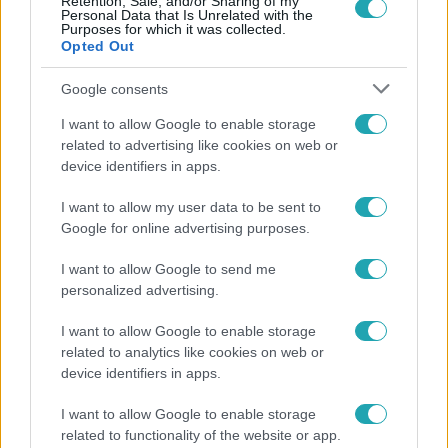
Retention, Sale, and/or Sharing of my
Personal Data that Is Unrelated with the
Purposes for which it was collected.
Követem
Opted Out
Google consents
I want to allow Google to enable storage
related to advertising like cookies on web or
device identifiers in apps.
#
FÓKUSZ
#
ADÁSRÉSZLETEK
#
VIDEÓ
#
NYERŐ PÁROS
#
CURTIS
#
BORÁROS GÁBOR
I want to allow my user data to be sent to
Google for online advertising purposes.
#
JÁKLI MÓNIKA
#
RTL
#
VASTAG CSABA
I want to allow Google to send me
#
VASTAGNÉ DOMJÁN EVELIN
#
BARNAI JUDIT
personalized advertising.
I want to allow Google to enable storage
related to analytics like cookies on web or
device identifiers in apps.
I want to allow Google to enable storage
related to functionality of the website or app.