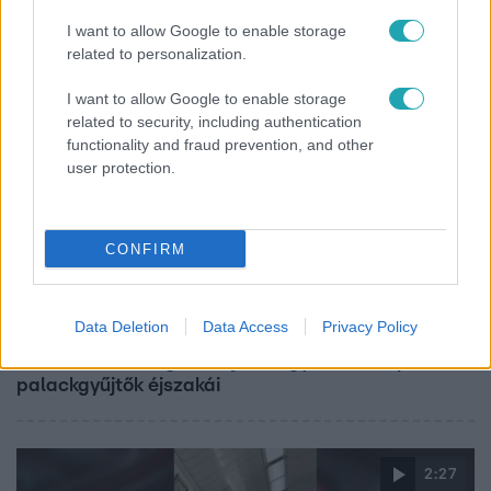
Népszerű
I want to allow Google to enable storage
related to personalization.
I want to allow Google to enable storage
10:54
related to security, including authentication
functionality and fraud prevention, and other
user protection.
CONFIRM
Házon kívül
Data Deletion
Data Access
Privacy Policy
Flakonozók - megmutatjuk, hogyan telik a pesti
palackgyűjtők éjszakái
2:27