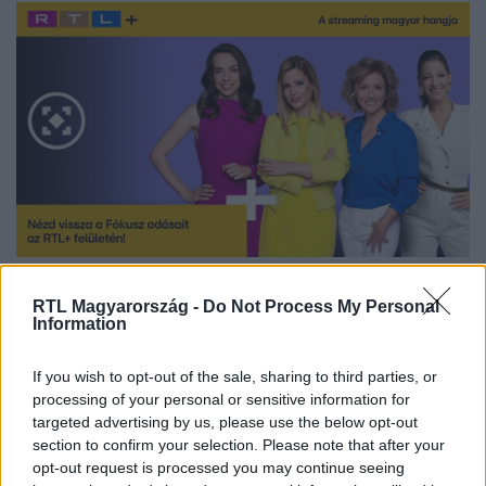
Nézd vissza a Fókusz adásait az RTL+-on!
RTL Magyarország -
Do Not Process My Personal
Information
If you wish to opt-out of the sale, sharing to third parties, or
processing of your personal or sensitive information for
Hamarosan új évaddal érkezik a Nyerő
targeted advertising by us, please use the below opt-out
Páros! Streameld az összes eddigi évadot
section to confirm your selection. Please note that after your
az
RTL+ Premiumon
és készülj az új
opt-out request is processed you may continue seeing