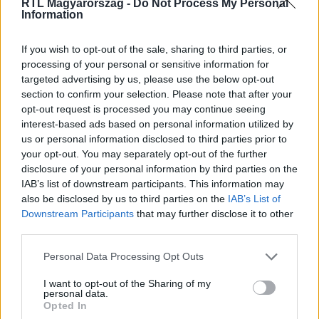
RTL Magyarország -
Do Not Process My Personal
Information
Itt állítsd be, hogy az RTL.hu az elsők között
legyen a Google-találatokban!
If you wish to opt-out of the sale, sharing to third parties, or
processing of your personal or sensitive information for
targeted advertising by us, please use the below opt-out
section to confirm your selection. Please note that after your
opt-out request is processed you may continue seeing
interest-based ads based on personal information utilized by
us or personal information disclosed to third parties prior to
your opt-out. You may separately opt-out of the further
disclosure of your personal information by third parties on the
IAB’s list of downstream participants. This information may
also be disclosed by us to third parties on the
IAB’s List of
Downstream Participants
that may further disclose it to other
third parties.
Kövess minket, és értesülj a friss hírekről a
Facebookon is!
Please note that this website/app uses one or more Google
Personal Data Processing Opt Outs
services and may gather and store information including but
not limited to your visit or usage behaviour. You may click to
I want to opt-out of the Sharing of my
Követem
personal data.
grant or deny consent to Google and its third-party tags to
Opted In
use your data for below specified purposes in below Google