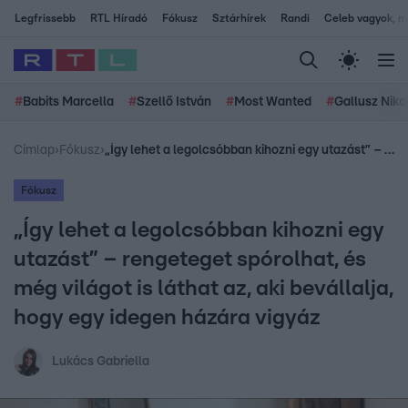
Legfrissebb
RTL Híradó
Fókusz
Sztárhírek
Randi
Celeb vagyok, me
#
Babits Marcella
#
Szellő István
#
Most Wanted
#
Gallusz Niko
Címlap
›
Fókusz
›
„Így lehet a legolcsóbban kihozni egy utazást” – rengeteget spórolhat, és még világot is láthat az, aki bevállalja, hogy egy idegen házára vigyáz
Fókusz
„Így lehet a legolcsóbban kihozni egy
utazást” – rengeteget spórolhat, és
még világot is láthat az, aki bevállalja,
hogy egy idegen házára vigyáz
Lukács Gabriella