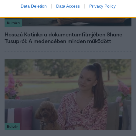
Data Deletion
Data Access
Privacy Policy
Kultúra
Hosszú Katinka a dokumentumfilmjében Shane
Tusupról: A medencében minden működött
Bulvár