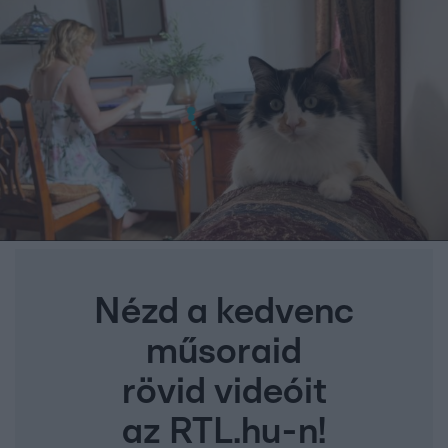
Nézd a kedvenc
műsoraid
rövid videóit
az RTL.hu-n!