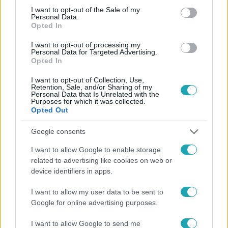
consent section.
I want to opt-out of the Sale of my
Personal Data.
Opted In
I want to opt-out of processing my
#
FÓKUSZ
#
VIDEÓ
#
ADÁSRÉSZLETEK
#
ÉLETMÓD
Personal Data for Targeted Advertising.
Opted In
#
UTAZÁS
#
OLCSÓ
#
HOUSE SITTING
I want to opt-out of Collection, Use,
#
OLASZORSZÁG
#
ÚJ-ZÉLAND
Retention, Sale, and/or Sharing of my
Personal Data that Is Unrelated with the
Purposes for which it was collected.
Opted Out
Google consents
I want to allow Google to enable storage
related to advertising like cookies on web or
Népszerű
device identifiers in apps.
I want to allow my user data to be sent to
Google for online advertising purposes.
I want to allow Google to send me