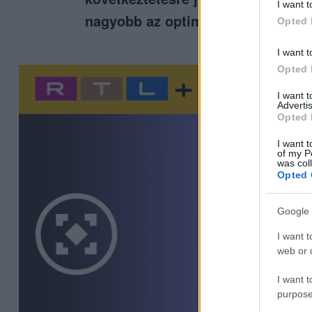
I want t
nagyobb az optimizmus.
Opted 
I want t
Opted 
I want 
Advertis
Opted 
I want t
of my P
was col
Opted 
Google 
I want t
web or d
I want t
purpose