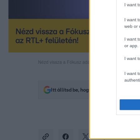
I want 
I want t
web or d
I want t
or app.
I want t
Nézd vissza a Fókusz adásait az RTL+-on!
I want t
authenti
Itt állítsd be, hogy az RTL.hu az elsők 