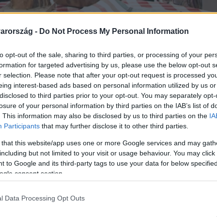
arország -
Do Not Process My Personal Information
to opt-out of the sale, sharing to third parties, or processing of your per
Link másolása
formation for targeted advertising by us, please use the below opt-out s
r selection. Please note that after your opt-out request is processed y
eing interest-based ads based on personal information utilized by us or
disclosed to third parties prior to your opt-out. You may separately opt-
ése a szegénység? A Fókusz stábja
losure of your personal information by third parties on the IAB’s list of
. This information may also be disclosed by us to third parties on the
IA
 jobban vagy rosszabbul élhetnek az
Participants
that may further disclose it to other third parties.
országon. Részt vettünk egy
 that this website/app uses one or more Google services and may gath
y egy erdélyi kisboltban és egy
including but not limited to your visit or usage behaviour. You may click 
 to Google and its third-party tags to use your data for below specifi
n élelmiszerért mennyit kérnek. Útközben
ogle consent section.
enzin, és pékségben jártunk, hogy
e ami talán a legfontosabb: arra a
l Data Processing Opt Outs
rdélyben egyszerűen jobb a hangulat,