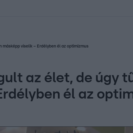
kolett
#
Időjárás
#
RTL műsor
#
Víz
#
Magyar Péter
#
Csillagjeg
sen másképp viselik – Erdélyben él az optimizmus
lt az élet, de úgy tű
Erdélyben él az opti