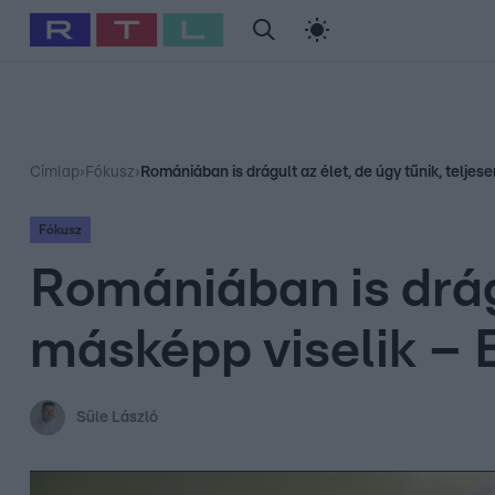
#
Babits Marcella
#
Szellő István
#
Most Wanted
#
Gallusz Ni
Címlap
›
Fókusz
›
Romániában is drágult az élet, de úgy tűnik, telje
Fókusz
Romániában is drágu
másképp viselik – 
Süle László