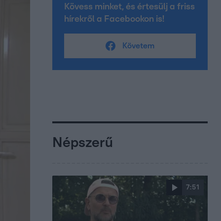
Kövess minket, és értesülj a friss
hírekről a Facebookon is!
Követem
Népszerű
7:51