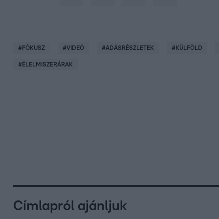
#
FÓKUSZ
#
VIDEÓ
#
ADÁSRÉSZLETEK
#
KÜLFÖLD
#
ÉLELMISZERÁRAK
Címlapról ajánljuk