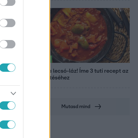
Életmód
Kitört a lecsó-láz! Íme 3 tuti recept az
elkészítéséhez
Mutasd mind