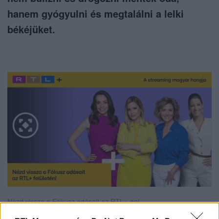
hanem gyógyulni és megtalálni a lelki
békéjüket.
Nézd vissza a Fókusz adásait az RTL+-on!