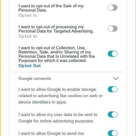
consent section.
I want to opt-out of the Sale of my
Personal Data.
Opted In
I want to opt-out of processing my
#
FÓKUSZ
#
BULVÁR
#
EXTRA VIDEÓK
Personal Data for Targeted Advertising.
Opted In
#
SÁFRÁNY EMESE
#
BÉRES ANETT
#
VV ANETT
I want to opt-out of Collection, Use,
#
AYAHUASCA
#
TEASZEÁNSZ
#
RTL
#
MA
Retention, Sale, and/or Sharing of my
Personal Data that Is Unrelated with the
Purposes for which it was collected.
Opted Out
Google consents
I want to allow Google to enable storage
related to advertising like cookies on web or
Népszerű
device identifiers in apps.
I want to allow my user data to be sent to
Google for online advertising purposes.
I want to allow Google to send me