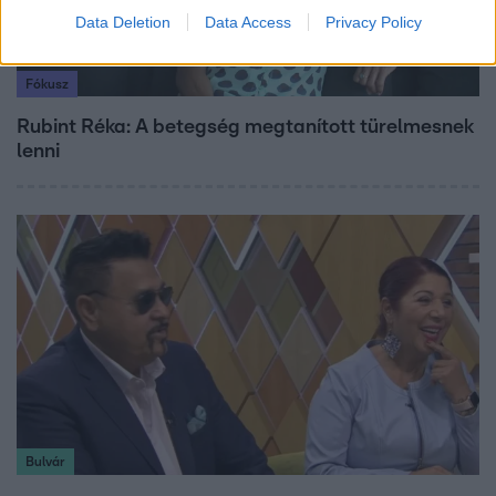
Data Deletion
Data Access
Privacy Policy
Fókusz
Rubint Réka: A betegség megtanított türelmesnek
lenni
Bulvár