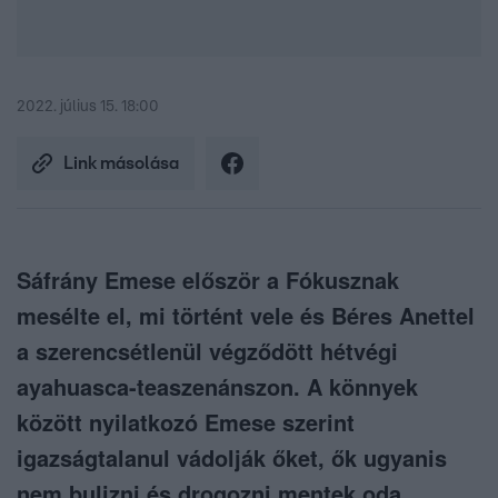
2022. július 15. 18:00
Link másolása
Sáfrány Emese először a Fókusznak
mesélte el, mi történt vele és Béres Anettel
a szerencsétlenül végződött hétvégi
ayahuasca-teaszenánszon. A könnyek
között nyilatkozó Emese szerint
igazságtalanul vádolják őket, ők ugyanis
nem bulizni és drogozni mentek oda,