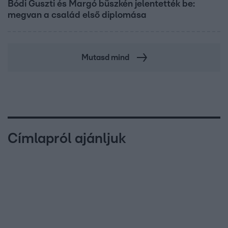
Bódi Guszti és Margó büszkén jelentették be:
megvan a család első diplomása
Mutasd mind
Címlapról ajánljuk