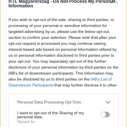
RTL Magyarország -
Do Not Process My Personal
Information
Itt állítsd be, hogy az RTL.hu az elsők között
legyen a Google-találatokban!
If you wish to opt-out of the sale, sharing to third parties, or
processing of your personal or sensitive information for
targeted advertising by us, please use the below opt-out
section to confirm your selection. Please note that after your
opt-out request is processed you may continue seeing
interest-based ads based on personal information utilized by
us or personal information disclosed to third parties prior to
your opt-out. You may separately opt-out of the further
disclosure of your personal information by third parties on the
IAB’s list of downstream participants. This information may
also be disclosed by us to third parties on the
IAB’s List of
Downstream Participants
that may further disclose it to other
third parties.
Kövess minket, és értesülj a friss hírekről a
Facebookon is!
Please note that this website/app uses one or more Google
Personal Data Processing Opt Outs
services and may gather and store information including but
not limited to your visit or usage behaviour. You may click to
I want to opt-out of the Sharing of my
Követem
personal data.
grant or deny consent to Google and its third-party tags to
Opted In
use your data for below specified purposes in below Google