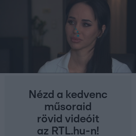
Nézd a kedvenc
műsoraid
rövid videóit
az RTL.hu-n!