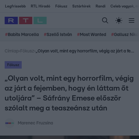
Legfrissebb
RTL Híradó
Fókusz
Sztárhírek
Randi
Celeb vagyok, me
#
Babits Marcella
#
Szellő István
#
Most Wanted
#
Gallusz Niko
Címlap
›
Fókusz
›
„Olyan volt, mint egy horrorfilm, végig az járt a fejemben, hogy én láttam őt utoljára” – Sáfrány Emese először szólalt meg a teaszeánsz után
Fókusz
„Olyan volt, mint egy horrorfilm, végig
az járt a fejemben, hogy én láttam őt
utoljára” – Sáfrány Emese először
szólalt meg a teaszeánsz után
Marenec Fruzsina