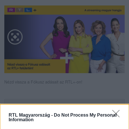
Nézd vissza a Fókusz adásait az RTL+-on!
Itt állítsd be, hogy az RTL.hu az elsők között
legyen a Google-találatokban!
RTL Magyarország -
Do Not Process My Personal
Information