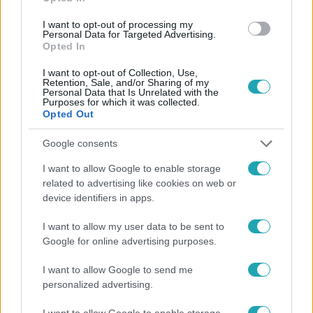
#
SÁFRÁNY EMESE
#
BÉRES ANETT
#
TEASZEÁNSZ
I want to opt-out of processing my
#
RTL
Personal Data for Targeted Advertising.
Opted In
I want to opt-out of Collection, Use,
Retention, Sale, and/or Sharing of my
Personal Data that Is Unrelated with the
Purposes for which it was collected.
Opted Out
Google consents
Népszerű
I want to allow Google to enable storage
related to advertising like cookies on web or
device identifiers in apps.
3:14
I want to allow my user data to be sent to
Google for online advertising purposes.
I want to allow Google to send me
personalized advertising.
I want to allow Google to enable storage