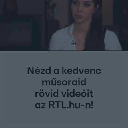
Nézd a kedvenc
műsoraid
rövid videóit
az RTL.hu-n!