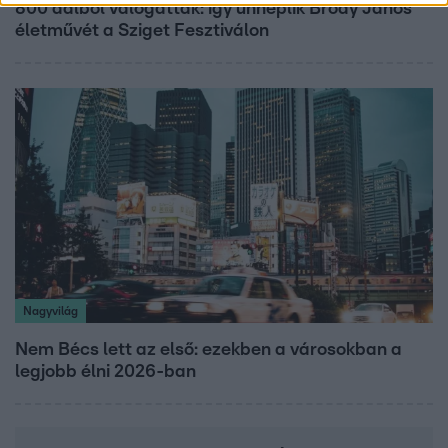
800 dalból válogattak: így ünneplik Bródy János
életművét a Sziget Fesztiválon
Nagyvilág
Nem Bécs lett az első: ezekben a városokban a
legjobb élni 2026-ban