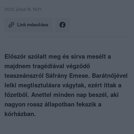
2022. július 15. 14:21
Link másolása
Először szólalt meg és sírva mesélt a
majdnem tragédiával végződő
teaszeánszról Sáfrány Emese. Barátnőjével
lelki megtisztulásra vágytak, ezért ittak a
főzetből. Anettel minden nap beszél, aki
nagyon rossz állapotban fekszik a
kórházban.