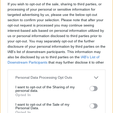
If you wish to opt-out of the sale, sharing to third parties, or
processing of your personal or sensitive information for
targeted advertising by us, please use the below opt-out
section to confirm your selection. Please note that after your
opt-out request is processed you may continue seeing
interest-based ads based on personal information utilized by
us or personal information disclosed to third parties prior to
your opt-out. You may separately opt-out of the further
disclosure of your personal information by third parties on the
Kövess minket, és értesülj a friss hírekről a
IAB’s list of downstream participants. This information may
also be disclosed by us to third parties on the
IAB’s List of
Facebookon is!
Downstream Participants
that may further disclose it to other
third parties.
Követem
Please note that this website/app uses one or more Google
Personal Data Processing Opt Outs
services and may gather and store information including but
not limited to your visit or usage behaviour. You may click to
I want to opt-out of the Sharing of my
personal data.
grant or deny consent to Google and its third-party tags to
Opted In
use your data for below specified purposes in below Google
consent section.
I want to opt-out of the Sale of my
#
FÓKUSZ
#
BULVÁR
#
EXTRA VIDEÓK
Personal Data.
Opted In