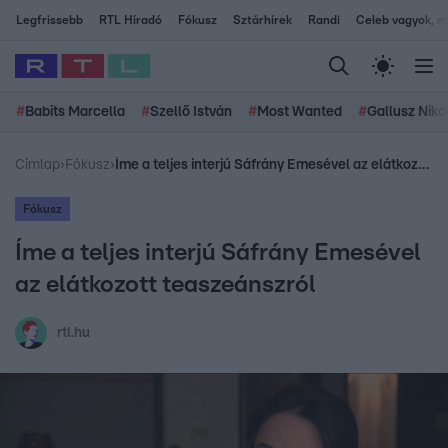
Legfrissebb
RTL Híradó
Fókusz
Sztárhírek
Randi
Celeb vagyok, me
#
Babits Marcella
#
Szellő István
#
Most Wanted
#
Gallusz Niko
Címlap
›
Fókusz
›
Íme a teljes interjú Sáfrány Emesével az elátkozott teaszeánszról
Fókusz
Íme a teljes interjú Sáfrány Emesével
az elátkozott teaszeánszról
rtl.hu