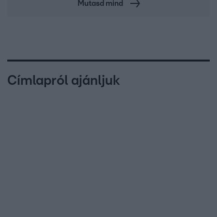
Mutasd mind
Címlapról ajánljuk