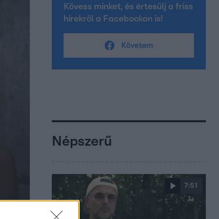
Kövess minket, és értesülj a friss
hírekről a Facebookon is!
Követem
Népszerű
7:51