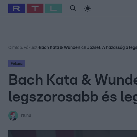
#
Babits Marcella
#
Szellő István
#
Most Wanted
#
Gallusz Ni
Címlap
›
Fókusz
›
Bach Kata & Wunderlich József: A házasság a le
Fókusz
Bach Kata & Wunder
legszorosabb és l
rtl.hu