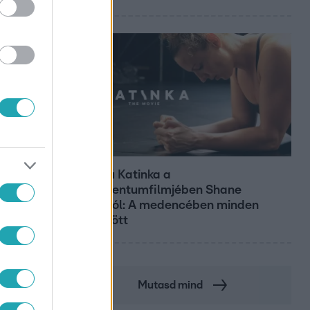
Kultúra
Hosszú Katinka a
dokumentumfilmjében Shane
Tusupról: A medencében minden
működött
Mutasd mind