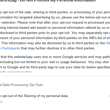
arország -
Do Not Process My Personal Information
to opt-out of the sale, sharing to third parties, or processing of your per
formation for targeted advertising by us, please use the below opt-out s
r selection. Please note that after your opt-out request is processed y
eing interest-based ads based on personal information utilized by us or
Link másolása
disclosed to third parties prior to your opt-out. You may separately opt-
losure of your personal information by third parties on the IAB’s list of
. This information may also be disclosed by us to third parties on the
IA
Participants
that may further disclose it to other third parties.
 miatt Bach Kata úgy gondolta, ők már
 that this website/app uses one or more Google services and may gath
 az életüket, ezért váratlanul érte, amikor
including but not limited to your visit or usage behaviour. You may click 
 to Google and its third-party tags to use your data for below specifi
. Természetesen igent mondott és 2018 meg
ogle consent section.
 a boldog házasság titka a megfelelő
l Data Processing Opt Outs
o opt-out of the Sharing of my personal data.
In