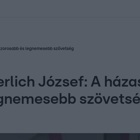
kolett
#
Időjárás
#
RTL műsor
#
Víz
#
Magyar Péter
#
Csillagjeg
gszorosabb és legnemesebb szövetség
lich József: A háza
egnemesebb szövets