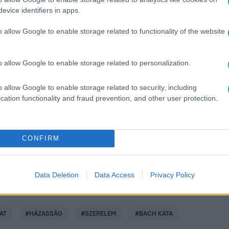
evice identifiers in apps.
o allow Google to enable storage related to functionality of the website
o allow Google to enable storage related to personalization.
között legyen a Google-találatokban!
o allow Google to enable storage related to security, including
cation functionality and fraud prevention, and other user protection.
CONFIRM
Data Deletion
Data Access
Privacy Policy
AT
#
HÁZASSÁG
#
SZERELEM
#
BACH KATA