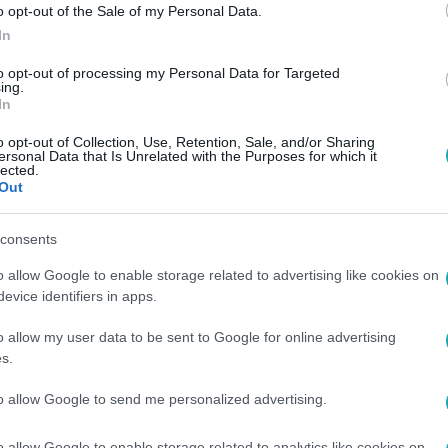
o opt-out of the Sale of my Personal Data.
In
to opt-out of processing my Personal Data for Targeted
ing.
In
o opt-out of Collection, Use, Retention, Sale, and/or Sharing
ersonal Data that Is Unrelated with the Purposes for which it
lected.
Out
consents
o allow Google to enable storage related to advertising like cookies on
evice identifiers in apps.
o allow my user data to be sent to Google for online advertising
s.
to allow Google to send me personalized advertising.
o allow Google to enable storage related to analytics like cookies on