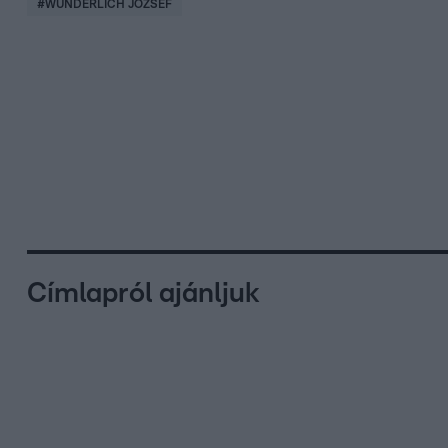
#
WUNDERLICH JÓZSEF
Címlapról ajánljuk