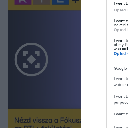
I want t
Opted 
I want 
Advertis
Opted 
I want t
of my P
was col
Opted 
Google 
I want t
web or d
I want t
purpose
I want 
I want t