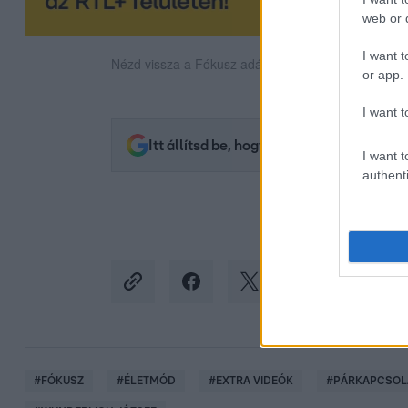
web or d
I want t
Nézd vissza a Fókusz adásait az RTL+-on!
or app.
I want t
Itt állítsd be, hogy az RTL.hu az elsők 
I want t
authenti
#
FÓKUSZ
#
ÉLETMÓD
#
EXTRA VIDEÓK
#
PÁRKAPCSOL