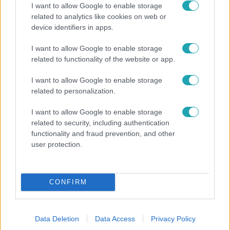
I want to allow Google to enable storage
related to analytics like cookies on web or
device identifiers in apps.
Reggeli
„A csúcs opcionális, a biztonságos hazatérés
I want to allow Google to enable storage
kötelező” – 50 méterre a csúcstól fordult vissza
related to functionality of the website or app.
Klein Dávid
I want to allow Google to enable storage
related to personalization.
I want to allow Google to enable storage
7:02
related to security, including authentication
functionality and fraud prevention, and other
user protection.
CONFIRM
Reggeli
Data Deletion
Data Access
Privacy Policy