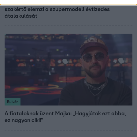
19 évesen nyert modellversenyt Heidi Klum –
szakértő elemzi a szupermodell évtizedes
átalakulását
Bulvár
A fiataloknak üzent Majka: „Hagyjátok ezt abba,
ez nagyon ciki!”