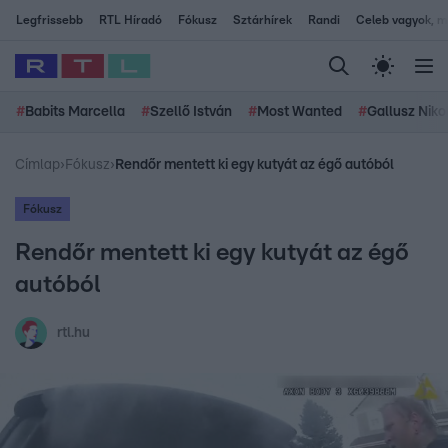
Legfrissebb
RTL Híradó
Fókusz
Sztárhírek
Randi
Celeb vagyok, me
#
Babits Marcella
#
Szellő István
#
Most Wanted
#
Gallusz Niko
Címlap
›
Fókusz
›
Rendőr mentett ki egy kutyát az égő autóból
Fókusz
Rendőr mentett ki egy kutyát az égő
autóból
rtl.hu