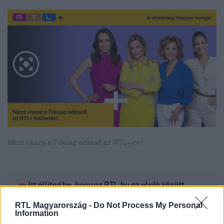
Nézd vissza a Fókusz adásait az RTL+-on!
Itt állítsd be, hogy az RTL.hu az elsők között
legyen a Google-találatokban!
RTL Magyarország -
Do Not Process My Personal
Information