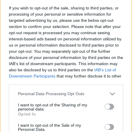
If you wish to opt-out of the sale, sharing to third parties, or
processing of your personal or sensitive information for
targeted advertising by us, please use the below opt-out
section to confirm your selection. Please note that after your
opt-out request is processed you may continue seeing
interest-based ads based on personal information utilized by
us or personal information disclosed to third parties prior to
your opt-out. You may separately opt-out of the further
disclosure of your personal information by third parties on the
Kövess minket, és értesülj a friss hírekről a
IAB’s list of downstream participants. This information may
Facebookon is!
also be disclosed by us to third parties on the
IAB’s List of
Downstream Participants
that may further disclose it to other
third parties.
Követem
Please note that this website/app uses one or more Google
Personal Data Processing Opt Outs
services and may gather and store information including but
not limited to your visit or usage behaviour. You may click to
I want to opt-out of the Sharing of my
personal data.
grant or deny consent to Google and its third-party tags to
Opted In
use your data for below specified purposes in below Google
#
FÓKUSZ
#
KÜLFÖLD
#
ADÁSRÉSZLETEK
consent section.
I want to opt-out of the Sale of my
Personal Data.