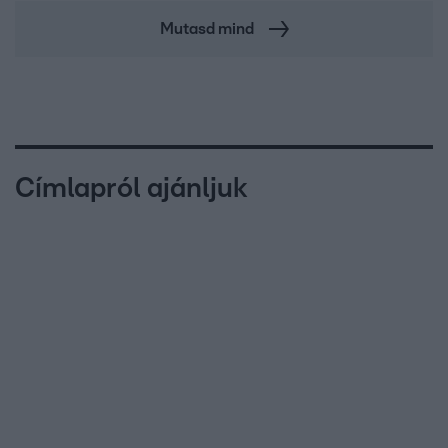
Mutasd mind
Címlapról ajánljuk