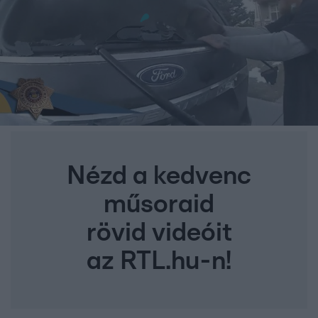
Nézd a kedvenc
műsoraid
rövid videóit
az RTL.hu-n!