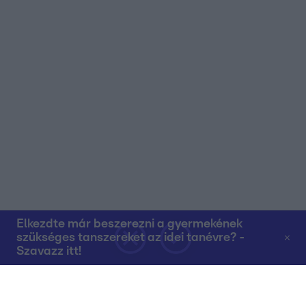
Elkezdte már beszerezni a gyermekének
szükséges tanszereket az idei tanévre? -
Szavazz itt!