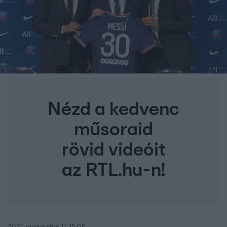
Nézd a kedvenc
műsoraid
rövid videóit
az RTL.hu-n!