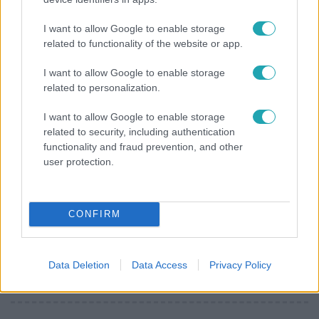
Gyakori tévhit dől meg a ventilátorról – így
I want to allow Google to enable storage
érdemes használni a fizikus szerint
related to functionality of the website or app.
I want to allow Google to enable storage
related to personalization.
I want to allow Google to enable storage
related to security, including authentication
functionality and fraud prevention, and other
user protection.
CONFIRM
Bulvár
Bódi Guszti és Margó büszkén jelentették be:
Data Deletion
Data Access
Privacy Policy
megvan a család első diplomása