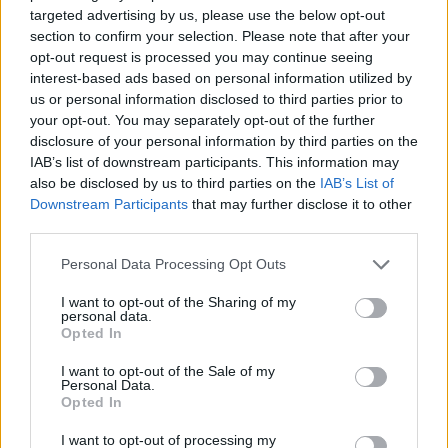
targeted advertising by us, please use the below opt-out
section to confirm your selection. Please note that after your
opt-out request is processed you may continue seeing
interest-based ads based on personal information utilized by
us or personal information disclosed to third parties prior to
your opt-out. You may separately opt-out of the further
Kövess minket, és értesülj a friss hírekről a
disclosure of your personal information by third parties on the
IAB’s list of downstream participants. This information may
Facebookon is!
also be disclosed by us to third parties on the
IAB’s List of
Downstream Participants
that may further disclose it to other
Követem
third parties.
Please note that this website/app uses one or more Google
Personal Data Processing Opt Outs
services and may gather and store information including but
not limited to your visit or usage behaviour. You may click to
I want to opt-out of the Sharing of my
personal data.
grant or deny consent to Google and its third-party tags to
Opted In
use your data for below specified purposes in below Google
#
FÓKUSZ
#
ADÁSRÉSZLETEK
#
LIONEL MESSI
consent section.
I want to opt-out of the Sale of my
Personal Data.
#
FOCISTA
#
RTL
#
ÁTIGAZOLÁS
Opted In
#
PARIS SAINT GERMAIN
I want to opt-out of processing my