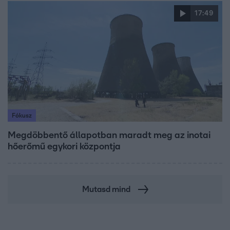
17:49
Fókusz
Megdöbbentő állapotban maradt meg az inotai
hőerőmű egykori központja
Mutasd mind