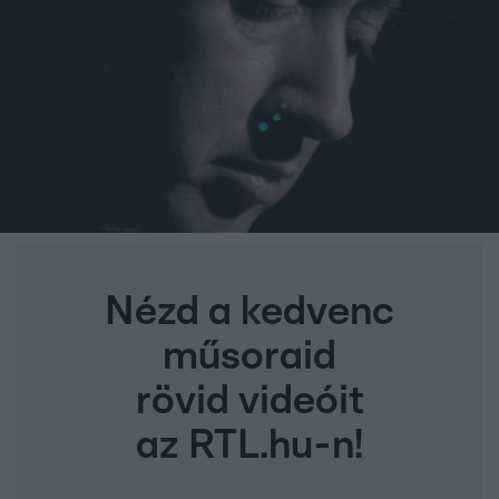
Nézd a kedvenc
műsoraid
rövid videóit
az RTL.hu-n!