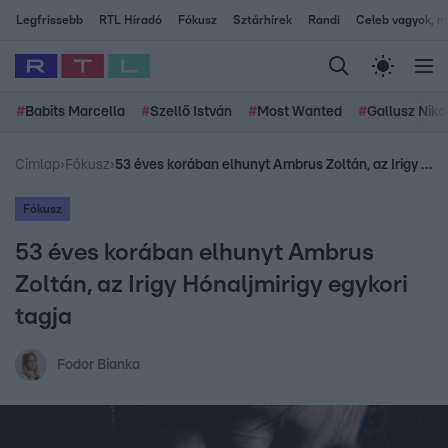
Legfrissebb
RTL Híradó
Fókusz
Sztárhírek
Randi
Celeb vagyok, me
#
Babits Marcella
#
Szellő István
#
Most Wanted
#
Gallusz Niko
Címlap
›
Fókusz
›
53 éves korában elhunyt Ambrus Zoltán, az Irigy Hónaljmirigy egykori tagja
Fókusz
53 éves korában elhunyt Ambrus
Zoltán, az Irigy Hónaljmirigy egykori
tagja
Fodor Bianka