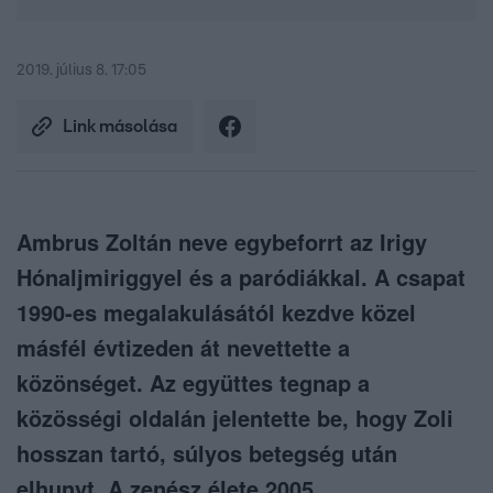
2019. július 8. 17:05
Link másolása
Ambrus Zoltán neve egybeforrt az Irigy
Hónaljmiriggyel és a paródiákkal. A csapat
1990-es megalakulásától kezdve közel
másfél évtizeden át nevettette a
közönséget. Az együttes tegnap a
közösségi oldalán jelentette be, hogy Zoli
hosszan tartó, súlyos betegség után
elhunyt. A zenész élete 2005.