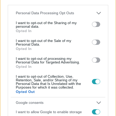
third parties.
Please note that this website/app uses one or more Google
Personal Data Processing Opt Outs
services and may gather and store information including but
not limited to your visit or usage behaviour. You may click to
I want to opt-out of the Sharing of my
personal data.
grant or deny consent to Google and its third-party tags to
Opted In
use your data for below specified purposes in below Google
consent section.
I want to opt-out of the Sale of my
Kövess minket, és értesülj a friss hírekről a
Personal Data.
Opted In
Facebookon is!
I want to opt-out of processing my
Personal Data for Targeted Advertising.
Követem
Opted In
I want to opt-out of Collection, Use,
Retention, Sale, and/or Sharing of my
Personal Data that Is Unrelated with the
Purposes for which it was collected.
Opted Out
#
FÓKUSZ
#
ADÁSRÉSZLETEK
#
RTL
Google consents
#
IRIGY HONALJMIRIGY
#
BETEGSÉG
I want to allow Google to enable storage