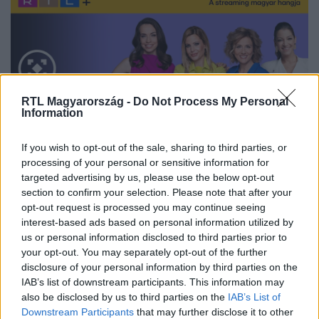
RTL Magyarország -
Do Not Process My Personal
Information
If you wish to opt-out of the sale, sharing to third parties, or
processing of your personal or sensitive information for
targeted advertising by us, please use the below opt-out
Nézd vissza a Fókusz adásait az RTL+-on!
section to confirm your selection. Please note that after your
opt-out request is processed you may continue seeing
interest-based ads based on personal information utilized by
us or personal information disclosed to third parties prior to
Itt állítsd be, hogy az RTL.hu az elsők között
your opt-out. You may separately opt-out of the further
legyen a Google-találatokban!
disclosure of your personal information by third parties on the
IAB’s list of downstream participants. This information may
also be disclosed by us to third parties on the
IAB’s List of
Downstream Participants
that may further disclose it to other