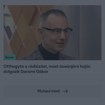
Bulvár
Otthagyta a rádiózást, most óceánjáró hajón
dolgozik Garami Gábor
Mutasd mind