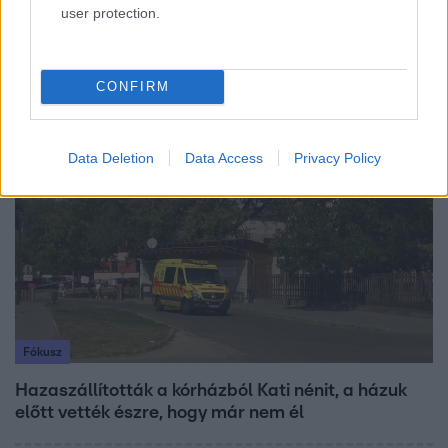
user protection.
„A csúcs opcionális, a biztonságos hazatérés
kötelező” – 50 méterre a csúcstól fordult vissza
Klein Dávid
CONFIRM
3:23
Data Deletion
Data Access
Privacy Policy
Fókusz
Hazaszállították a kórházból Kati nénit, a házuk
előtt vették észre, hogy már nem él