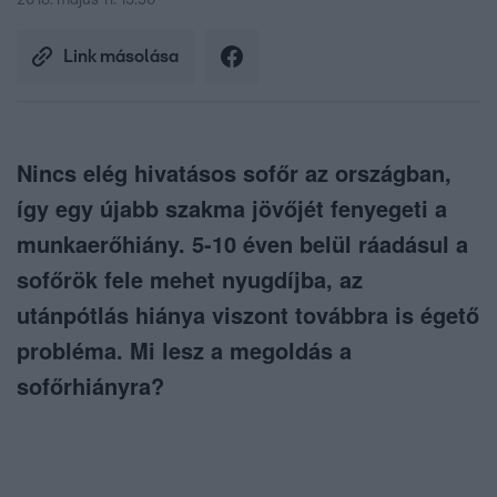
2018. május 11. 15:50
Link másolása
Nincs elég hivatásos sofőr az országban,
így egy újabb szakma jövőjét fenyegeti a
munkaerőhiány. 5-10 éven belül ráadásul a
sofőrök fele mehet nyugdíjba, az
utánpótlás hiánya viszont továbbra is égető
probléma. Mi lesz a megoldás a
sofőrhiányra?