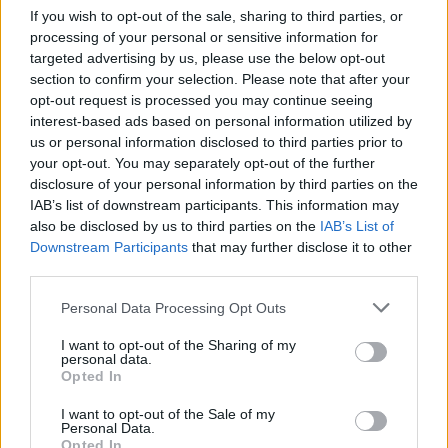
If you wish to opt-out of the sale, sharing to third parties, or
processing of your personal or sensitive information for
targeted advertising by us, please use the below opt-out
section to confirm your selection. Please note that after your
opt-out request is processed you may continue seeing
interest-based ads based on personal information utilized by
us or personal information disclosed to third parties prior to
your opt-out. You may separately opt-out of the further
disclosure of your personal information by third parties on the
IAB’s list of downstream participants. This information may
also be disclosed by us to third parties on the
IAB’s List of
Kövess minket, és értesülj a friss hírekről a
Downstream Participants
that may further disclose it to other
Facebookon is!
third parties.
Please note that this website/app uses one or more Google
Personal Data Processing Opt Outs
Követem
services and may gather and store information including but
not limited to your visit or usage behaviour. You may click to
I want to opt-out of the Sharing of my
personal data.
grant or deny consent to Google and its third-party tags to
Opted In
use your data for below specified purposes in below Google
consent section.
I want to opt-out of the Sale of my
Personal Data.
Opted In