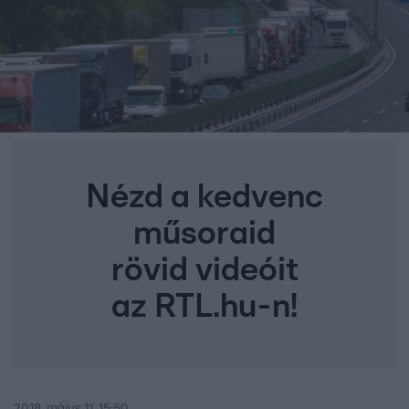
Nézd a kedvenc
műsoraid
rövid videóit
az RTL.hu-n!