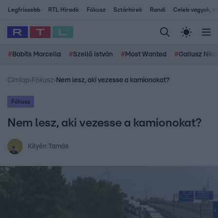
Legfrissebb
RTL Híradó
Fókusz
Sztárhírek
Randi
Celeb vagyok, me
#
Babits Marcella
#
Szellő István
#
Most Wanted
#
Gallusz Niko
Címlap
›
Fókusz
›
Nem lesz, aki vezesse a kamionokat?
Fókusz
Nem lesz, aki vezesse a kamionokat?
Kilyén Tamás