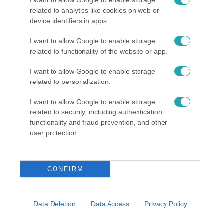
I want to allow Google to enable storage
related to analytics like cookies on web or
device identifiers in apps.
Híradó
I want to allow Google to enable storage
Felrobbant egy powerbank, pillanatok alatt porig
related to functionality of the website or app.
égett egy autó Debrecenben.
I want to allow Google to enable storage
related to personalization.
6:56
I want to allow Google to enable storage
related to security, including authentication
functionality and fraud prevention, and other
user protection.
CONFIRM
Fókusz
Data Deletion
Data Access
Privacy Policy
Majka hiába mondta le erdélyi koncertjét, a