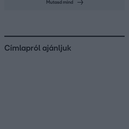
Mutasd mind
Címlapról ajánljuk