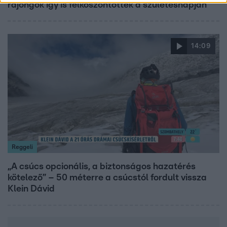
rajongók így is felköszöntötték a születésnapján
14:09
Reggeli
„A csúcs opcionális, a biztonságos hazatérés
kötelező” – 50 méterre a csúcstól fordult vissza
Klein Dávid