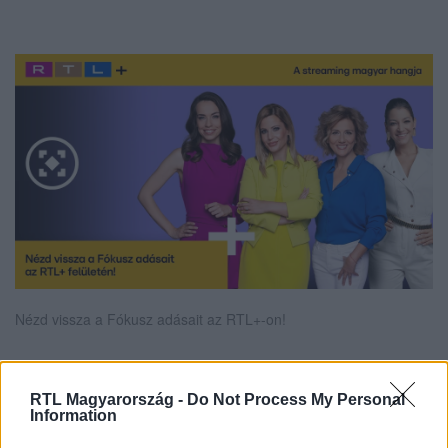
Nézd vissza a Fókusz adásait az RTL+-on!
RTL Magyarország -
Do Not Process My Personal
Itt állítsd be, hogy az RTL.hu az elsők között
Information
legyen a Google-találatokban!