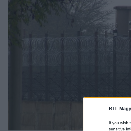
RTL Magy
If you wish 
sensitive in