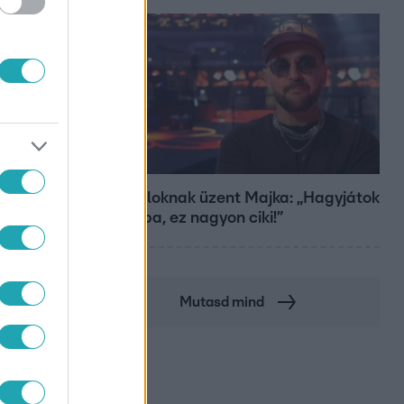
Bulvár
A fiataloknak üzent Majka: „Hagyjátok
ezt abba, ez nagyon ciki!”
Mutasd mind