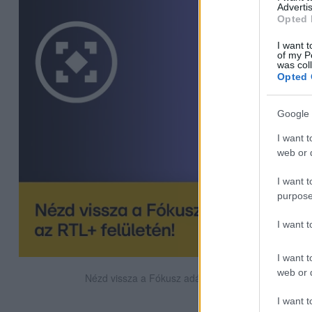
Advertis
Opted 
I want t
of my P
was col
Opted 
Google 
I want t
web or d
I want t
purpose
I want 
I want t
web or d
Nézd vissza a Fókusz adásait az RTL+-on!
I want t