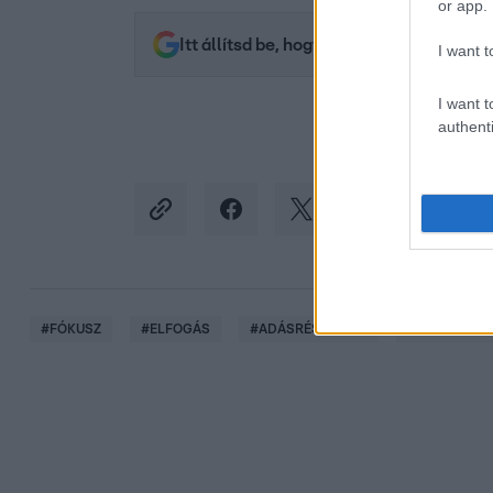
or app.
Itt állítsd be, hogy az RTL.hu az elsők 
I want t
I want t
authenti
#
FÓKUSZ
#
ELFOGÁS
#
ADÁSRÉSZLETEK
#
SZÖKEVÉN