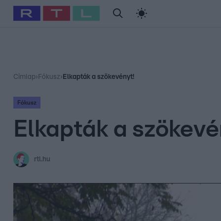
#
Babits Marcella
#
Szellő István
#
Most Wanted
#
Gallusz Ni
Címlap
›
Fókusz
›
Elkapták a szökevényt!
Fókusz
Elkapták a szökevé
rtl.hu