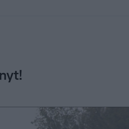
kolett
#
Időjárás
#
RTL műsor
#
Víz
#
Magyar Péter
#
Csillagjeg
nyt!