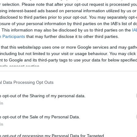
r selection. Please note that after your opt-out request is processed y
eing interest-based ads based on personal information utilized by us or
disclosed to third parties prior to your opt-out. You may separately opt-
Link másolása
losure of your personal information by third parties on the IAB’s list of
. This information may also be disclosed by us to third parties on the
IA
Participants
that may further disclose it to other third parties.
 that this website/app uses one or more Google services and may gath
ntetés-végrehajtási Intézetéből bravúrosan
including but not limited to your visit or usage behaviour. You may click 
. A 20 éves férfit két nap bújkálás után
 to Google and its third-party tags to use your data for below specifi
ogle consent section.
ták meg szerelmével együtt.
l Data Processing Opt Outs
o opt-out of the Sharing of my personal data.
In
o opt-out of the Sale of my Personal Data.
In
to opt-out of processing my Personal Data for Targeted