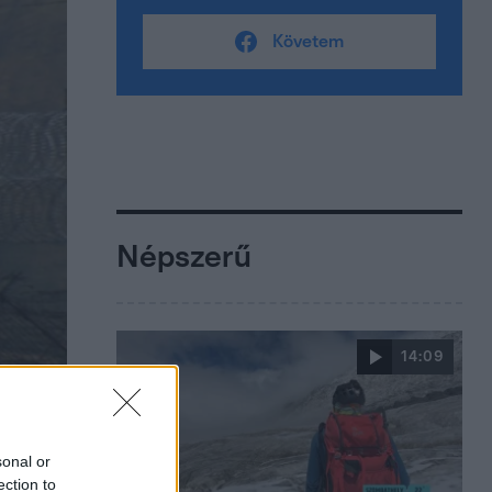
Követem
Népszerű
14:09
sonal or
ection to