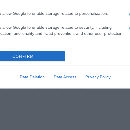
között legyen a Google-találatokban!
o allow Google to enable storage related to personalization.
o allow Google to enable storage related to security, including
cation functionality and fraud prevention, and other user protection.
CONFIRM
Data Deletion
Data Access
Privacy Policy
Y
#
BÖRTÖN
#
BÜNTETÉS
#
ÍTÉLET