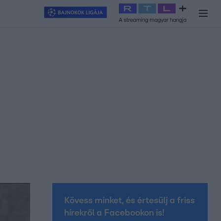
y
#
RTL+
#
Exek csatája 2026
#
Celeb vagyok, ments ki innen
#
H
Kövess minket, és értesülj a friss
hírekről a Facebookon is!