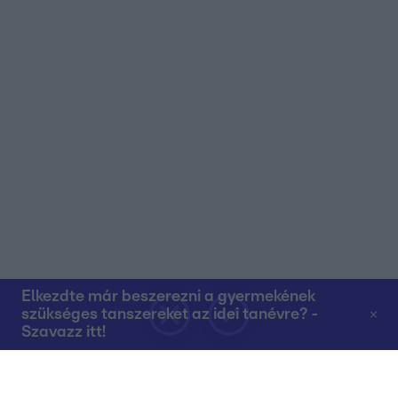
Elkezdte már beszerezni a gyermekének
szükséges tanszereket az idei tanévre? -
Szavazz itt!