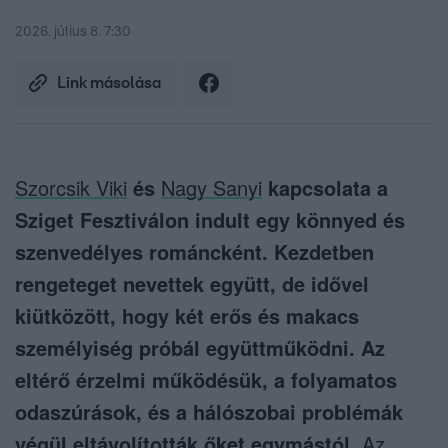
2026. július 8. 7:30
Link másolása
Szorcsik Viki
és
Nagy Sanyi
kapcsolata a
Sziget Fesztiválon indult egy könnyed és
szenvedélyes románcként. Kezdetben
rengeteget nevettek együtt, de idővel
kiütközött, hogy két erős és makacs
személyiség próbál együttműködni. Az
eltérő érzelmi működésük, a folyamatos
odaszúrások, és a hálószobai problémák
végül eltávolították őket egymástól.
Az