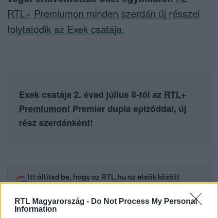
RTL+ Premiumon minden szerdán új résszel
folytatódik az Exek csatája.
Exek csatája 2. évad július 8-tól az
RTL+
Premiumon
! Premier dupla epizóddal, új
rész szerdánként!
Itt állítsd be, hogy az RTL.hu az elsők között
legyen a Google-találatokban!
RTL Magyarország -
Do Not Process My Personal
Information