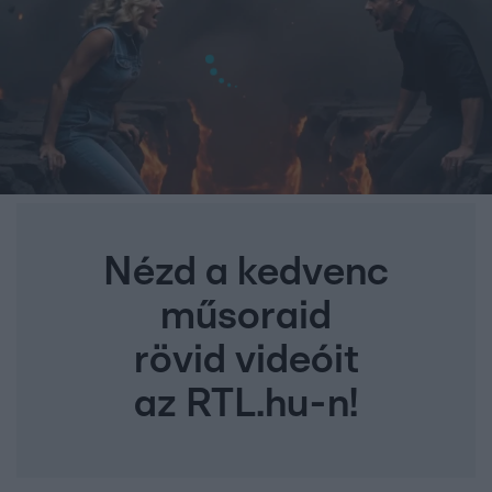
Nézd a kedvenc
műsoraid
rövid videóit
az RTL.hu-n!