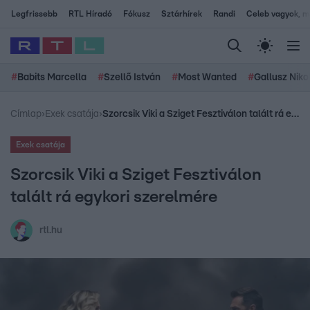
Legfrissebb
RTL Híradó
Fókusz
Sztárhírek
Randi
Celeb vagyok, me
#
Babits Marcella
#
Szellő István
#
Most Wanted
#
Gallusz Niko
Címlap
›
Exek csatája
›
Szorcsik Viki a Sziget Fesztiválon talált rá egykori szerelmére
Exek csatája
Szorcsik Viki a Sziget Fesztiválon
talált rá egykori szerelmére
rtl.hu