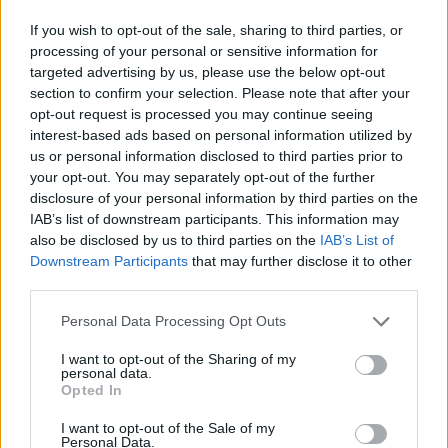
If you wish to opt-out of the sale, sharing to third parties, or
processing of your personal or sensitive information for
targeted advertising by us, please use the below opt-out
section to confirm your selection. Please note that after your
opt-out request is processed you may continue seeing
interest-based ads based on personal information utilized by
us or personal information disclosed to third parties prior to
your opt-out. You may separately opt-out of the further
Kövess minket, és értesülj a friss hírekről a
disclosure of your personal information by third parties on the
IAB’s list of downstream participants. This information may
Facebookon is!
also be disclosed by us to third parties on the
IAB’s List of
Downstream Participants
that may further disclose it to other
Követem
third parties.
Please note that this website/app uses one or more Google
Personal Data Processing Opt Outs
services and may gather and store information including but
not limited to your visit or usage behaviour. You may click to
I want to opt-out of the Sharing of my
personal data.
grant or deny consent to Google and its third-party tags to
Opted In
use your data for below specified purposes in below Google
#
EXEK CSATÁJA
#
RTL
#
ADÁSRÉSZLETEK
consent section.
I want to opt-out of the Sale of my
Personal Data.
#
SZORCSIK VIKI
#
RTL+
#
BULVÁR
#
NAGY SANYI