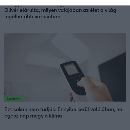
„Magyarként nekem nagyon fura volt” – Pusztai
Olivér elárulta, milyen valójában az élet a világ
legélhetőbb városában
Életmód
Ezt sokan nem tudják: Ennyibe kerül valójában, ha
egész nap megy a klíma