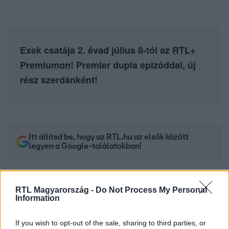
Exek csatája 2. évad július 8-tól az
RTL+
Premiumon
! Premier dupla epizóddal, új
rész szerdánként!
Itt állítsd be, hogy az RTL.hu az elsők között
legyen a Google-találatokban!
RTL Magyarország -
Do Not Process My Personal
Information
If you wish to opt-out of the sale, sharing to third parties, or