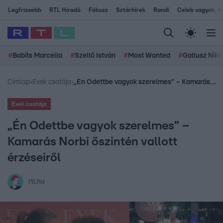
Legfrissebb
RTL Híradó
Fókusz
Sztárhírek
Randi
Celeb vagyok, me
#
Babits Marcella
#
Szellő István
#
Most Wanted
#
Gallusz Niko
Címlap
›
Exek csatája
›
„Én Odettbe vagyok szerelmes” – Kamarás Norbi őszintén vallott érzéseiről
Exek csatája
„Én Odettbe vagyok szerelmes” –
Kamarás Norbi őszintén vallott
érzéseiről
rtl.hu