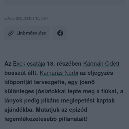
2025. augusztus 19. 9:47
Link másolása
Az
Exek csatája
18. részében
Kármán Odett
bosszút állt,
Kamarás Norbi
az eljegyzés
időpontját tervezgette, egy jósnő
különleges jóslatokkal lepte meg a fiúkat, a
lányok pedig pikáns meglepetést kaptak
ajándékba. Mutatjuk az epizód
legemlékezetesebb pillanatait!