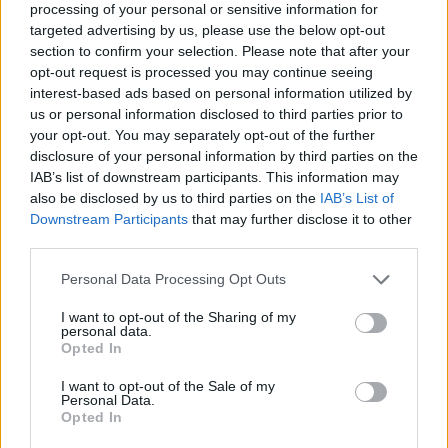
processing of your personal or sensitive information for
targeted advertising by us, please use the below opt-out
section to confirm your selection. Please note that after your
opt-out request is processed you may continue seeing
interest-based ads based on personal information utilized by
Kövess minket, és értesülj a friss hírekről a
us or personal information disclosed to third parties prior to
Facebookon is!
your opt-out. You may separately opt-out of the further
disclosure of your personal information by third parties on the
IAB’s list of downstream participants. This information may
Követem
also be disclosed by us to third parties on the
IAB’s List of
Downstream Participants
that may further disclose it to other
third parties.
Please note that this website/app uses one or more Google
Personal Data Processing Opt Outs
services and may gather and store information including but
#
EXEK CSATÁJA
#
KAMARÁS NORBI
#
ÖSSZEFOGLALÓ
not limited to your visit or usage behaviour. You may click to
I want to opt-out of the Sharing of my
personal data.
grant or deny consent to Google and its third-party tags to
Opted In
#
KIRÁLY PETI
#
KÁRMÁN ODETT
#
KOVÁCS DÓRI
use your data for below specified purposes in below Google
consent section.
#
FENYVESI BARNA
#
HALASTYÁK FANNI
I want to opt-out of the Sale of my
Personal Data.
Opted In
#
BALÁZS MERCÉDESZ
#
SZLÉPKA ARMAND
#
REALITY