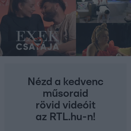
Nézd a kedvenc
műsoraid
rövid videóit
az RTL.hu-n!