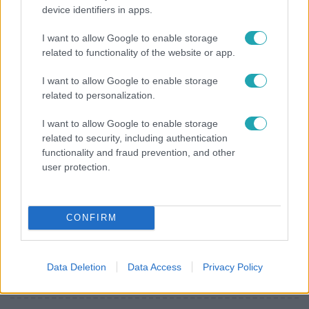
device identifiers in apps.
Bulvár
I want to allow Google to enable storage
Veréb Tamás és felesége nagy bejelentést tettek
related to functionality of the website or app.
I want to allow Google to enable storage
related to personalization.
I want to allow Google to enable storage
related to security, including authentication
functionality and fraud prevention, and other
user protection.
CONFIRM
Bulvár
Pluszpénzes légkondi, elfogyott jég, zöld rántotta:
Data Deletion
Data Access
Privacy Policy
Járai Máté kiakadt Siófokon