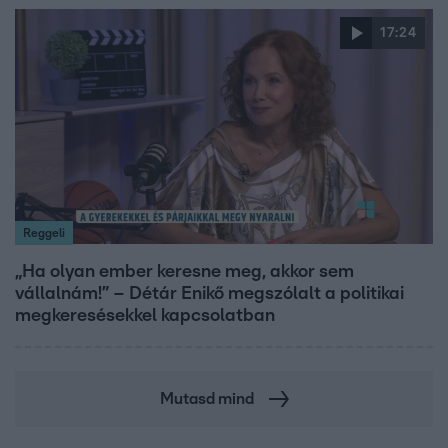
17:24
Reggeli
„Ha olyan ember keresne meg, akkor sem
vállalnám!” – Détár Enikő megszólalt a politikai
megkeresésekkel kapcsolatban
Mutasd mind