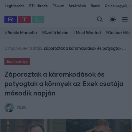
Legfrissebb
RTL Híradó
Fókusz
Sztárhírek
Randi
Celeb vagyok, me
#
Babits Marcella
#
Szellő István
#
Most Wanted
#
Gallusz Niko
Címlap
›
Exek csatája
›
Záporoztak a káromkodások és potyogtak a könnyek az Exek csatája második napján
Exek csatája
Záporoztak a káromkodások és
potyogtak a könnyek az Exek csatája
második napján
rtl.hu