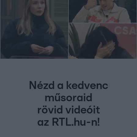
Nézd a kedvenc
műsoraid
rövid videóit
az RTL.hu-n!