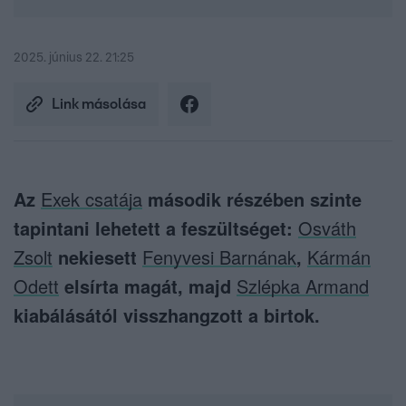
2025. június 22. 21:25
Link másolása
Az
Exek csatája
második részében szinte
tapintani lehetett a feszültséget:
Osváth
Zsolt
nekiesett
Fenyvesi Barnának
,
Kármán
Odett
elsírta magát, majd
Szlépka Armand
kiabálásától visszhangzott a birtok.