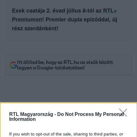
Exek csatája 2. évad július 8-tól az
RTL+
Premiumon
! Premier dupla epizóddal, új
rész szerdánként!
Itt állítsd be, hogy az RTL.hu az elsők között
legyen a Google-találatokban!
RTL Magyarország -
Do Not Process My Personal
Information
If you wish to opt-out of the sale, sharing to third parties, or