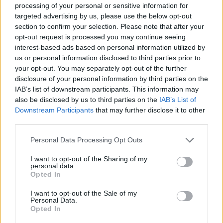
processing of your personal or sensitive information for
targeted advertising by us, please use the below opt-out
Kövess minket, és értesülj a friss hírekről a
section to confirm your selection. Please note that after your
Facebookon is!
opt-out request is processed you may continue seeing
interest-based ads based on personal information utilized by
Követem
us or personal information disclosed to third parties prior to
your opt-out. You may separately opt-out of the further
disclosure of your personal information by third parties on the
IAB’s list of downstream participants. This information may
also be disclosed by us to third parties on the
IAB’s List of
Downstream Participants
that may further disclose it to other
third parties.
#
EXEK CSATÁJA
#
KIRÁLY PÉTER
#
KOVÁCS DÓRI
Please note that this website/app uses one or more Google
Personal Data Processing Opt Outs
#
KAMARÁS NORBI
#
KÁRMÁN ODETT
#
JÁKLI MÓNIKA
services and may gather and store information including but
not limited to your visit or usage behaviour. You may click to
I want to opt-out of the Sharing of my
#
BORÁROS GÁBOR
#
OSVÁTH ZSOLT
#
ZSENYEI PATRIK
personal data.
grant or deny consent to Google and its third-party tags to
Opted In
#
BALÁZS MERCÉDESZ
#
SZLÉPKA ARMAND
use your data for below specified purposes in below Google
consent section.
#
HALASTYÁK FANNI
#
FENYVESI BARNA
I want to opt-out of the Sale of my
Personal Data.
Opted In
#
ZSÍROS LINDA
#
NOÉ VIKTOR
#
KARNICS KRISZTI