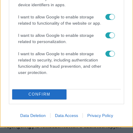
device identifiers in apps.
Bulvár
I want to allow Google to enable storage
"Nem beszélek már vele évek óta" - Édesapja
related to functionality of the website or app.
kitagadta Nagy Zsoltot
I want to allow Google to enable storage
related to personalization.
6:56
I want to allow Google to enable storage
related to security, including authentication
functionality and fraud prevention, and other
user protection.
CONFIRM
Fókusz
Data Deletion
Data Access
Privacy Policy
Majka hiába mondta le erdélyi koncertjét, a
rajongók így is felköszöntötték a születésnapján