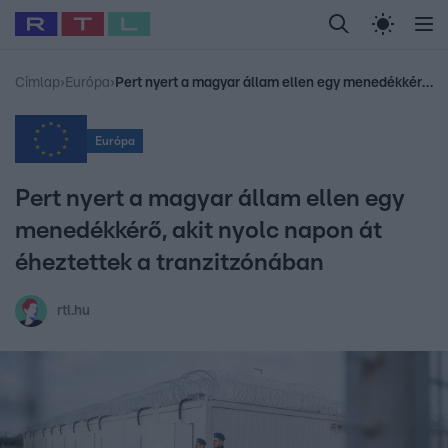
Legfrissebb
RTL Híradó
Fókusz
Sztárhírek
Randi
Celeb vagyok, me
#
Babits Marcella
#
Szellő István
#
Most Wanted
#
Gallusz Niko
Címlap
›
Európa
›
Pert nyert a magyar állam ellen egy menedékkérő, akit nyolc napon át éheztettek a tranzitzónában
Európa
Pert nyert a magyar állam ellen egy
menedékkérő, akit nyolc napon át
éheztettek a tranzitzónában
rtl.hu