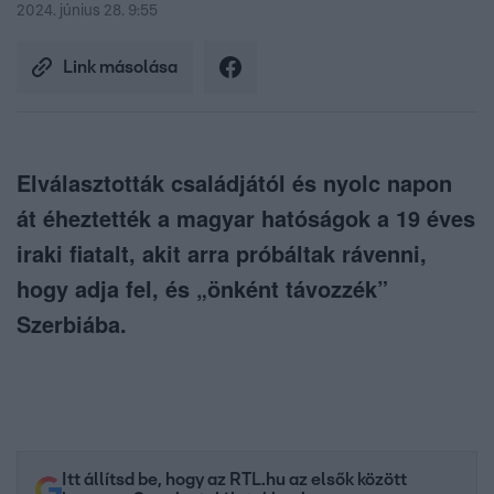
2024. június 28. 9:55
Link másolása
Elválasztották családjától és nyolc napon
át éheztették a magyar hatóságok a 19 éves
iraki fiatalt, akit arra próbáltak rávenni,
hogy adja fel, és „önként távozzék”
Szerbiába.
Itt állítsd be, hogy az RTL.hu az elsők között