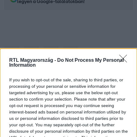
legyen a Google-találatokban!
RTL Magyarország -
Do Not Process My Personal
Information
If you wish to opt-out of the sale, sharing to third parties, or
Kövess minket, és értesülj a friss hírekről a
processing of your personal or sensitive information for
Facebookon is!
targeted advertising by us, please use the below opt-out
section to confirm your selection. Please note that after your
opt-out request is processed you may continue seeing
Követem
interest-based ads based on personal information utilized by
us or personal information disclosed to third parties prior to
your opt-out. You may separately opt-out of the further
disclosure of your personal information by third parties on the