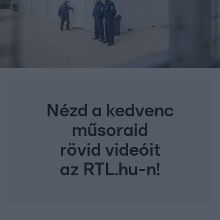
Nézd a kedvenc
műsoraid
rövid videóit
az RTL.hu-n!