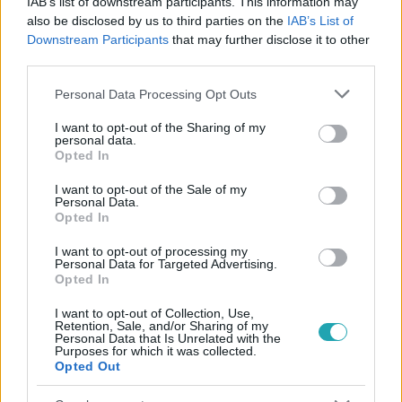
IAB’s list of downstream participants. This information may
also be disclosed by us to third parties on the
IAB’s List of
#
EURÓPA
#
TRANZITZÓNA
#
TOMPA
#
MIGRÁNS
Downstream Participants
that may further disclose it to other
third parties.
#
BEVÁNDORLÓ
#
MENEDÉKKÉRŐ
#
PER
Please note that this website/app uses one or more Google
#
MAGYAR ÁLLAM
#
STRASBOURGI BÍRÓSÁG
Personal Data Processing Opt Outs
services and may gather and store information including but
not limited to your visit or usage behaviour. You may click to
I want to opt-out of the Sharing of my
personal data.
grant or deny consent to Google and its third-party tags to
Opted In
use your data for below specified purposes in below Google
consent section.
I want to opt-out of the Sale of my
Personal Data.
Opted In
Népszerű
I want to opt-out of processing my
Personal Data for Targeted Advertising.
Opted In
I want to opt-out of Collection, Use,
Retention, Sale, and/or Sharing of my
Personal Data that Is Unrelated with the
Purposes for which it was collected.
Opted Out