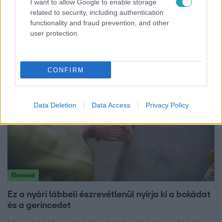
I want to allow Google to enable storage
Belföld
related to security, including authentication
functionality and fraud prevention, and other
Kicsoda Baka András, a TISZA köztársaságielnök-
user protection.
jelöltje?
CONFIRM
Data Deletion
Data Access
Privacy Policy
Életmód
Ez a nyári lábbeli észrevétlenül nyírja ki a bokádat
és a gerincedet