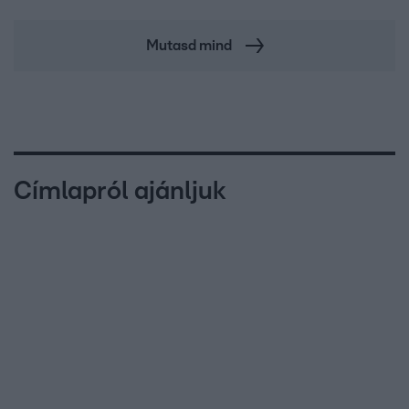
Mutasd mind
Címlapról ajánljuk