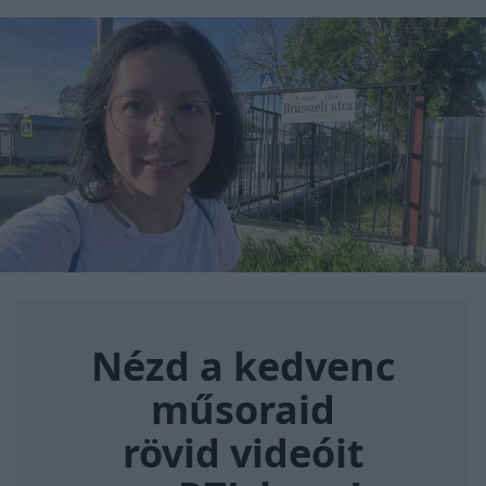
Nézd a kedvenc műsoraid rövi
Nézd a kedvenc
műsoraid
rövid videóit