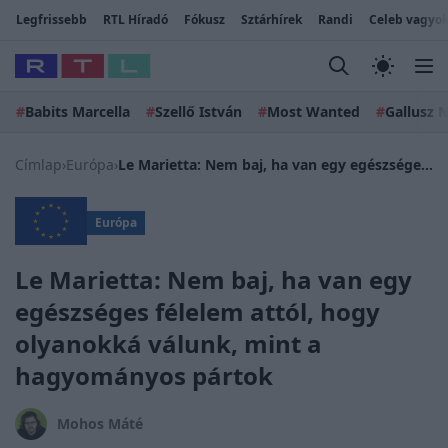
Legfrissebb
RTL Híradó
Fókusz
Sztárhírek
Randi
Celeb vagyok
#
Babits Marcella
#
Szellő István
#
Most Wanted
#
Gallusz N
Címlap
›
Európa
›
Le Marietta: Nem baj, ha van egy egészséges félelem attól, hogy olyanokká válunk, mint a hagyományos pártok
Európa
Le Marietta: Nem baj, ha van egy
egészséges félelem attól, hogy
olyanokká válunk, mint a
hagyományos pártok
Mohos Máté