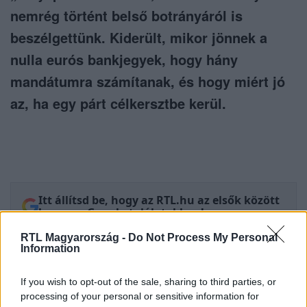
nemrég történt belső botrányáról is
beszélgettünk. Kiderült, mikor jönnek a
nulla eurós bankjegyek, hogy hány
mandátumra számítanak, és hogy miért jó
az, ha egy párt célkersztbe kerül.
Itt állítsd be, hogy az RTL.hu az elsők között
legyen a Google-találatokban!
RTL Magyarország -
Do Not Process My Personal
Information
If you wish to opt-out of the sale, sharing to third parties, or
processing of your personal or sensitive information for