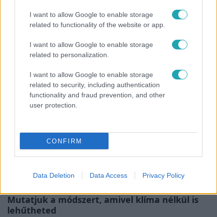
Nagyvilág
I want to allow Google to enable storage
Nem Bécs lett az első: ezekben a városokban
related to functionality of the website or app.
a legjobb élni 2026-ban
I want to allow Google to enable storage
related to personalization.
I want to allow Google to enable storage
related to security, including authentication
functionality and fraud prevention, and other
user protection.
CONFIRM
Életmód
Data Deletion
Data Access
Privacy Policy
Elviselhetetlen a forróság a hálóban?
Mutatjuk a módszert, amivel klíma nélkül is
lehűtheted