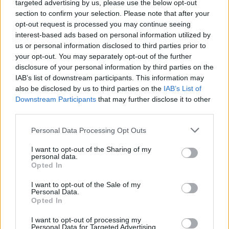
targeted advertising by us, please use the below opt-out
section to confirm your selection. Please note that after your
opt-out request is processed you may continue seeing
interest-based ads based on personal information utilized by
us or personal information disclosed to third parties prior to
your opt-out. You may separately opt-out of the further
Kövess minket, és értesülj a friss
disclosure of your personal information by third parties on the
hírekről a Facebookon is!
IAB’s list of downstream participants. This information may
also be disclosed by us to third parties on the
IAB’s List of
Downstream Participants
that may further disclose it to other
Követem
third parties.
Please note that this website/app uses one or more Google
Personal Data Processing Opt Outs
services and may gather and store information including but
not limited to your visit or usage behaviour. You may click to
I want to opt-out of the Sharing of my
personal data.
grant or deny consent to Google and its third-party tags to
Opted In
use your data for below specified purposes in below Google
#
EURÓPA
#
LE MARIETTA
#
MKKP
consent section.
I want to opt-out of the Sale of my
#
EP-VÁLASZTÁS
#
EURÓPAI PARLAMENT
#
JELÖLT
Personal Data.
Opted In
#
KOVÁCS GERGELY
#
KORRUPCIÓ
#
DEUTSCH TAMÁS
I want to opt-out of processing my
#
VÁLASZTÁS
#
MA
Personal Data for Targeted Advertising.