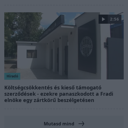
2:56
Híradó
Költségcsökkentés és kieső támogató
szerződések - ezekre panaszkodott a Fradi
elnöke egy zártkörű beszélgetésen
Mutasd mind