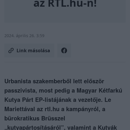
az RTL.hu-n!
2024. április 26. 3:59
Link másolása
Urbanista szakemberből lett először
passzivista, most pedig a Magyar Kétfarkú
Kutya Párt EP-listájának a vezetője. Le
Mariettával az rtl.hu a kampányról, a
bürokratikus Brüsszel
„kutyapártosításáról”, valamint a Kutyák