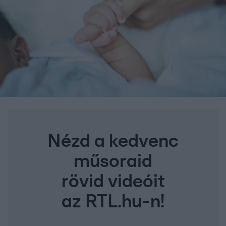
Nézd a kedvenc
műsoraid
rövid videóit
az RTL.hu-n!