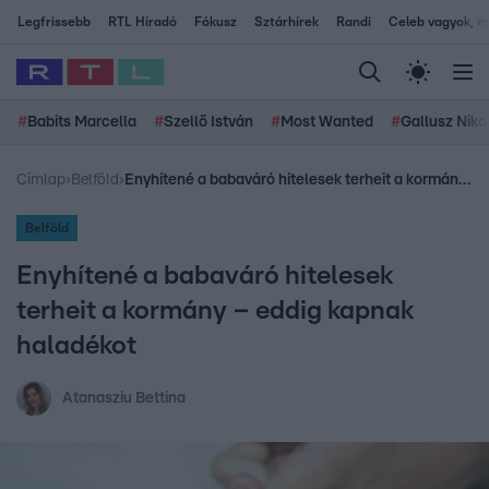
Legfrissebb
RTL Híradó
Fókusz
Sztárhírek
Randi
Celeb vagyok, me
#
Babits Marcella
#
Szellő István
#
Most Wanted
#
Gallusz Niko
Címlap
›
Belföld
›
Enyhítené a babaváró hitelesek terheit a kormány – eddig kapnak haladékot
Belföld
Enyhítené a babaváró hitelesek
terheit a kormány – eddig kapnak
haladékot
Atanasziu Bettina