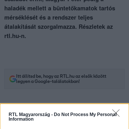
haladék mellett a büntetőkamatok tartós
mérséklését és a rendszer teljes
átalakítását szorgalmazza. Részletek az
rtl.hu-n.
Itt állítsd be, hogy az RTL.hu az elsők között
legyen a Google-találatokban!
RTL Magyarország -
Do Not Process My Personal
Information