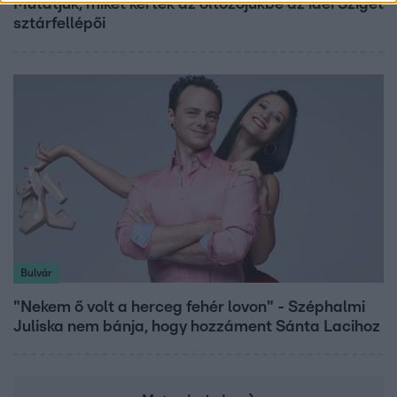
Mutatjuk, miket kértek az öltözőjükbe az idei Sziget
sztárfellépői
Bulvár
"Nekem ő volt a herceg fehér lovon" - Széphalmi
Juliska nem bánja, hogy hozzáment Sánta Lacihoz