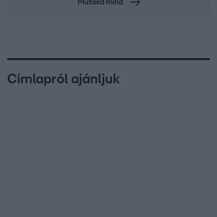
Mutasd mind
Címlapról ajánljuk