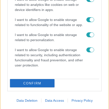
related to analytics like cookies on web or
device identifiers in apps.
Reggeli
I want to allow Google to enable storage
„A csúcs opcionális, a biztonságos hazatérés
related to functionality of the website or app.
kötelező” – 50 méterre a csúcstól fordult vissza
Klein Dávid
I want to allow Google to enable storage
related to personalization.
I want to allow Google to enable storage
4:55
related to security, including authentication
functionality and fraud prevention, and other
user protection.
CONFIRM
Data Deletion
Data Access
Privacy Policy
Fókusz