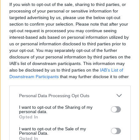
If you wish to opt-out of the sale, sharing to third parties, or
processing of your personal or sensitive information for
targeted advertising by us, please use the below opt-out
section to confirm your selection. Please note that after your
Kövess minket, és értesülj a friss hírekről a
opt-out request is processed you may continue seeing
interest-based ads based on personal information utilized by
Facebookon is!
us or personal information disclosed to third parties prior to
your opt-out. You may separately opt-out of the further
Követem
disclosure of your personal information by third parties on the
IAB’s list of downstream participants. This information may
also be disclosed by us to third parties on the
IAB’s List of
Downstream Participants
that may further disclose it to other
third parties.
Please note that this website/app uses one or more Google
Personal Data Processing Opt Outs
#
BELFÖLD
#
MAGYAR HÍREK
#
KÖZÉLET
services and may gather and store information including but
not limited to your visit or usage behaviour. You may click to
I want to opt-out of the Sharing of my
#
POLITIKA
#
BABAVÁRÓ HITEL 2026
#
BABAVÁRÓ HITEL
personal data.
grant or deny consent to Google and its third-party tags to
Opted In
#
MAGYAR PÉTER
#
HITELSZERZŐDÉS
use your data for below specified purposes in below Google
consent section.
I want to opt-out of the Sale of my
#
CSALÁDTÁMOGATÁS
#
MORATÓRIUM
Personal Data.
Opted In
#
PÉNZÜGYI STABILITÁS
#
TISZA PÁRT
#
KORMÁNY