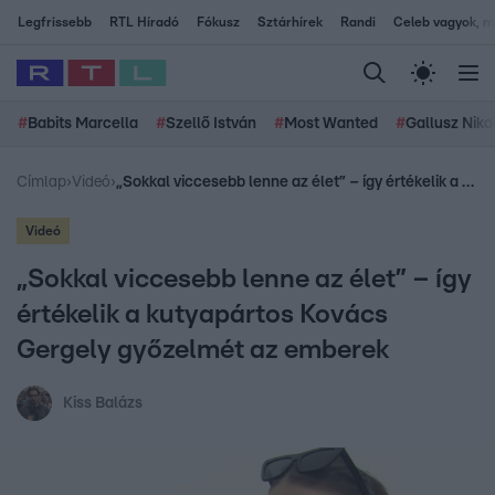
Legfrissebb
RTL Híradó
Fókusz
Sztárhírek
Randi
Celeb vagyok, me
#
Babits Marcella
#
Szellő István
#
Most Wanted
#
Gallusz Niko
Címlap
›
Videó
›
„Sokkal viccesebb lenne az élet” – így értékelik a kutyapártos Kovács Gergely győzelmét az emberek
Videó
„Sokkal viccesebb lenne az élet” – így
értékelik a kutyapártos Kovács
Gergely győzelmét az emberek
Kiss Balázs