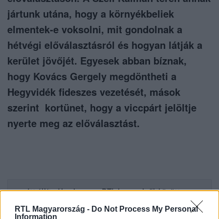
jártunk utána, hogy a környékbeliek
elmentek-e voksolni, mit gondolnak a
hétvégi előválasztásról és hogyan látják a
kerület jövőjét. Egyesek abban bíznak,
hogy Kovács Gergely megdöntheti a
Hegyvidék fideszes vezetését, mások
szerint kortünet, hogy a viccpárt jelöltje
nyerte meg az előválasztást.
Itt állítsd be, hogy az RTL.hu az elsők között
legyen a Google-találatokban!
RTL Magyarország -
Do Not Process My Personal
Information