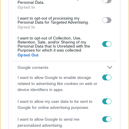
Personal Data.
Opted In
#
VÉLEMÉNY
#
KÉTFARKÚ KUTYAPÁRT
#
HEGYVIDÉK
#
SZÉLL KÁLMÁN TÉR
#
ELŐVÁLASZTÁS
#
BELFÖLD
I want to opt-out of processing my
Personal Data for Targeted Advertising.
Opted In
#
ELLENZÉK
I want to opt-out of Collection, Use,
Retention, Sale, and/or Sharing of my
Personal Data that Is Unrelated with the
Purposes for which it was collected.
Opted Out
Google consents
Népszerű
I want to allow Google to enable storage
related to advertising like cookies on web or
device identifiers in apps.
I want to allow my user data to be sent to
3:14
Google for online advertising purposes.
I want to allow Google to send me
personalized advertising.