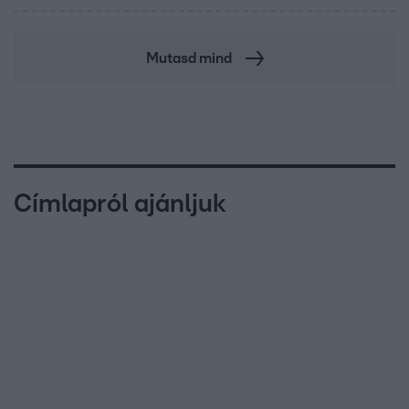
Mutasd mind
Címlapról ajánljuk