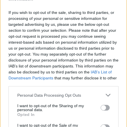
If you wish to opt-out of the sale, sharing to third parties, or
processing of your personal or sensitive information for
targeted advertising by us, please use the below opt-out
section to confirm your selection. Please note that after your
opt-out request is processed you may continue seeing
interest-based ads based on personal information utilized by
us or personal information disclosed to third parties prior to
your opt-out. You may separately opt-out of the further
disclosure of your personal information by third parties on the
Kövess minket, és értesülj a friss hírekről a
IAB’s list of downstream participants. This information may
Facebookon is!
also be disclosed by us to third parties on the
IAB’s List of
Downstream Participants
that may further disclose it to other
third parties.
Követem
Please note that this website/app uses one or more Google
Personal Data Processing Opt Outs
services and may gather and store information including but
not limited to your visit or usage behaviour. You may click to
I want to opt-out of the Sharing of my
personal data.
grant or deny consent to Google and its third-party tags to
Opted In
use your data for below specified purposes in below Google
consent section.
#
VIDEÓ
#
POLITIKA
#
KOVÁCS GERGELY
I want to opt-out of the Sale of my