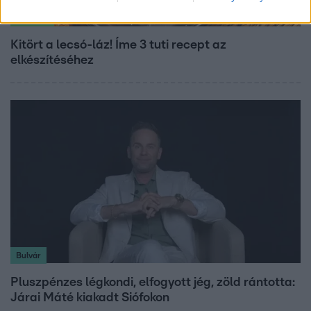
Életmód
Kitört a lecsó-láz! Íme 3 tuti recept az
elkészítéséhez
Bulvár
Pluszpénzes légkondi, elfogyott jég, zöld rántotta:
Járai Máté kiakadt Siófokon