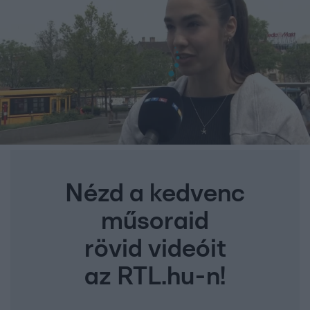
Nézd a kedvenc
műsoraid
rövid videóit
az RTL.hu-n!