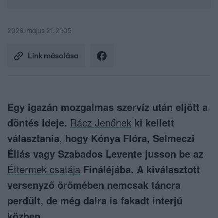
2026. május 21. 21:05
Link másolása
Egy igazán mozgalmas szervíz után eljött a
döntés ideje.
Rácz Jenőnek
ki kellett
választania, hogy Kónya Flóra, Selmeczi
Éliás vagy Szabados Levente jusson be az
Éttermek csatája
Fináléjába. A kiválasztott
versenyző örömében nemcsak táncra
perdült, de még dalra is fakadt interjú
közben.