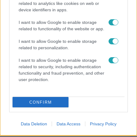
related to analytics like cookies on web or
device identifiers in apps.
Reggeli
I want to allow Google to enable storage
related to functionality of the website or app.
Miért éppen Baka Andrást jelölte a Tisza? Ez
állhat a döntés mögött
I want to allow Google to enable storage
related to personalization.
I want to allow Google to enable storage
related to security, including authentication
functionality and fraud prevention, and other
user protection.
CONFIRM
UEFA
Data Deletion
Data Access
Privacy Policy
Órákon belül eldőlhet a vb-döntő hősének sorsa: