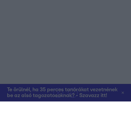
Te örülnél, ha 35 perces tanórákat vezetnének
be az alsó tagozatosoknak? - Szavazz itt!