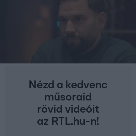
Nézd a kedvenc
műsoraid
rövid videóit
az RTL.hu-n!