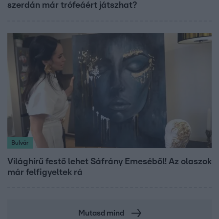
szerdán már trófeáért játszhat?
Bulvár
Világhírű festő lehet Sáfrány Emeséből! Az olaszok
már felfigyeltek rá
Mutasd mind