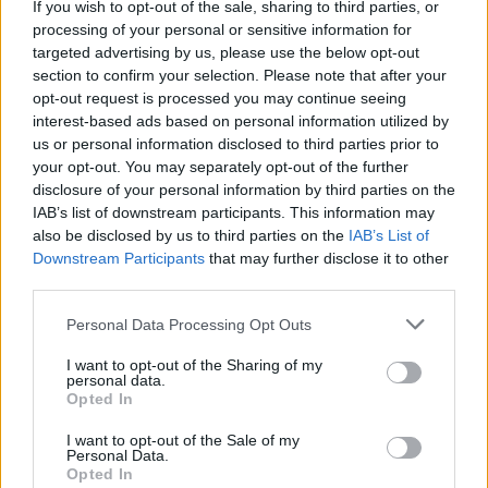
If you wish to opt-out of the sale, sharing to third parties, or
processing of your personal or sensitive information for
targeted advertising by us, please use the below opt-out
section to confirm your selection. Please note that after your
opt-out request is processed you may continue seeing
Kövess minket, és értesülj a friss hírekről a
interest-based ads based on personal information utilized by
Facebookon is!
us or personal information disclosed to third parties prior to
your opt-out. You may separately opt-out of the further
disclosure of your personal information by third parties on the
Követem
IAB’s list of downstream participants. This information may
also be disclosed by us to third parties on the
IAB’s List of
Downstream Participants
that may further disclose it to other
third parties.
Please note that this website/app uses one or more Google
Personal Data Processing Opt Outs
services and may gather and store information including but
#
ÉTTERMEK CSATÁJA
#
RTL
#
ADÁSRÉSZLETEK
not limited to your visit or usage behaviour. You may click to
I want to opt-out of the Sharing of my
personal data.
#
RÁCZ JENŐ
#
BULVÁR
#
KÓNYA FLÓRA
grant or deny consent to Google and its third-party tags to
Opted In
use your data for below specified purposes in below Google
#
SELMECZI ÉLIÁS
#
SZABADOS LEVENTE
consent section.
I want to opt-out of the Sale of my
Personal Data.
#
GASZTRONÓMIA
#
FINÁLÉ
#
TOVÁBBJUTÓ
Opted In