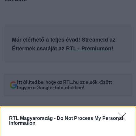
Már elérhető a teljes évad! Streameld az
Éttermek csatáját az
RTL+ Premiumon
!
Itt állítsd be, hogy az RTL.hu az elsők között
legyen a Google-találatokban!
RTL Magyarország -
Do Not Process My Personal
Information