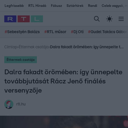
Legfrissebb
RTL Híradó
Fókusz
Sztárhírek
Randi
Celeb vagyok, me
#
Sebestyén Balázs
#
RTL műsor
#
Dj Oti
#
Gudel Takács Gábor
Címlap
›
Éttermek csatája
›
Dalra fakadt örömében: így ünnepelte továbbjutását Rácz Jenő finálés versenyzője
Éttermek csatája
Dalra fakadt örömében: így ünnepelte
továbbjutását Rácz Jenő finálés
versenyzője
rtl.hu