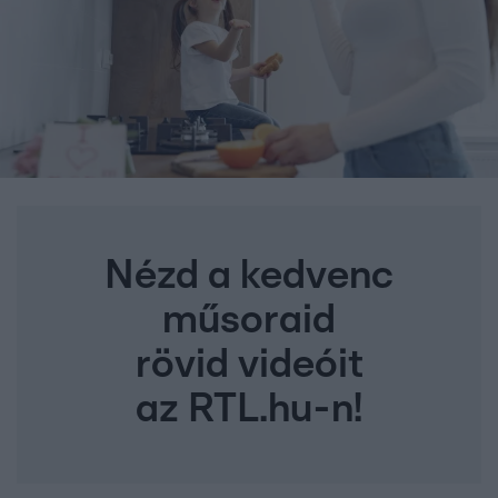
Nézd a kedvenc
műsoraid
rövid videóit
az RTL.hu-n!