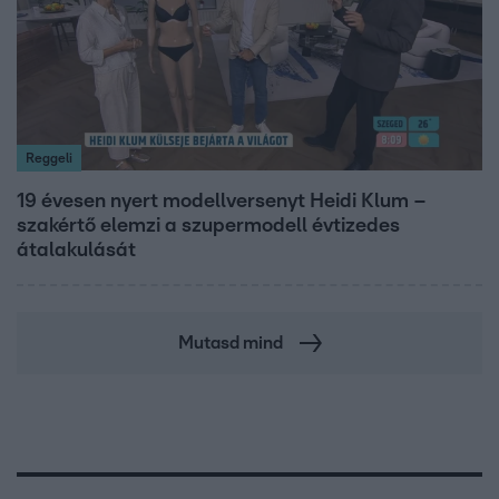
Reggeli
19 évesen nyert modellversenyt Heidi Klum –
szakértő elemzi a szupermodell évtizedes
átalakulását
Mutasd mind