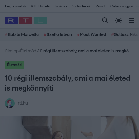
Legfrissebb
RTL Híradó
Fókusz
Sztárhírek
Randi
Celeb vagyok, me
#
Babits Marcella
#
Szellő István
#
Most Wanted
#
Gallusz Niko
Címlap
›
Életmód
›
10 régi illemszabály, ami a mai életed is megkönnyíti
Életmód
10 régi illemszabály, ami a mai életed
is megkönnyíti
rtl.hu