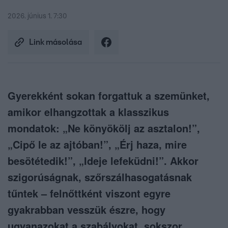
2026. június 1. 7:30
Link másolása
Gyerekként sokan forgattuk a szemünket,
amikor elhangzottak a klasszikus
mondatok: „Ne könyökölj az asztalon!”,
„Cipő le az ajtóban!”, „Érj haza, mire
besötétedik!”, „Ideje lefeküdni!”. Akkor
szigorúságnak, szőrszálhasogatásnak
tűntek – felnőttként viszont egyre
gyakrabban vesszük észre, hogy
ugyanazokat a szabályokat, sokszor