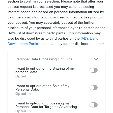
section to confirm your selection. Please note that after your
opt-out request is processed you may continue seeing
Kövess minket, és értesülj a friss hírekről a
interest-based ads based on personal information utilized by
Facebookon is!
us or personal information disclosed to third parties prior to
your opt-out. You may separately opt-out of the further
disclosure of your personal information by third parties on the
Követem
IAB’s list of downstream participants. This information may
also be disclosed by us to third parties on the
IAB’s List of
Downstream Participants
that may further disclose it to other
third parties.
Please note that this website/app uses one or more Google
Personal Data Processing Opt Outs
#
ÉLETMÓD
#
LAKBERENDEZÉS
#
OTTHON TIPPEK
services and may gather and store information including but
not limited to your visit or usage behaviour. You may click to
I want to opt-out of the Sharing of my
#
HÁZTARTÁS
#
OTTHON
#
HÁZIMUNKA
#
CSALÁD
personal data.
grant or deny consent to Google and its third-party tags to
Opted In
use your data for below specified purposes in below Google
#
SZABÁLY
consent section.
I want to opt-out of the Sale of my
Personal Data.
Opted In
I want to opt-out of processing my
Personal Data for Targeted Advertising.
Opted In