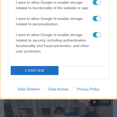
I want to allow Google to enable storage
related to functionality of the website or app.
13:37
I want to allow Google to enable storage
related to personalization.
I want to allow Google to enable storage
related to security, including authentication
functionality and fraud prevention, and other
user protection.
Reggeli
CONFIRM
Öt gyereket neveltek fel közösen – szinte sosem
mutatja meg férjét Ungár Anikó
Data Deletion
Data Access
Privacy Policy
7:02