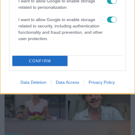
I want to allow Google to enable storage
related to personalization.
I want to allow Google to enable storage
related to security, including authentication
functionality and fraud prevention, and other
Híradó
user protection.
Az RTL Híradó riportja után renndőrök és
állatmentők hozták ki a magára hagyott kutyát
CONFIRM
6:35
Data Deletion
Data Access
Privacy Policy