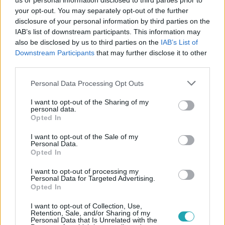
us or personal information disclosed to third parties prior to
your opt-out. You may separately opt-out of the further
disclosure of your personal information by third parties on the
IAB’s list of downstream participants. This information may
also be disclosed by us to third parties on the
IAB’s List of
Downstream Participants
that may further disclose it to other
third parties.
#
ÉLETMÓD
#
ÉLETMÓD TIPPEK
Please note that this website/app uses one or more Google
Personal Data Processing Opt Outs
#
EGÉSZSÉGES ÉLETVITEL
#
ÉLETSTÍLUS
services and may gather and store information including but
#
MINDENNAPOK
#
ADHD
not limited to your visit or usage behaviour. You may click to
I want to opt-out of the Sharing of my
personal data.
grant or deny consent to Google and its third-party tags to
Opted In
use your data for below specified purposes in below Google
consent section.
I want to opt-out of the Sale of my
Personal Data.
Opted In
I want to opt-out of processing my
Personal Data for Targeted Advertising.
Opted In
Népszerű
I want to opt-out of Collection, Use,
Retention, Sale, and/or Sharing of my
Personal Data that Is Unrelated with the