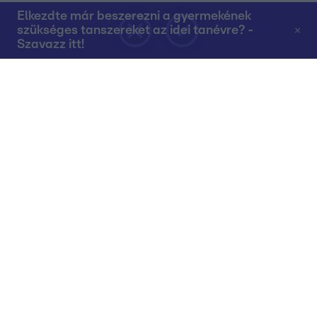
Elkezdte már beszerezni a gyermekének
szükséges tanszereket az idei tanévre? -
Szavazz itt!
Rólunk
Teljes adások az RTL+-on
Műsorújság
Összes műsor