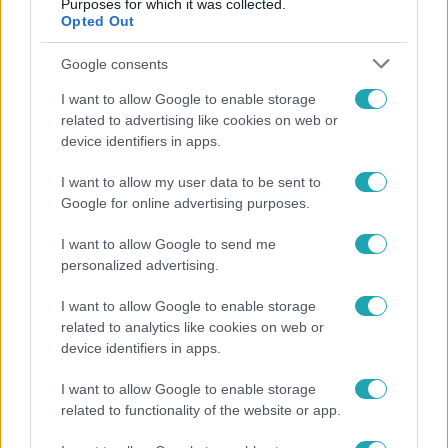
Purposes for which it was collected.
Opted Out
Google consents
I want to allow Google to enable storage
related to advertising like cookies on web or
device identifiers in apps.
I want to allow my user data to be sent to
Google for online advertising purposes.
Bulvár
I want to allow Google to send me
„Téged. Engem. Minket.” – Emilio és Tina szerelmes
personalized advertising.
vallomása sokakat megérinthet
I want to allow Google to enable storage
related to analytics like cookies on web or
device identifiers in apps.
2:14
I want to allow Google to enable storage
related to functionality of the website or app.