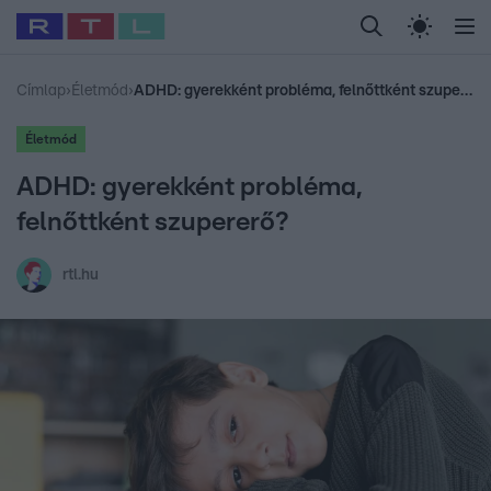
Legfrissebb
RTL Híradó
Fókusz
Sztárhírek
Randi
Celeb vagyok, me
#
Babits Marcella
#
Szellő István
#
Most Wanted
#
Gallusz Niko
Címlap
›
Életmód
›
ADHD: gyerekként probléma, felnőttként szupererő?
Életmód
ADHD: gyerekként probléma,
felnőttként szupererő?
rtl.hu