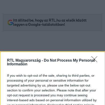
Itt állítsd be, hogy az RTL.hu az elsők között
legyen a Google-találatokban!
RTL Magyarország -
Do Not Process My Personal
Information
If you wish to opt-out of the sale, sharing to third parties, or
processing of your personal or sensitive information for
targeted advertising by us, please use the below opt-out
Kövess minket, és értesülj a friss hírekről a
section to confirm your selection. Please note that after your
Facebookon is!
opt-out request is processed you may continue seeing
interest-based ads based on personal information utilized by
Követem