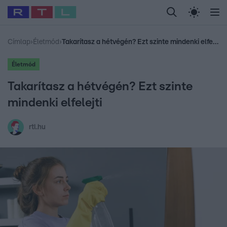
Legfrissebb
RTL Híradó
Fókusz
Sztárhírek
Randi
Celeb vagyok, me
#
Babits Marcella
#
Szellő István
#
Most Wanted
#
Gallusz Niko
Címlap
›
Életmód
›
Takarítasz a hétvégén? Ezt szinte mindenki elfelejti
Életmód
Takarítasz a hétvégén? Ezt szinte
mindenki elfelejti
rtl.hu