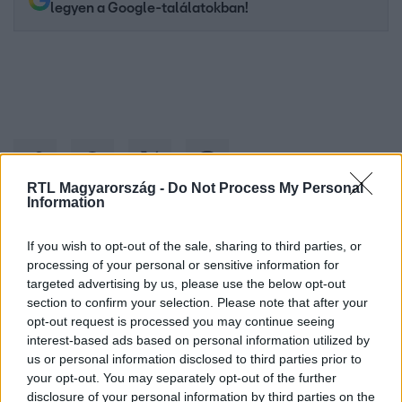
legyen a Google-találatokban!
RTL Magyarország -
Do Not Process My Personal
Information
Kövess minket, és értesülj a friss hírekről a
If you wish to opt-out of the sale, sharing to third parties, or
processing of your personal or sensitive information for
Facebookon is!
targeted advertising by us, please use the below opt-out
section to confirm your selection. Please note that after your
Követem
opt-out request is processed you may continue seeing
interest-based ads based on personal information utilized by
us or personal information disclosed to third parties prior to
your opt-out. You may separately opt-out of the further
disclosure of your personal information by third parties on the