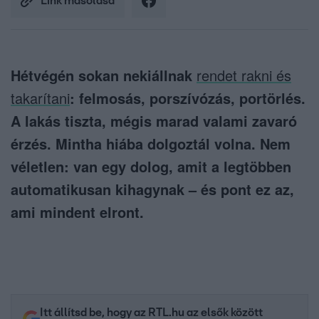
Link másolása
Hétvégén sokan nekiállnak
rendet rakni és
takarítani
: felmosás, porszívózás, portörlés.
A lakás tiszta, mégis marad valami zavaró
érzés. Mintha hiába dolgoztál volna. Nem
véletlen: van egy dolog, amit a legtöbben
automatikusan kihagynak – és pont ez az,
ami mindent elront.
Itt állítsd be, hogy az RTL.hu az elsők között