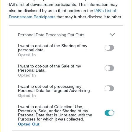
IAB’s list of downstream participants. This information may
also be disclosed by us to third parties on the
IAB’s List of
#
ÉLETMÓD
#
LAKBERENDEZÉS
#
OTTHON TIPPEK
Downstream Participants
that may further disclose it to other
#
LAKÁSDEKOR
#
HÁZTARTÁS
#
BARKÁCSOLÁS
third parties.
#
OTTHON
#
TAKARÍTÁS
Please note that this website/app uses one or more Google
Personal Data Processing Opt Outs
services and may gather and store information including but
not limited to your visit or usage behaviour. You may click to
I want to opt-out of the Sharing of my
personal data.
grant or deny consent to Google and its third-party tags to
Opted In
use your data for below specified purposes in below Google
consent section.
I want to opt-out of the Sale of my
Personal Data.
Opted In
Népszerű
I want to opt-out of processing my
Personal Data for Targeted Advertising.
Opted In
I want to opt-out of Collection, Use,
14:09
Retention, Sale, and/or Sharing of my
Personal Data that Is Unrelated with the
Purposes for which it was collected.
Opted Out