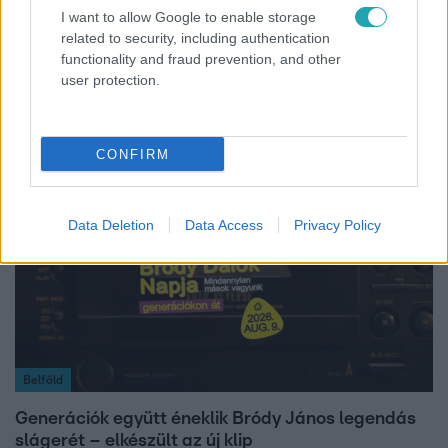
I want to allow Google to enable storage
related to security, including authentication
Bulvár
functionality and fraud prevention, and other
"Nem beszélek már vele évek óta" - Édesapja
user protection.
kitagadta Nagy Zsoltot
CONFIRM
Data Deletion
Data Access
Privacy Policy
Belföld
Generációk együtt éneklik Bródy János legendás
slágerét – elkészült az új klip