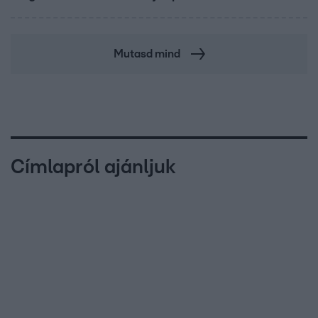
Mutasd mind
Címlapról ajánljuk