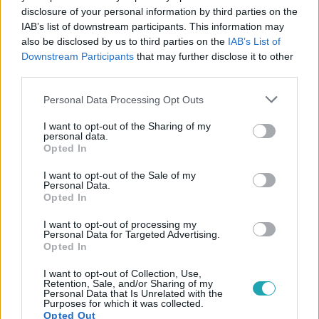
disclosure of your personal information by third parties on the
IAB’s list of downstream participants. This information may
also be disclosed by us to third parties on the
IAB’s List of
#
ÉLETMÓD
#
OTTHON TIPPEK
#
HÁZTARTÁS
Downstream Participants
that may further disclose it to other
third parties.
#
BARKÁCSOLÁS
#
OTTHON
#
MOSÁS
Please note that this website/app uses one or more Google
#
FEHÉR RUHA
#
MOSÓGÉP
#
ECET
#
CITROMSAV
Personal Data Processing Opt Outs
services and may gather and store information including but
#
VÍZKŐ
#
TEXTÍLIAÁPOLÁS
not limited to your visit or usage behaviour. You may click to
I want to opt-out of the Sharing of my
personal data.
grant or deny consent to Google and its third-party tags to
Opted In
use your data for below specified purposes in below Google
consent section.
I want to opt-out of the Sale of my
Personal Data.
Opted In
I want to opt-out of processing my
Personal Data for Targeted Advertising.
Népszerű
Opted In
I want to opt-out of Collection, Use,
Retention, Sale, and/or Sharing of my
Personal Data that Is Unrelated with the
Purposes for which it was collected.
Opted Out