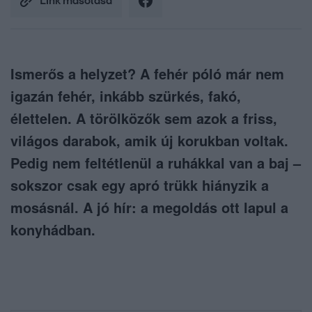
Link másolása
Ismerős a helyzet? A fehér póló már nem
igazán fehér, inkább szürkés, fakó,
élettelen. A törölközők sem azok a friss,
világos darabok, amik új korukban voltak.
Pedig nem feltétlenül a ruhákkal van a baj –
sokszor csak egy apró trükk hiányzik a
mosásnál. A jó hír: a megoldás ott lapul a
konyhádban.