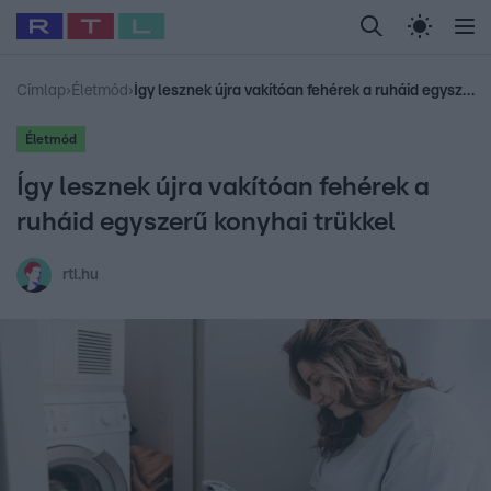
Legfrissebb
RTL Híradó
Fókusz
Sztárhírek
Randi
Celeb vagyok, me
#
Babits Marcella
#
Szellő István
#
Most Wanted
#
Gallusz Niko
Címlap
›
Életmód
›
Így lesznek újra vakítóan fehérek a ruháid egyszerű konyhai trükkel
Életmód
Így lesznek újra vakítóan fehérek a
ruháid egyszerű konyhai trükkel
rtl.hu