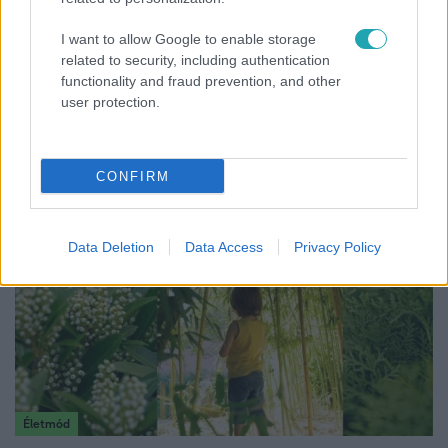
I want to allow Google to enable storage
related to security, including authentication
functionality and fraud prevention, and other
Bulvár
user protection.
Rubint Réka: A mai napig nem jött vissza a 100%-
os tüdőkapacitásom
CONFIRM
Data Deletion
Data Access
Privacy Policy
Életmód