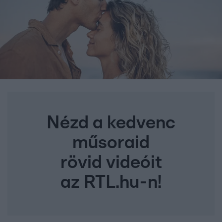
Nézd a kedvenc
műsoraid
rövid videóit
az RTL.hu-n!