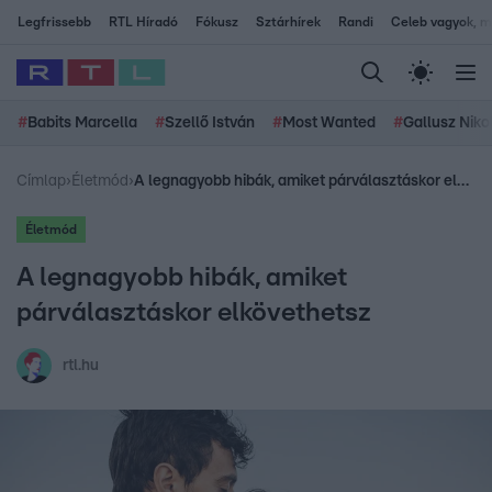
Legfrissebb
RTL Híradó
Fókusz
Sztárhírek
Randi
Celeb vagyok, me
#
Babits Marcella
#
Szellő István
#
Most Wanted
#
Gallusz Niko
Címlap
›
Életmód
›
A legnagyobb hibák, amiket párválasztáskor elkövethetsz
Életmód
A legnagyobb hibák, amiket
párválasztáskor elkövethetsz
rtl.hu