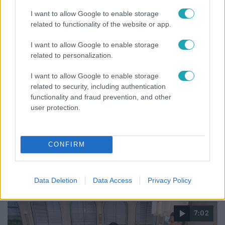
I want to allow Google to enable storage
related to functionality of the website or app.
14:09
I want to allow Google to enable storage
related to personalization.
I want to allow Google to enable storage
related to security, including authentication
functionality and fraud prevention, and other
user protection.
Reggeli
CONFIRM
„A csúcs opcionális, a biztonságos hazatérés
kötelező” – 50 méterre a csúcstól fordult vissza
Klein Dávid
Data Deletion
Data Access
Privacy Policy
7:02