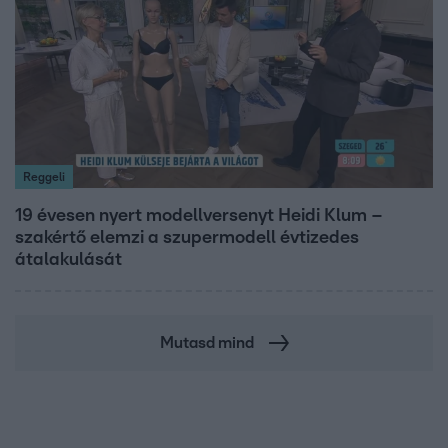
Reggeli
19 évesen nyert modellversenyt Heidi Klum –
szakértő elemzi a szupermodell évtizedes
átalakulását
Mutasd mind