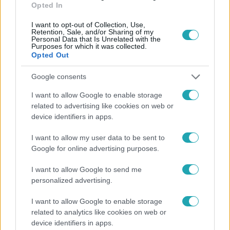
Opted In
I want to opt-out of Collection, Use,
Retention, Sale, and/or Sharing of my
Népszerű
Personal Data that Is Unrelated with the
Purposes for which it was collected.
Opted Out
Google consents
I want to allow Google to enable storage
related to advertising like cookies on web or
device identifiers in apps.
I want to allow my user data to be sent to
Google for online advertising purposes.
I want to allow Google to send me
personalized advertising.
Bulvár
I want to allow Google to enable storage
„Téged. Engem. Minket.” – Emilio és Tina szerelmes
related to analytics like cookies on web or
vallomása sokakat megérinthet
device identifiers in apps.