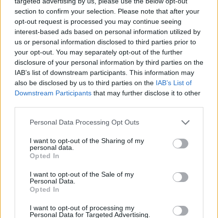
targeted advertising by us, please use the below opt-out
section to confirm your selection. Please note that after your
opt-out request is processed you may continue seeing
interest-based ads based on personal information utilized by
Kövess minket, és értesülj a friss hírekről a
us or personal information disclosed to third parties prior to
Facebookon is!
your opt-out. You may separately opt-out of the further
disclosure of your personal information by third parties on the
Követem
IAB’s list of downstream participants. This information may
also be disclosed by us to third parties on the
IAB’s List of
Downstream Participants
that may further disclose it to other
third parties.
Please note that this website/app uses one or more Google
Personal Data Processing Opt Outs
services and may gather and store information including but
#
ÉLETMÓD
#
PÁRKAPCSOLAT
#
EXEK CSATÁJA
not limited to your visit or usage behaviour. You may click to
I want to opt-out of the Sharing of my
personal data.
grant or deny consent to Google and its third-party tags to
#
IGAZI
#
NAGY Ő
#
PÁRKERESÉS
Opted In
use your data for below specified purposes in below Google
#
PÁRVÁLASZTÁS
#
SZERELEM
#
KAPCSOLAT
consent section.
I want to opt-out of the Sale of my
Personal Data.
Opted In
I want to opt-out of processing my
Personal Data for Targeted Advertising.