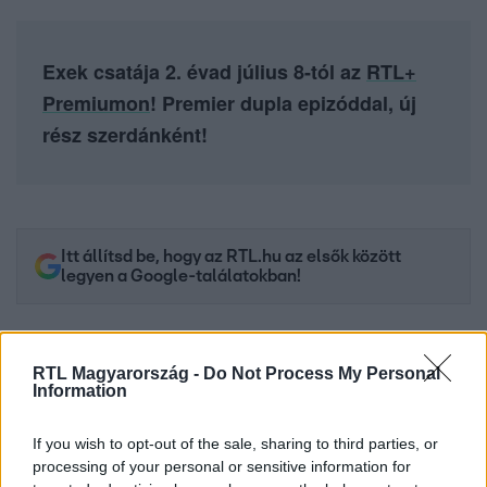
Exek csatája 2. évad július 8-tól az
RTL+
Premiumon
! Premier dupla epizóddal, új
rész szerdánként!
Itt állítsd be, hogy az RTL.hu az elsők között
legyen a Google-találatokban!
RTL Magyarország -
Do Not Process My Personal
Information
If you wish to opt-out of the sale, sharing to third parties, or
processing of your personal or sensitive information for