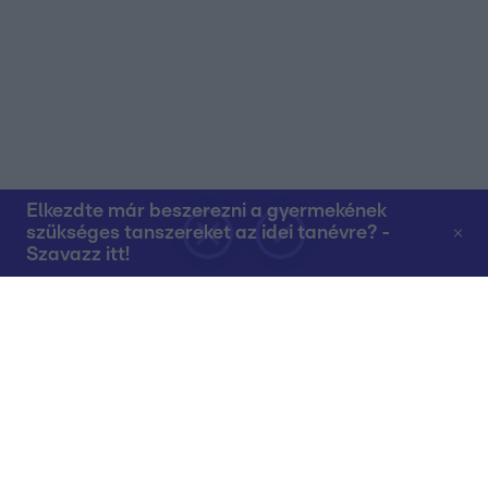
Elkezdte már beszerezni a gyermekének
szükséges tanszereket az idei tanévre? -
Szavazz itt!