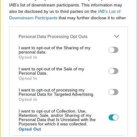
#
ÉLETMÓD
#
PELLER MARIANN
IAB’s list of downstream participants. This information may
also be disclosed by us to third parties on the
IAB’s List of
#
TAVASZI SZÜNET 2025
#
ERŐS ANTÓNIA
Downstream Participants
that may further disclose it to other
#
EMBER MÁRK
#
BARABÁS ÉVA
#
HEER ORSOLYA
third parties.
#
PIHENÉS
#
TAVASZ
Please note that this website/app uses one or more Google
Personal Data Processing Opt Outs
services and may gather and store information including but
not limited to your visit or usage behaviour. You may click to
I want to opt-out of the Sharing of my
personal data.
grant or deny consent to Google and its third-party tags to
Opted In
use your data for below specified purposes in below Google
consent section.
I want to opt-out of the Sale of my
Personal Data.
Opted In
Népszerű
I want to opt-out of processing my
Personal Data for Targeted Advertising.
Opted In
I want to opt-out of Collection, Use,
7:02
Retention, Sale, and/or Sharing of my
Personal Data that Is Unrelated with the
Purposes for which it was collected.
Opted Out