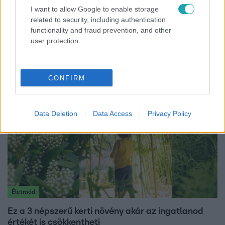
I want to allow Google to enable storage
related to security, including authentication
Bulvár
functionality and fraud prevention, and other
Véget ért a közös munka! Balogh Levente
user protection.
elbúcsúzott Az álommeló győztesétől
CONFIRM
Data Deletion
Data Access
Privacy Policy
Életmód
Ez a 3 népszerű kerti növény akár az ingatlanod
értékét is csökkentheti