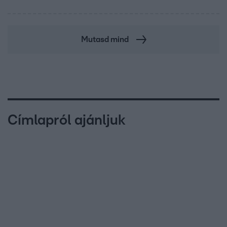
Mutasd mind
Címlapról ajánljuk