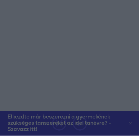
Elkezdte már beszerezni a gyermekének
szükséges tanszereket az idei tanévre? -
Szavazz itt!