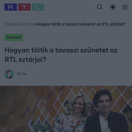
Legfrissebb
RTL Híradó
Fókusz
Sztárhírek
Randi
Celeb vagyok, me
#
Babits Marcella
#
Szellő István
#
Most Wanted
#
Gallusz Niko
Címlap
›
Életmód
›
Hogyan töltik a tavaszi szünetet az RTL sztárjai?
Életmód
Hogyan töltik a tavaszi szünetet az
RTL sztárjai?
rtl.hu