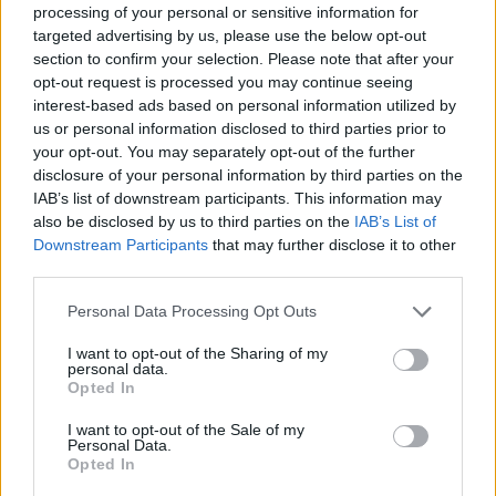
processing of your personal or sensitive information for
targeted advertising by us, please use the below opt-out
section to confirm your selection. Please note that after your
opt-out request is processed you may continue seeing
interest-based ads based on personal information utilized by
us or personal information disclosed to third parties prior to
your opt-out. You may separately opt-out of the further
Kövess minket, és értesülj a friss hírekről a
disclosure of your personal information by third parties on the
Facebookon is!
IAB’s list of downstream participants. This information may
also be disclosed by us to third parties on the
IAB’s List of
Követem
Downstream Participants
that may further disclose it to other
third parties.
Please note that this website/app uses one or more Google
Personal Data Processing Opt Outs
services and may gather and store information including but
not limited to your visit or usage behaviour. You may click to
I want to opt-out of the Sharing of my
personal data.
grant or deny consent to Google and its third-party tags to
Opted In
#
ÉLETMÓD
#
ERŐS ANTÓNIA
#
INTERJÚK
use your data for below specified purposes in below Google
consent section.
#
TAVASZI SZÜNET 2025
#
REGGELI
#
BARABÁS ÉVA
I want to opt-out of the Sale of my
Personal Data.
Opted In
#
PELLER MARIANN
#
HÍRADÓ
#
EMBER MÁRK