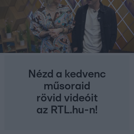
Nézd a kedvenc
műsoraid
rövid videóit
az RTL.hu-n!