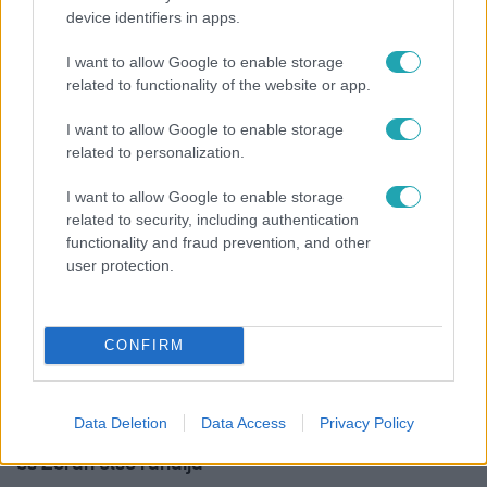
device identifiers in apps.
Fókusz
I want to allow Google to enable storage
Megdöbbentő állapotban maradt meg az inotai
related to functionality of the website or app.
hőerőmű egykori központja
I want to allow Google to enable storage
related to personalization.
I want to allow Google to enable storage
related to security, including authentication
functionality and fraud prevention, and other
user protection.
CONFIRM
Bulvár
Data Deletion
Data Access
Privacy Policy
"Hatalmas viharban" - így zajlott Hegyi Barbara
és Zorán első randija