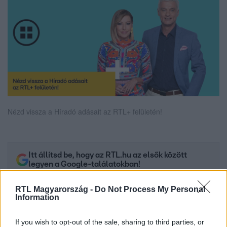
Nézd vissza a Híradó adásait az RTL+ felületén!
Itt állítsd be, hogy az RTL.hu az elsők között
legyen a Google-találatokban!
RTL Magyarország -
Do Not Process My Personal
Information
If you wish to opt-out of the sale, sharing to third parties, or