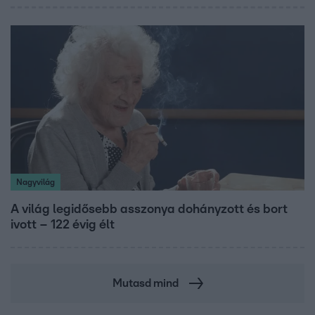
Nagyvilág
A világ legidősebb asszonya dohányzott és bort
ivott – 122 évig élt
Mutasd mind