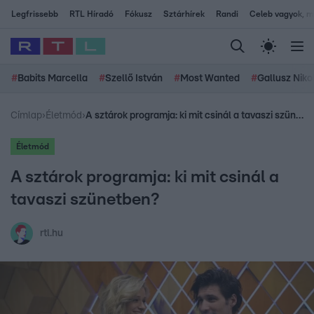
Legfrissebb
RTL Híradó
Fókusz
Sztárhírek
Randi
Celeb vagyok, me
#
Babits Marcella
#
Szellő István
#
Most Wanted
#
Gallusz Niko
Címlap
›
Életmód
›
A sztárok programja: ki mit csinál a tavaszi szünetben?
Életmód
A sztárok programja: ki mit csinál a
tavaszi szünetben?
rtl.hu