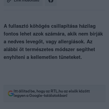
Link másolása
A fullasztó köhögés csillapítása házilag
fontos lehet azok számára, akik nem bírják
a nedves levegőt, vagy allergiások. Az
alábbi öt természetes módszer segíthet
enyhíteni a kellemetlen tüneteket.
Itt állítsd be, hogy az RTL.hu az elsők között
legyen a Google-találatokban!