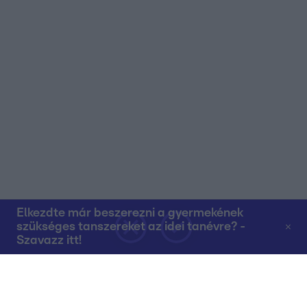
Elkezdte már beszerezni a gyermekének
szükséges tanszereket az idei tanévre? -
Szavazz itt!