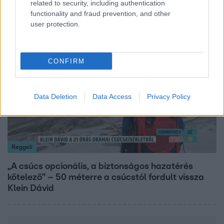
related to security, including authentication
Tusupról: A medencében minden működött
functionality and fraud prevention, and other
user protection.
14:09
CONFIRM
Data Deletion
Data Access
Privacy Policy
Reggeli
„A csúcs opcionális, a biztonságos hazatérés
kötelező” – 50 méterre a csúcstól fordult vissza
Klein Dávid