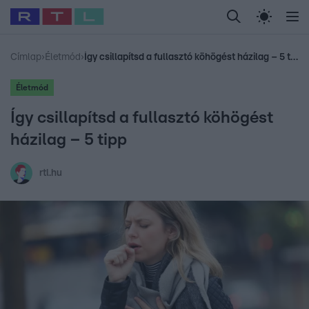
Legfrissebb
RTL Híradó
Fókusz
Sztárhírek
Randi
Celeb vagyok, me
#
Babits Marcella
#
Szellő István
#
Most Wanted
#
Gallusz Niko
Címlap
›
Életmód
›
Így csillapítsd a fullasztó köhögést házilag – 5 tipp
Életmód
Így csillapítsd a fullasztó köhögést
házilag – 5 tipp
rtl.hu