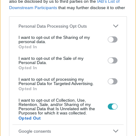
also be disclosed by us to third parties on the
IAB’s List of
#
HÁZI MÓDSZEREK
#
KÖHÖGÉS CSILLAPÍTÁS
#
TEA
Downstream Participants
that may further disclose it to other
#
PÁROLOGTATÁS
third parties.
Please note that this website/app uses one or more Google
Personal Data Processing Opt Outs
services and may gather and store information including but
not limited to your visit or usage behaviour. You may click to
I want to opt-out of the Sharing of my
personal data.
grant or deny consent to Google and its third-party tags to
Opted In
use your data for below specified purposes in below Google
consent section.
I want to opt-out of the Sale of my
Personal Data.
Népszerű
Opted In
I want to opt-out of processing my
Personal Data for Targeted Advertising.
Opted In
I want to opt-out of Collection, Use,
Retention, Sale, and/or Sharing of my
Personal Data that Is Unrelated with the
Purposes for which it was collected.
Opted Out
Google consents