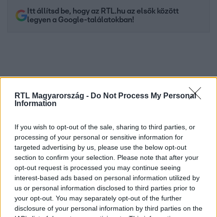
Itt állítsd be, hogy az RTL.hu az elsők között
legyen a Google-találatokban!
RTL Magyarország -
Do Not Process My Personal
Information
If you wish to opt-out of the sale, sharing to third parties, or
processing of your personal or sensitive information for
Kövess minket, és értesülj a friss hírekről a
targeted advertising by us, please use the below opt-out
section to confirm your selection. Please note that after your
Facebookon is!
opt-out request is processed you may continue seeing
interest-based ads based on personal information utilized by
Követem
us or personal information disclosed to third parties prior to
your opt-out. You may separately opt-out of the further
disclosure of your personal information by third parties on the