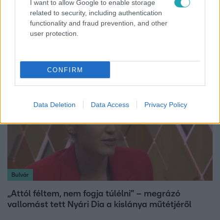
I want to allow Google to enable storage
Bulvár
related to security, including authentication
functionality and fraud prevention, and other
Véget ért a közös munka! Balogh Levente
user protection.
elbúcsúzott Az álommeló győztesétől
CONFIRM
Data Deletion
Data Access
Privacy Policy
Bulvár
„Attól féltem, nem fogja túlélni” – megrázó
vallomást tett Nyári Dia a kislánya műtétjéről