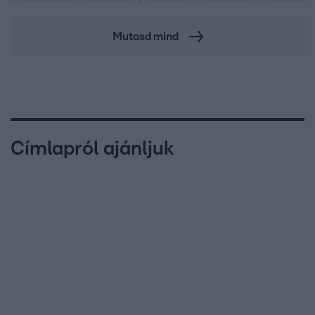
Mutasd mind
Címlapról ajánljuk