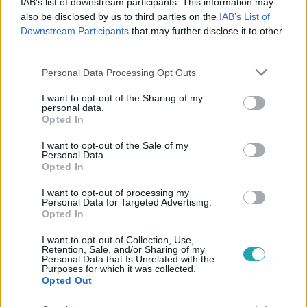
IAB’s list of downstream participants. This information may
also be disclosed by us to third parties on the
IAB’s List of
Downstream Participants
that may further disclose it to other
third parties.
#
ÉLETMÓD
#
TAVASZ
#
KERTÉSZKEDÉS
Please note that this website/app uses one or more Google
#
NÖVÉNYEK
#
FAGY
Personal Data Processing Opt Outs
services and may gather and store information including but
not limited to your visit or usage behaviour. You may click to
I want to opt-out of the Sharing of my
personal data.
grant or deny consent to Google and its third-party tags to
Opted In
use your data for below specified purposes in below Google
consent section.
I want to opt-out of the Sale of my
Personal Data.
Opted In
Népszerű
I want to opt-out of processing my
Personal Data for Targeted Advertising.
Opted In
I want to opt-out of Collection, Use,
Retention, Sale, and/or Sharing of my
Personal Data that Is Unrelated with the
Purposes for which it was collected.
Opted Out