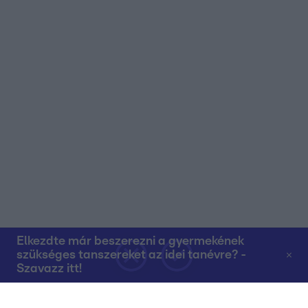
Elkezdte már beszerezni a gyermekének
szükséges tanszereket az idei tanévre? -
Szavazz itt!