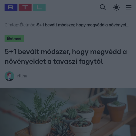
Legfrissebb
RTL Híradó
Fókusz
Sztárhírek
Randi
Celeb vagyok, me
#
Babits Marcella
#
Szellő István
#
Most Wanted
#
Gallusz Niko
Címlap
›
Életmód
›
5+1 bevált módszer, hogy megvédd a növényeidet a tavaszi fagytól
Életmód
5+1 bevált módszer, hogy megvédd a
növényeidet a tavaszi fagytól
rtl.hu