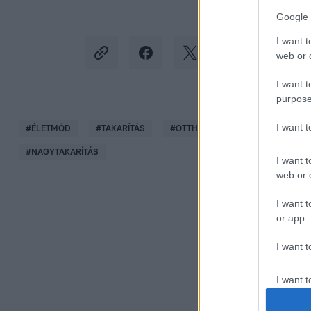
Google 
I want t
web or d
I want t
purpose
I want 
#
ÉLETMÓD
#
TAKARÍTÁS
#
OTTHON
#
BÜDÖS
#
S
#
NAGYTAKARÍTÁS
I want t
web or d
I want t
or app.
I want t
I want t
authenti