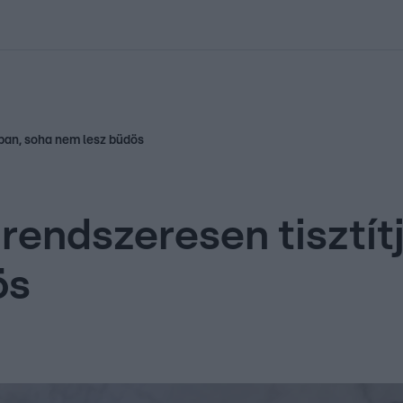
kolett
#
Időjárás
#
RTL műsor
#
Víz
#
Magyar Péter
#
Csillagjeg
ában, soha nem lesz büdös
 rendszeresen tisztí
ös