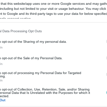
 that this website/app uses one or more Google services and may gath
including but not limited to your visit or usage behaviour. You may click 
 to Google and its third-party tags to use your data for below specifi
ogle consent section.
Link másolása
l Data Processing Opt Outs
o opt-out of the Sharing of my personal data.
In
ég ezt az öt dolgot megtisztítani
o opt-out of the Sale of my Personal Data.
minket a rossz szagok.
In
to opt-out of processing my Personal Data for Targeted
ing.
In
o opt-out of Collection, Use, Retention, Sale, and/or Sharing
között legyen a Google-találatokban!
ersonal Data that Is Unrelated with the Purposes for which it
lected.
Out