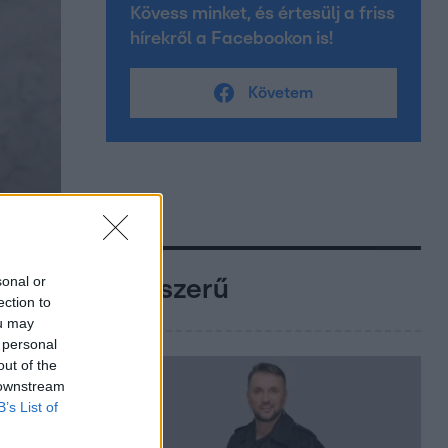
Kövess minket, és értesülj a friss
hírekről a Facebookon is!
Követem
sonal or
Népszerű
ection to
ou may
 personal
out of the
 downstream
B’s List of