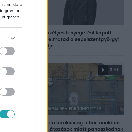
er and store
to grant or
ed purposes
Bulvár
Életveszélyes fenyegetést kapott
Majka, elmarad a sepsiszentgyörgyi
koncertje
2:46
Híradó
Energiatakarékosság a börtönökben
is – korlátozások miatt panaszkodnak