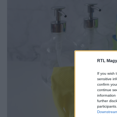
RTL Magy
If you wish 
sensitive in
confirm you
continue se
information 
further disc
participants
Downstream 