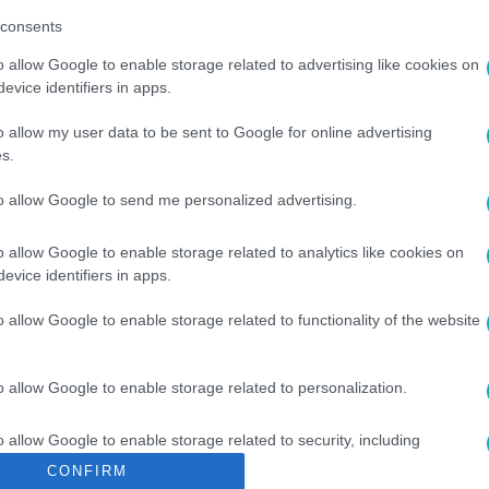
consents
o allow Google to enable storage related to advertising like cookies on
evice identifiers in apps.
o allow my user data to be sent to Google for online advertising
s.
to allow Google to send me personalized advertising.
ZAG
#
BÚTOR
#
SZŐNYEG
#
SZEMÉT
#
HŰTŐ
o allow Google to enable storage related to analytics like cookies on
evice identifiers in apps.
o allow Google to enable storage related to functionality of the website
o allow Google to enable storage related to personalization.
o allow Google to enable storage related to security, including
cation functionality and fraud prevention, and other user protection.
CONFIRM