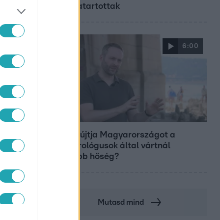
a fogvatartottak
6:00
Fókusz
Miért sújtja Magyarországot a
meteorológusok által vártnál
nagyobb hőség?
Mutasd mind