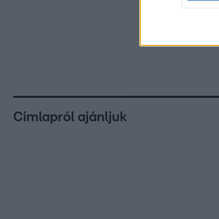
Címlapról ajánljuk