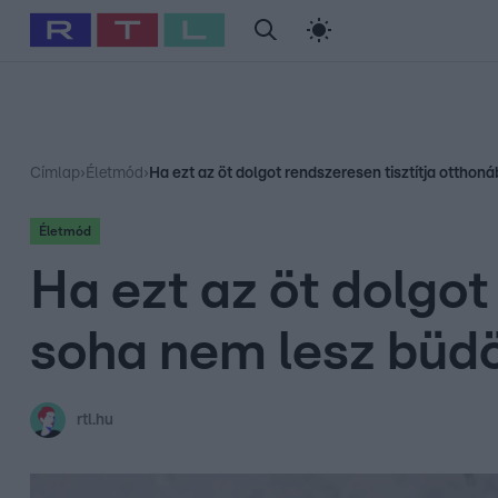
#
Babits Marcella
#
Szellő István
#
Most Wanted
#
Gallusz Ni
Címlap
›
Életmód
›
Ha ezt az öt dolgot rendszeresen tisztítja otthon
Életmód
Ha ezt az öt dolgot
soha nem lesz büd
rtl.hu