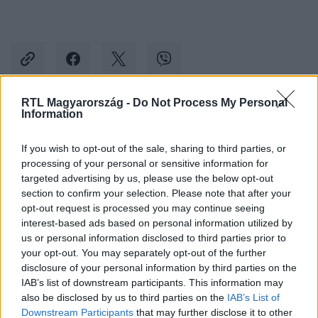
RTL Magyarország -
Do Not Process My Personal
Information
Kövess minket, és értesülj a friss hírekről a
Facebookon is!
If you wish to opt-out of the sale, sharing to third parties, or
processing of your personal or sensitive information for
targeted advertising by us, please use the below opt-out
Követem
section to confirm your selection. Please note that after your
opt-out request is processed you may continue seeing
interest-based ads based on personal information utilized by
us or personal information disclosed to third parties prior to
your opt-out. You may separately opt-out of the further
disclosure of your personal information by third parties on the
#
ÉLETMÓD
#
PÁRKAPCSOLAT
#
SZERETŐ
IAB’s list of downstream participants. This information may
also be disclosed by us to third parties on the
IAB’s List of
#
HÁZASSÁG
#
BÁNTALMAZÓ KAPCSOLAT
Downstream Participants
that may further disclose it to other