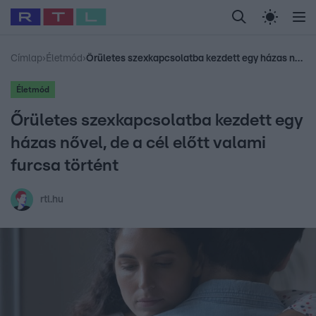
Legfrissebb
RTL Híradó
Fókusz
Sztárhírek
Randi
Celeb vagyok, me
#
Babits Marcella
#
Szellő István
#
Most Wanted
#
Gallusz Niko
Címlap
›
Életmód
›
Őrületes szexkapcsolatba kezdett egy házas nővel, de a cél előtt valami furcsa történt
Életmód
Őrületes szexkapcsolatba kezdett egy
házas nővel, de a cél előtt valami
furcsa történt
rtl.hu