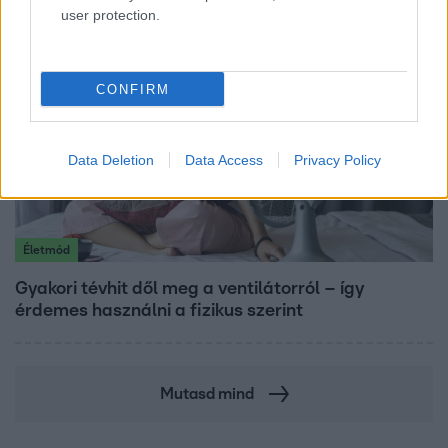
user protection.
CONFIRM
Data Deletion
Data Access
Privacy Policy
Életmód
Gyakori tévhit dől meg a ventilátorról – így
érdemes használni a fizikus szerint
Mutasd mind