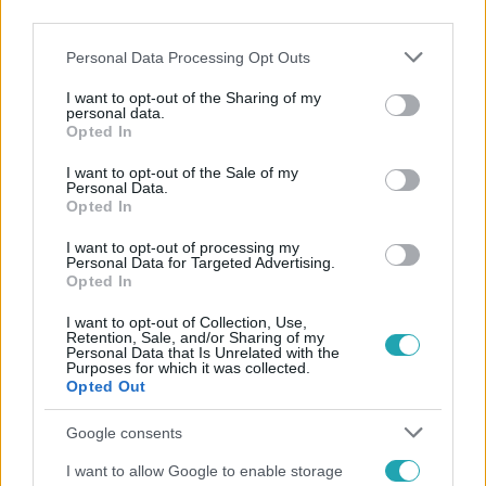
third parties.
Please note that this website/app uses one or more Google
Personal Data Processing Opt Outs
services and may gather and store information including but
not limited to your visit or usage behaviour. You may click to
I want to opt-out of the Sharing of my
personal data.
grant or deny consent to Google and its third-party tags to
Opted In
use your data for below specified purposes in below Google
Népszerű
consent section.
I want to opt-out of the Sale of my
Personal Data.
Opted In
I want to opt-out of processing my
Personal Data for Targeted Advertising.
7:11
Opted In
I want to opt-out of Collection, Use,
Retention, Sale, and/or Sharing of my
Personal Data that Is Unrelated with the
Purposes for which it was collected.
Opted Out
Google consents
I want to allow Google to enable storage
Házon kívül