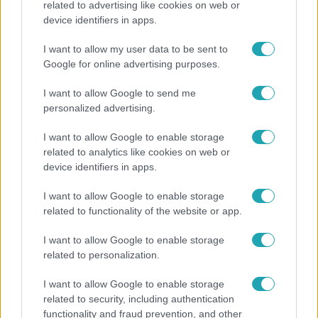
related to advertising like cookies on web or
device identifiers in apps.
Felmondott a bérlőnek, egy évvel később még
mindig nem kapta vissza a saját lakását
I want to allow my user data to be sent to
Google for online advertising purposes.
I want to allow Google to send me
2:30
personalized advertising.
I want to allow Google to enable storage
related to analytics like cookies on web or
device identifiers in apps.
I want to allow Google to enable storage
related to functionality of the website or app.
Híradó
I want to allow Google to enable storage
related to personalization.
Grúz fiatal erőszakoskodott egy 18 éves magyar
lánnyal Hajdúszoboszlón, az áldozaton kínai
I want to allow Google to enable storage
lányok segítettek
related to security, including authentication
functionality and fraud prevention, and other