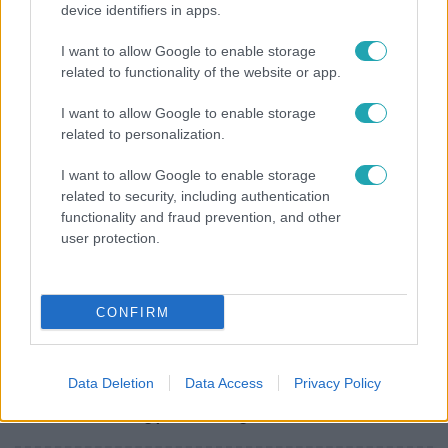
device identifiers in apps.
Életmód
I want to allow Google to enable storage
Ezt sokan nem tudják: Ennyibe kerül valójában, ha
related to functionality of the website or app.
egész nap megy a klíma
I want to allow Google to enable storage
related to personalization.
6:00
I want to allow Google to enable storage
related to security, including authentication
functionality and fraud prevention, and other
user protection.
CONFIRM
Fókusz
Data Deletion
Data Access
Privacy Policy
Miért sújtja Magyarországot a meteorológusok
által vártnál nagyobb hőség?