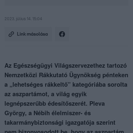
2023. július 14. 15:04
Link másolása
Az Egészségügyi Világszervezethez tartozó
Nemzetközi Rákkutató Ügynökség pénteken
a „lehetséges rákkeltő” kategóriába sorolta
az aszpartámot, a világ egyik
legnépszerűbb édesítőszerét. Pleva
György, a Nébih élelmiszer- és
takarmánybiztonsági igazgatója szerint
nem bizonyosodott be, hogy az aszpartám