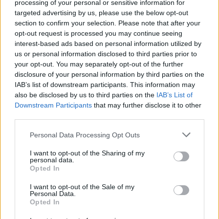
processing of your personal or sensitive information for
targeted advertising by us, please use the below opt-out
section to confirm your selection. Please note that after your
opt-out request is processed you may continue seeing
interest-based ads based on personal information utilized by
us or personal information disclosed to third parties prior to
your opt-out. You may separately opt-out of the further
disclosure of your personal information by third parties on the
Kövess minket, és értesülj a friss hírekről a
IAB’s list of downstream participants. This information may
Facebookon is!
also be disclosed by us to third parties on the
IAB’s List of
Downstream Participants
that may further disclose it to other
third parties.
Követem
Please note that this website/app uses one or more Google
Personal Data Processing Opt Outs
services and may gather and store information including but
not limited to your visit or usage behaviour. You may click to
I want to opt-out of the Sharing of my
personal data.
grant or deny consent to Google and its third-party tags to
Opted In
use your data for below specified purposes in below Google
consent section.
#
ÉLETMÓD
#
ASZPARTÁM
#
ÉDESÍTŐSZER
I want to opt-out of the Sale of my
Personal Data.
#
RÁKKELTŐ
#
CUKOR
#
WHO
#
DÖNTÉS
Opted In
#
NÉBIH
#
MA