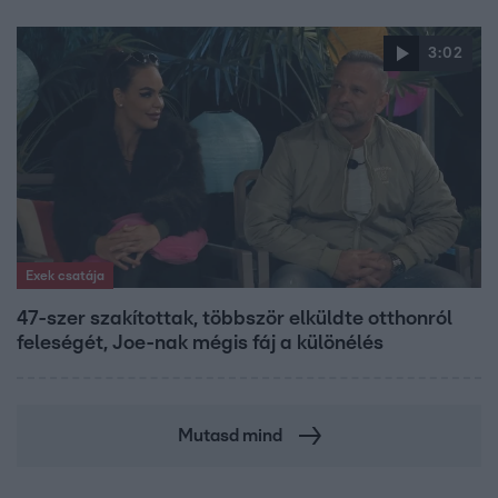
3:02
Exek csatája
47-szer szakítottak, többször elküldte otthonról
feleségét, Joe-nak mégis fáj a különélés
Mutasd mind