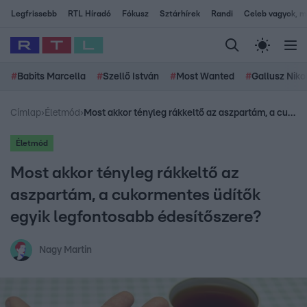
Legfrissebb
RTL Híradó
Fókusz
Sztárhírek
Randi
Celeb vagyok, me
#
Babits Marcella
#
Szellő István
#
Most Wanted
#
Gallusz Niko
Címlap
›
Életmód
›
Most akkor tényleg rákkeltő az aszpartám, a cukormentes üdítők egyik legfontosabb édesítőszere?
Életmód
Most akkor tényleg rákkeltő az
aszpartám, a cukormentes üdítők
egyik legfontosabb édesítőszere?
Nagy Martin