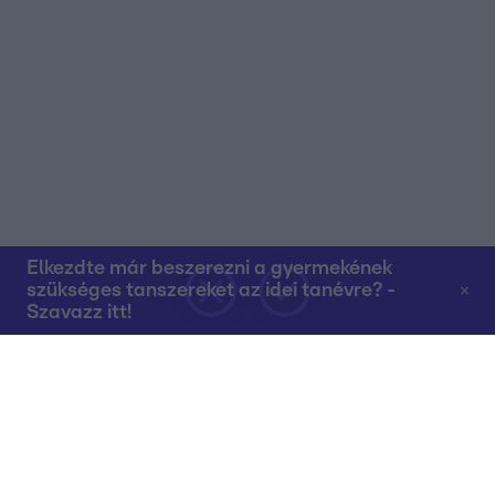
Elkezdte már beszerezni a gyermekének
szükséges tanszereket az idei tanévre? -
Szavazz itt!