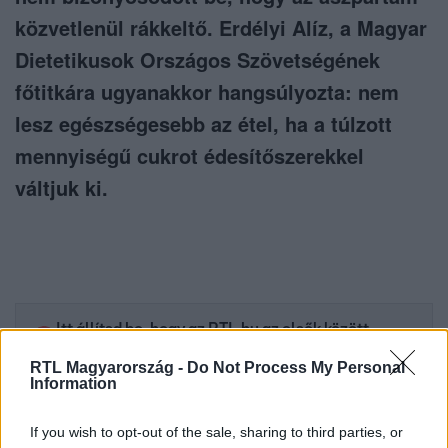
közvetlenül rákkeltő. Erdélyi Alíz, a Magyar
Dietetikusok Országos Szövetségének
főtitkára ugyanakkor hangsúlyozta: nem
lesz egészségesebb az étel, ha a túlzott
mennyiségű cukrot édesítőszerekkel
váltjuk ki.
Itt állítsd be, hogy az RTL.hu az elsők között
legyen a Google-találatokban!
RTL Magyarország -
Do Not Process My Personal
Information
If you wish to opt-out of the sale, sharing to third parties, or