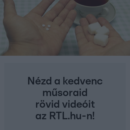
Nézd a kedvenc
műsoraid
rövid videóit
az RTL.hu-n!