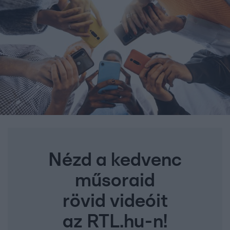
Nézd a kedvenc
műsoraid
rövid videóit
az RTL.hu-n!