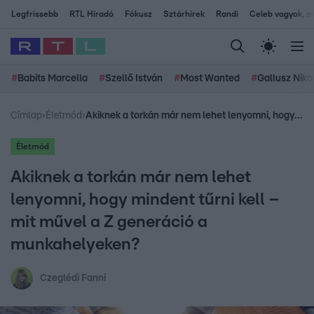
Legfrissebb
RTL Híradó
Fókusz
Sztárhírek
Randi
Celeb vagyok, me
#
Babits Marcella
#
Szellő István
#
Most Wanted
#
Gallusz Niko
Címlap
›
Életmód
›
Akiknek a torkán már nem lehet lenyomni, hogy mindent tűrni kell – mit művel a Z generáció a munkahelyeken?
Életmód
Akiknek a torkán már nem lehet
lenyomni, hogy mindent tűrni kell –
mit művel a Z generáció a
munkahelyeken?
Czeglédi Fanni