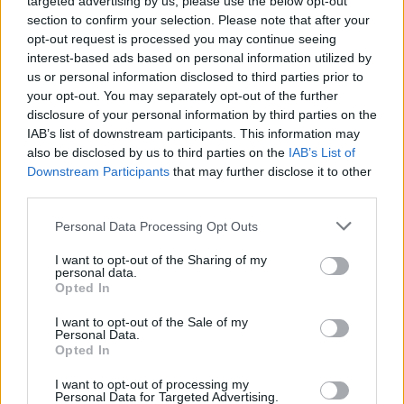
targeted advertising by us, please use the below opt-out
section to confirm your selection. Please note that after your
Kövess minket, és értesülj a friss hírekről a
opt-out request is processed you may continue seeing
Facebookon is!
interest-based ads based on personal information utilized by
us or personal information disclosed to third parties prior to
your opt-out. You may separately opt-out of the further
Követem
disclosure of your personal information by third parties on the
IAB’s list of downstream participants. This information may
also be disclosed by us to third parties on the
IAB’s List of
Downstream Participants
that may further disclose it to other
third parties.
Please note that this website/app uses one or more Google
#
ÉLETMÓD
#
Z GENERÁCIÓ
#
MUNKAHELY
Personal Data Processing Opt Outs
services and may gather and store information including but
#
FŐNÖK
#
PÁLYAKEZDŐ FIATALOK
#
BERECZKI ENIKŐ
not limited to your visit or usage behaviour. You may click to
I want to opt-out of the Sharing of my
personal data.
grant or deny consent to Google and its third-party tags to
#
GENERÁCIÓS SZAKÉRTŐ
#
PÁL MÓNIKA
#
INSIDER
Opted In
use your data for below specified purposes in below Google
#
MA
#
GENERÁCIÓK
consent section.
I want to opt-out of the Sale of my
Personal Data.
Opted In
I want to opt-out of processing my
Personal Data for Targeted Advertising.