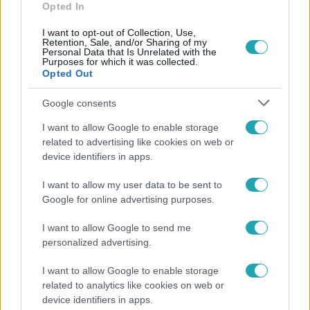
Opted In
I want to opt-out of Collection, Use,
Retention, Sale, and/or Sharing of my
Népszerű
Personal Data that Is Unrelated with the
Purposes for which it was collected.
Opted Out
Google consents
14:09
I want to allow Google to enable storage
related to advertising like cookies on web or
device identifiers in apps.
I want to allow my user data to be sent to
Google for online advertising purposes.
I want to allow Google to send me
personalized advertising.
Reggeli
I want to allow Google to enable storage
„A csúcs opcionális, a biztonságos hazatérés
related to analytics like cookies on web or
kötelező” – 50 méterre a csúcstól fordult vissza
device identifiers in apps.