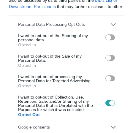
also be disclosed by us to third parties on the
IAB’s List of
Downstream Participants
that may further disclose it to other
#
ÉLETMÓD
#
KÉRI LÁSZLÓ
#
SOROK KÖZÖTT
third parties.
#
LUTTER IMRE
#
POLITOLÓGUS
#
BESZÉLGETÉS
Please note that this website/app uses one or more Google
Personal Data Processing Opt Outs
services and may gather and store information including but
#
FELJELENTÉS
#
GYEREKKOR
#
CSALÁD
not limited to your visit or usage behaviour. You may click to
I want to opt-out of the Sharing of my
personal data.
#
BELFÖLD
grant or deny consent to Google and its third-party tags to
Opted In
use your data for below specified purposes in below Google
consent section.
I want to opt-out of the Sale of my
Personal Data.
Opted In
I want to opt-out of processing my
Personal Data for Targeted Advertising.
Opted In
Népszerű
I want to opt-out of Collection, Use,
Retention, Sale, and/or Sharing of my
Personal Data that Is Unrelated with the
Purposes for which it was collected.
Opted Out
13:37
Google consents