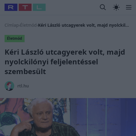
Legfrissebb
RTL Híradó
Fókusz
Sztárhírek
Randi
Celeb vagyok
#
Babits Marcella
#
Szellő István
#
Most Wanted
#
Gallusz N
Címlap
›
Életmód
›
Kéri László utcagyerek volt, majd nyolckilónyi feljelentéssel szembesült
Életmód
Kéri László utcagyerek volt, majd
nyolckilónyi feljelentéssel
szembesült
rtl.hu