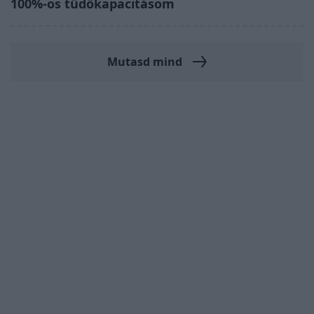
100%-os tüdőkapacitásom
Mutasd mind