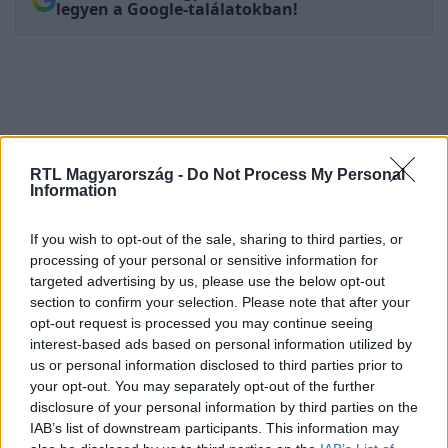
legyen a Google-találatokban!
RTL Magyarország -
Do Not Process My Personal
Information
If you wish to opt-out of the sale, sharing to third parties, or
processing of your personal or sensitive information for
Kövess minket, és értesülj a friss
targeted advertising by us, please use the below opt-out
hírekről a Facebookon is!
section to confirm your selection. Please note that after your
opt-out request is processed you may continue seeing
interest-based ads based on personal information utilized by
Követem
us or personal information disclosed to third parties prior to
your opt-out. You may separately opt-out of the further
disclosure of your personal information by third parties on the
IAB’s list of downstream participants. This information may