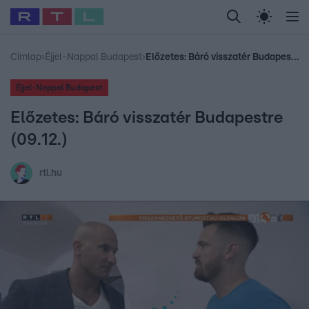
Legfrissebb
RTL Híradó
Fókusz
Sztárhírek
Randi
Celeb vagyok, me
#
Babits Marcella
#
Szellő István
#
Most Wanted
#
Gallusz Niko
Címlap
›
Éjjel-Nappal Budapest
›
Előzetes: Báró visszatér Budapestre (09.12.)
Éjjel-Nappal Budapest
Előzetes: Báró visszatér Budapestre
(09.12.)
rtl.hu