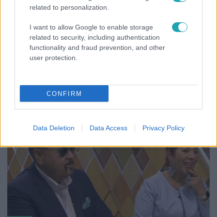
related to personalization.
I want to allow Google to enable storage
related to security, including authentication
functionality and fraud prevention, and other
Reggeli
user protection.
„10 cm Duna-víz Paksnál az olyan, mint egy nyílt
lábszártörésre egy sebtapasz” – állnak a hajók
CONFIRM
Data Deletion
Data Access
Privacy Policy