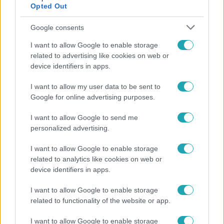
Opted Out
4:55
Google consents
I want to allow Google to enable storage
related to advertising like cookies on web or
device identifiers in apps.
I want to allow my user data to be sent to
Google for online advertising purposes.
Fókusz
I want to allow Google to send me
personalized advertising.
Mutatjuk, miket kértek az öltözőjükbe az idei Sziget
sztárfellépői
I want to allow Google to enable storage
related to analytics like cookies on web or
device identifiers in apps.
21:40
I want to allow Google to enable storage
related to functionality of the website or app.
I want to allow Google to enable storage