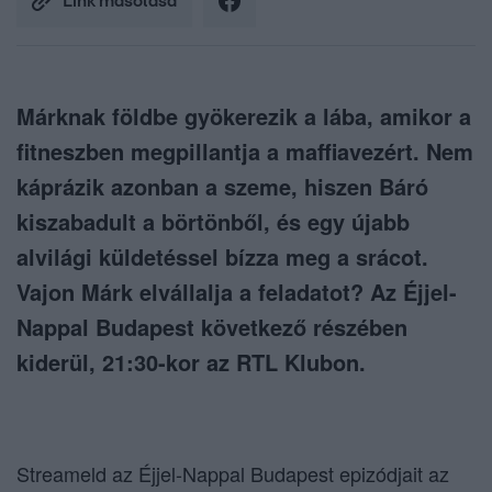
Link másolása
Márknak földbe gyökerezik a lába, amikor a
fitneszben megpillantja a maffiavezért. Nem
káprázik azonban a szeme, hiszen Báró
kiszabadult a börtönből, és egy újabb
alvilági küldetéssel bízza meg a srácot.
Vajon Márk elvállalja a feladatot? Az Éjjel-
Nappal Budapest következő részében
kiderül, 21:30-kor az RTL Klubon.
Streameld az Éjjel-Nappal Budapest epizódjait az