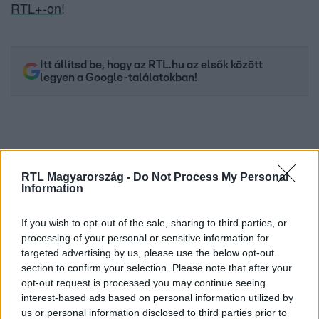
RTL+-on
!
Itt állítsd be, hogy az RTL.hu az elsők között
legyen a Google-találatokban!
RTL Magyarország -
Do Not Process My Personal
Information
If you wish to opt-out of the sale, sharing to third parties, or
processing of your personal or sensitive information for
targeted advertising by us, please use the below opt-out
Kövess minket, és értesülj a friss hírekről a
section to confirm your selection. Please note that after your
Facebookon is!
opt-out request is processed you may continue seeing
interest-based ads based on personal information utilized by
us or personal information disclosed to third parties prior to