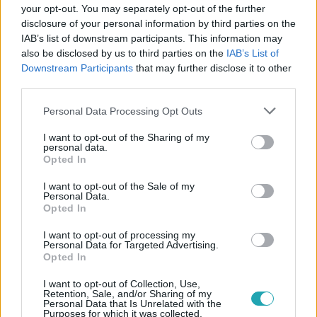
Követem
your opt-out. You may separately opt-out of the further
disclosure of your personal information by third parties on the
IAB’s list of downstream participants. This information may
also be disclosed by us to third parties on the
IAB’s List of
Downstream Participants
that may further disclose it to other
third parties.
#
ÉJJEL-NAPPAL BUDAPEST
#
RTLII
#
ELŐZETESEK
Please note that this website/app uses one or more Google
Personal Data Processing Opt Outs
#
PROMÓ
#
ELŐZETES
#
BÁRÓ
#
VISSZATÉRÉS
services and may gather and store information including but
not limited to your visit or usage behaviour. You may click to
I want to opt-out of the Sharing of my
#
BUDAPEST
#
MÁRK
personal data.
grant or deny consent to Google and its third-party tags to
Opted In
use your data for below specified purposes in below Google
consent section.
I want to opt-out of the Sale of my
Personal Data.
Opted In
I want to opt-out of processing my
Personal Data for Targeted Advertising.
Opted In
Népszerű
I want to opt-out of Collection, Use,
Retention, Sale, and/or Sharing of my
Personal Data that Is Unrelated with the
Purposes for which it was collected.