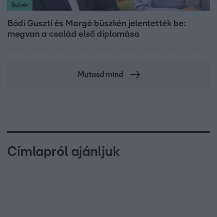
Bulvár
Bódi Guszti és Margó büszkén jelentették be:
megvan a család első diplomása
Mutasd mind
Címlapról ajánljuk