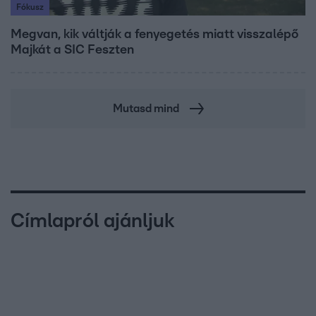
Fókusz
Megvan, kik váltják a fenyegetés miatt visszalépő
Majkát a SIC Feszten
Mutasd mind
Címlapról ajánljuk