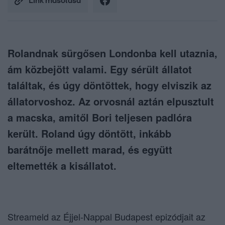
Link másolása
Rolandnak sürgősen Londonba kell utaznia,
ám közbejött valami. Egy sérült állatot
találtak, és úgy döntöttek, hogy elviszik az
állatorvoshoz. Az orvosnál aztán elpusztult
a macska, amitől Bori teljesen padlóra
került. Roland úgy döntött, inkább
barátnője mellett marad, és együtt
eltemették a kisállatot.
Streameld az Éjjel-Nappal Budapest epizódjait az