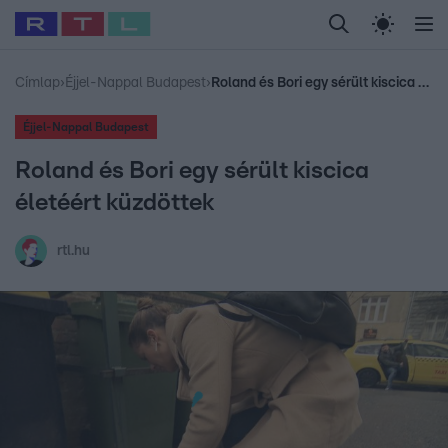
Legfrissebb
RTL Híradó
Fókusz
Sztárhírek
Randi
Celeb vagyok, me
#
Babits Marcella
#
Szellő István
#
Most Wanted
#
Gallusz Niko
Címlap
›
Éjjel-Nappal Budapest
›
Roland és Bori egy sérült kiscica életéért küzdöttek
Éjjel-Nappal Budapest
Roland és Bori egy sérült kiscica
életéért küzdöttek
rtl.hu