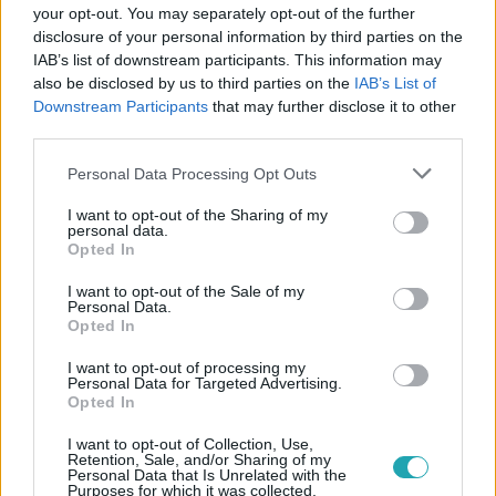
Követem
your opt-out. You may separately opt-out of the further
disclosure of your personal information by third parties on the
IAB’s list of downstream participants. This information may
also be disclosed by us to third parties on the
IAB’s List of
Downstream Participants
that may further disclose it to other
third parties.
#
ÉJJEL-NAPPAL BUDAPEST
#
RTL
#
RTL KLUB
Please note that this website/app uses one or more Google
Personal Data Processing Opt Outs
#
ROLAND
#
BORI
#
ÁLLATMENTÉS
#
MACSKA
services and may gather and store information including but
not limited to your visit or usage behaviour. You may click to
I want to opt-out of the Sharing of my
#
SZOMORÚ
personal data.
grant or deny consent to Google and its third-party tags to
Opted In
use your data for below specified purposes in below Google
consent section.
I want to opt-out of the Sale of my
Personal Data.
Opted In
I want to opt-out of processing my
Personal Data for Targeted Advertising.
Opted In
Népszerű
I want to opt-out of Collection, Use,
Retention, Sale, and/or Sharing of my
Personal Data that Is Unrelated with the
Purposes for which it was collected.