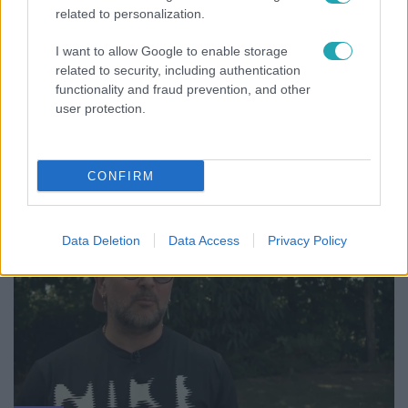
related to personalization.
I want to allow Google to enable storage
related to security, including authentication
functionality and fraud prevention, and other
Időjárás
user protection.
Tovább erősödik az El Niño – fokozhatja a hazai
hőséget és aszályt?
CONFIRM
7:51
Data Deletion
Data Access
Privacy Policy