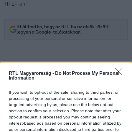
RTL+-on
!
Itt állítsd be, hogy az RTL.hu az elsők között
legyen a Google-találatokban!
RTL Magyarország -
Do Not Process My Personal
Information
If you wish to opt-out of the sale, sharing to third parties, or
processing of your personal or sensitive information for
targeted advertising by us, please use the below opt-out
Kövess minket, és értesülj a friss hírekről a
section to confirm your selection. Please note that after your
Facebookon is!
opt-out request is processed you may continue seeing
interest-based ads based on personal information utilized by
us or personal information disclosed to third parties prior to