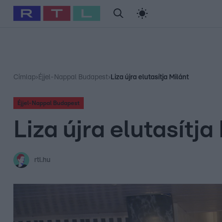
#
Babits Marcella
#
Szellő István
#
Most Wanted
#
Gallusz Ni
Címlap
›
Éjjel-Nappal Budapest
›
Liza újra elutasítja Milánt
Éjjel-Nappal Budapest
Liza újra elutasítja
rtl.hu