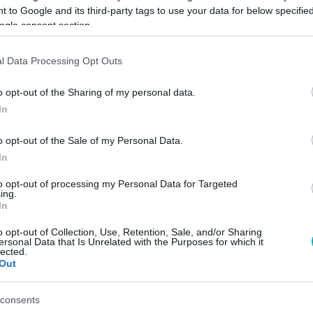
 to Google and its third-party tags to use your data for below specifi
ogle consent section.
Link másolása
l Data Processing Opt Outs
o opt-out of the Sharing of my personal data.
In
el Lizáért, amitől a lány nagyon boldog
 remény. De este, amikor Karesz elárulja
o opt-out of the Sale of my Personal Data.
zerelőnek, a fiúnak elutasításban lesz része.
In
to opt-out of processing my Personal Data for Targeted
ing.
In
ódjait az
RTL+-on
!
o opt-out of Collection, Use, Retention, Sale, and/or Sharing
ersonal Data that Is Unrelated with the Purposes for which it
lected.
Out
között legyen a Google-találatokban!
consents