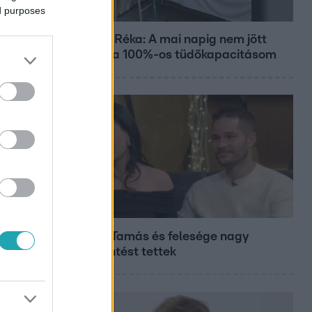
ed purposes
Bulvár
Rubint Réka: A mai napig nem jött
vissza a 100%-os tüdőkapacitásom
Bulvár
Veréb Tamás és felesége nagy
bejelentést tettek