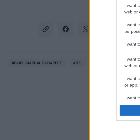
I want t
web or d
I want t
purpose
I want 
I want t
#
ÉJJEL-NAPPAL BUDAPEST
#
RTL
#
RTL KLUB
#
LIZA
web or d
I want t
or app.
I want t
I want t
authenti