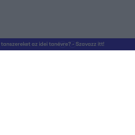
nszereket az idei tanévre? - Szavazz itt!
Kapcsolat
RTL Group Beszál
Magatartási Kó
az RTL+-on
Vállalati hírek
RTL Magyarorszá
Partneri Alapelv
Kvíz Adatvédelem