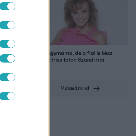
Bulvár
Már nagymama, de a fiai is kész
férfiak: friss fotón Szandi fiai
Mutasd mind