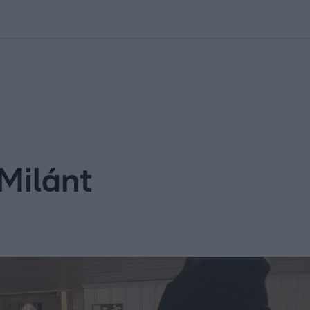
kolett
#
Időjárás
#
RTL műsor
#
Víz
#
Magyar Péter
#
Csillagjeg
 Milánt