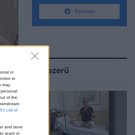
Követem
Népszerű
sonal or
ection to
ou may
 personal
out of the
 downstream
B’s List of
er and store
to grant or