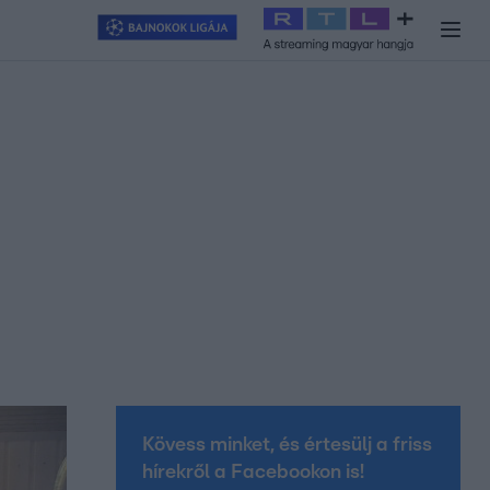
y
#
RTL+
#
Exek csatája 2026
#
Celeb vagyok, ments ki innen
#
H
Kövess minket, és értesülj a friss
hírekről a Facebookon is!