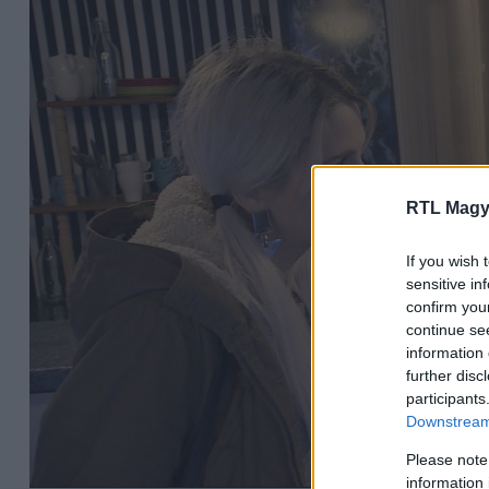
RTL Magy
If you wish 
sensitive in
confirm you
continue se
information 
further disc
participants
Downstream 
Please note
information 