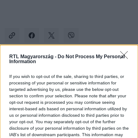
RTL Magyarország -
Do Not Process My Personal
Information
Kövess minket, és értesülj a friss hírekről a
Facebookon is!
If you wish to opt-out of the sale, sharing to third parties, or
processing of your personal or sensitive information for
Követem
targeted advertising by us, please use the below opt-out
section to confirm your selection. Please note that after your
opt-out request is processed you may continue seeing
interest-based ads based on personal information utilized by
us or personal information disclosed to third parties prior to
your opt-out. You may separately opt-out of the further
disclosure of your personal information by third parties on the
#
ÉDEN HOTEL
#
ADÁSRÉSZLETEK
#
RTL+
#
RTL
IAB’s list of downstream participants. This information may