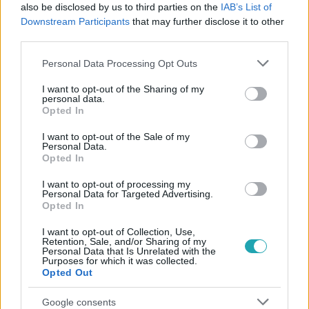
#
VIDEÓ
#
SZANI
#
VIKTOR
#
NYEREMÉNY
also be disclosed by us to third parties on the
IAB’s List of
Downstream Participants
that may further disclose it to other
#
RANDI
#
BIZALOM
#
NAPLEMENTE
#
ROMANTIKA
third parties.
#
VALLOMÁS
#
VACSORA
Please note that this website/app uses one or more Google
Personal Data Processing Opt Outs
services and may gather and store information including but
not limited to your visit or usage behaviour. You may click to
I want to opt-out of the Sharing of my
personal data.
grant or deny consent to Google and its third-party tags to
Opted In
use your data for below specified purposes in below Google
consent section.
I want to opt-out of the Sale of my
Personal Data.
Opted In
Népszerű
I want to opt-out of processing my
Personal Data for Targeted Advertising.
Opted In
I want to opt-out of Collection, Use,
Retention, Sale, and/or Sharing of my
Personal Data that Is Unrelated with the
Purposes for which it was collected.
Opted Out
Google consents