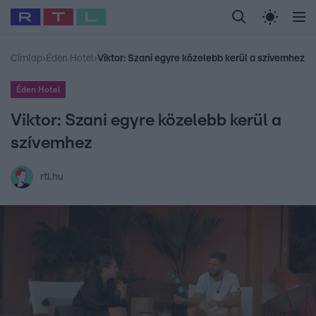
Legfrissebb
RTL Híradó
Fókusz
Sztárhírek
Randi
Celeb vagyok, me
#
Babits Marcella
#
Szellő István
#
Most Wanted
#
Gallusz Niko
Címlap
›
Éden Hotel
›
Viktor: Szani egyre közelebb kerül a szívemhez
Éden Hotel
Viktor: Szani egyre közelebb kerül a
szívemhez
rtl.hu