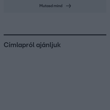
Mutasd mind
Címlapról ajánljuk